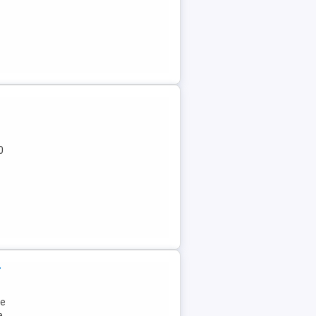
0
t
ie
..