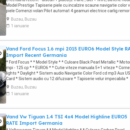
Model Prestige Tapiserie piele cu incalzire scaune navigatie color 
piele Comenzi volan Pilot automat 4 geamuri electrice carlig remo
jante ...
Buzau, Buzau
1 ianuarie
Vand Ford Focus 1.6 mpi 2015 EURO6 Model Style R
Import Recent Germania
* Ford Focus * * Model Style * * Culoare Black Pearl Metallic * Moto
mpi - 125 cp * * EURO6 * * Cutie viteze manuala 5+1 viteze * Corne
lights * Daylight * Sistem audio Navigatie Color Ford cd mp3 Aux U
Card * Sistem audio cu 12 difuzoare * Tapiserie velur impecabila *
Incalzire ...
Buzau, Buzau
1 ianuarie
Vand Vw Tiguan 1.4 TSI 4x4 Model Highline EURO5
RATE Import Germania