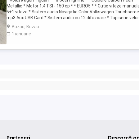
* Volkswagen Tiguan * * Model Highline * * Culoare Carbon Pearl
Metallic * Motor 1.4 TSI - 150 cp * * EURO5 * * Cutie viteze manual
5+1 viteze * Sistem audio Navigatie Color Volkswagen Touchscree
mp3 Aux USB Card * Sistem audio cu 12 difuzoare * Tapiserie velur
impecabila * Incalzire ...
Buzau, Buzau
1 ianuarie
Parteneri
Descarcă ap