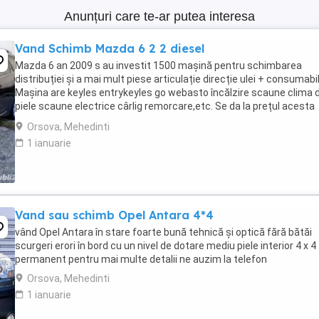
Anunțuri care te-ar putea interesa
Vand Schimb Mazda 6 2 2 diesel
Mazda 6 an 2009 s au investit 1500 mașină pentru schimbarea
distribuției și a mai mult piese articulație direcție ulei + consumabi
Mașina are keyles entrykeyles go webasto încălzire scaune clima 
piele scaune electrice cârlig remorcare,etc. Se da la prețul acesta
fiindcă este afectată de grindină ...
Orsova, Mehedinti
1 ianuarie
Vand sau schimb Opel Antara 4*4
vând Opel Antara în stare foarte bună tehnică și optică fără bătăi
scurgeri erori în bord cu un nivel de dotare mediu piele interior 4 x 4
permanent pentru mai multe detalii ne auzim la telefon
Orsova, Mehedinti
1 ianuarie