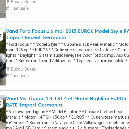
Buzau, Buzau
1 ianuarie
Vand Ford Focus 1.6 mpi 2015 EURO6 Model Style R
Import Recent Germania
* Ford Focus * * Model Style * * Culoare Black Pearl Metallic * Moto
mpi - 125 cp * * EURO6 * * Cutie viteze manuala 5+1 viteze * Corne
lights * Daylight * Sistem audio Navigatie Color Ford cd mp3 Aux U
Card * Sistem audio cu 12 difuzoare * Tapiserie velur impecabila *
Incalzire ...
Buzau, Buzau
1 ianuarie
Vand Vw Tiguan 1.4 TSI 4x4 Model Highline EURO5
RATE Import Germania
* Volkswagen Tiguan * * Model Highline * * Culoare Carbon Pearl
Metallic * Motor 1.4 TSI - 150 cp * * EURO5 * * Cutie viteze manual
5+1 viteze * Sistem audio Navigatie Color Volkswagen Touchscree
mp3 Aux USB Card * Sistem audio cu 12 difuzoare * Tapiserie velur