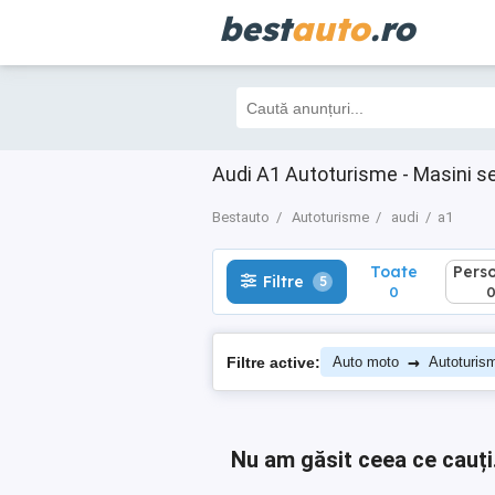
best
auto
.ro
Toate
Perso
Filtre
5
0
0
Audi A1 Autoturisme - Masini s
Bestauto
Autoturisme
audi
a1
Toate
Pers
Filtre
5
0
→
Filtre active:
Auto moto
Autoturis
Nu am găsit ceea ce cauți