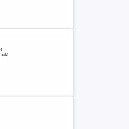
le
duală