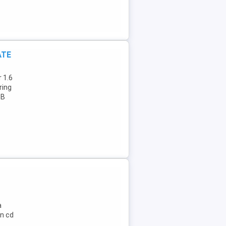
ATE
r 1.6
ring
SB
a
n cd