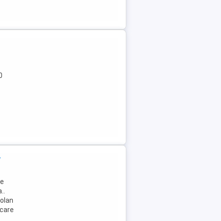
0
t
ie
..
volan
rcare