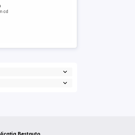
a
n cd
licația Bestauto