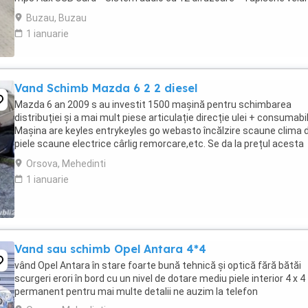
impecabila * Incalzire ...
Buzau, Buzau
1 ianuarie
Vand Schimb Mazda 6 2 2 diesel
Mazda 6 an 2009 s au investit 1500 mașină pentru schimbarea
distribuției și a mai mult piese articulație direcție ulei + consumabi
Mașina are keyles entrykeyles go webasto încălzire scaune clima 
piele scaune electrice cârlig remorcare,etc. Se da la prețul acesta
fiindcă este afectată de grindină ...
Orsova, Mehedinti
1 ianuarie
Vand sau schimb Opel Antara 4*4
vând Opel Antara în stare foarte bună tehnică și optică fără bătăi
scurgeri erori în bord cu un nivel de dotare mediu piele interior 4 x 4
permanent pentru mai multe detalii ne auzim la telefon