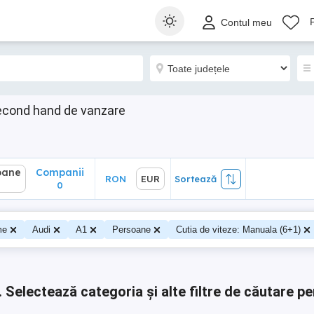
ane
Companii
RON
EUR
Sortează
Contul meu
0
econd hand de vanzare
oane
Companii
RON
EUR
Sortează
0
0
me
Audi
A1
Persoane
Cutia de viteze: Manuala (6+1)
.
Selectează categoria și alte filtre de căutare pe