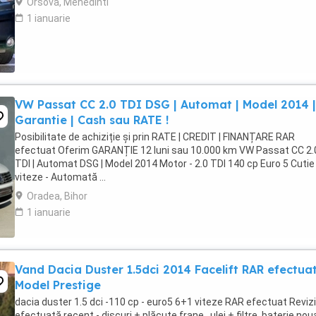
Orsova, Mehedinti
1 ianuarie
VW Passat CC 2.0 TDI DSG | Automat | Model 2014 |
Garantie | Cash sau RATE !
Posibilitate de achiziție și prin RATE | CREDIT | FINANȚARE RAR
efectuat Oferim GARANȚIE 12 luni sau 10.000 km VW Passat CC 2.
TDI | Automat DSG | Model 2014 Motor - 2.0 TDI 140 cp Euro 5 Cutie
viteze - Automată ...
Oradea, Bihor
1 ianuarie
Vand Dacia Duster 1.5dci 2014 Facelift RAR efectua
Model Prestige
dacia duster 1.5 dci -110 cp - euro5 6+1 viteze RAR efectuat Reviz
efectuată recent - discuri + plăcuțe frane , ulei + filtre, baterie noua