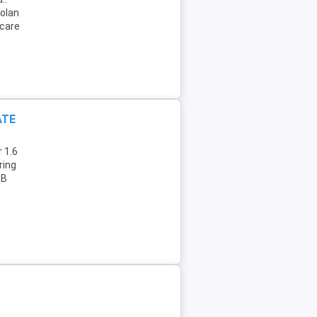
volan
rcare
ATE
r 1.6
ring
SB