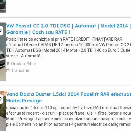
VW Passat CC 2.0 TDI DSG | Automat | Model 2014 |
Garantie | Cash sau RATE !
Posibilitate de achiziție și prin RATE | CREDIT | FINANȚARE RAR
efectuat Oferim GARANȚIE 12 luni sau 10.000 km VW Passat CC 2.
TDI | Automat DSG | Model 2014 Motor - 2.0 TDI 140 cp Euro 5 Cutie
viteze - Automată ...
Oradea, Bihor
1 ianuarie
Vand Dacia Duster 1.5dci 2014 Facelift RAR efectua
Model Prestige
dacia duster 1.5 dci -110 cp - euro5 6+1 viteze RAR efectuat Reviz
efectuată recent - discuri + plăcuțe frane , ulei + filtre, baterie noua
Model Prestige Tapiserie piele cu incalzire scaune navigatie color 
piele Comenzi volan Pilot automat 4 geamuri electrice carlig remo
jante ...