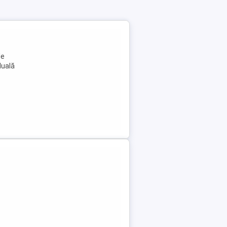
le
duală