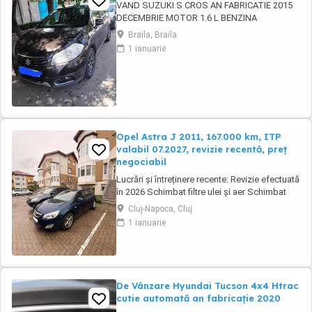
VAND SUZUKI S CROS AN FABRICATIE 2015
DECEMBRIE MOTOR 1.6 L BENZINA
TACTIUNE INTEGRALA 4 MODURI DE
Braila, Braila
CONDUS UNIC PROPRIETAR CULOARE MARO
1 ianuarie
SEZORI FATA SPATE CAMERA MANSALIER
SENZORI PLOAIE LUMINI XENON
Opel Astra J 2011, 167.000 km, ITP
valabil 07.2027, revizie recentă, preț
negociabil
Lucrări și întreținere recente: Revizie efectuată
în 2026 Schimbat filtre ulei și aer Schimbat
ulei: 6L GM 5W30 Schimbat compresor climă
Cluj-Napoca, Cluj
Schimbat furtun gaze retur ulei Curățat filtru
1 ianuarie
de particule DPF Curățată baie ulei Distribuție
schimbată cu accesorii la 150.000 km Detin
facturi pentru cele mentionate ...
De Vânzare Hyundai Tucson 4x4 Htrac
cutie automată an fabricație 2020