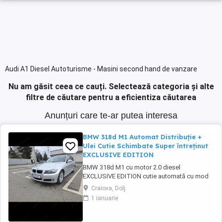
Audi A1 Diesel Autoturisme - Masini second hand de vanzare
Nu am găsit ceea ce cauți.
Selectează categoria și alte
filtre de căutare pentru a eficientiza căutarea
Anunțuri care te-ar putea interesa
BMW 318d M1 Automat Distribuție +
Ulei Cutie Schimbate Super întreținut
EXCLUSIVE EDITION
BMW 318d M1 cu motor 2.0 diesel
EXCLUSIVE EDITION cutie automată cu mod
Sport, an 2012 masină întretinută corect, cu
Craiova, Dolj
investiţii importante făcute si functionare
1 ianuarie
foarte bună. Normă poluare: Euro 5 Cutie
automată schimbă lin, fără socuri Motor
functionează foarte bine Consum redus