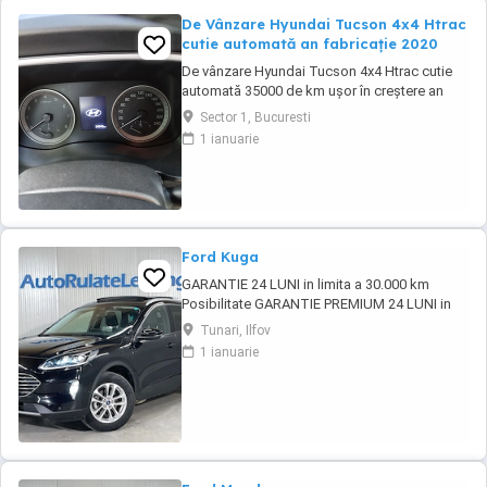
De Vânzare Hyundai Tucson 4x4 Htrac
cutie automată an fabricație 2020
De vânzare Hyundai Tucson 4x4 Htrac cutie
automată 35000 de km ușor în creștere an
fabricație 2020 ,anul trecut a ieșit din garanție,
Sector 1, Bucuresti
revizie efectuată la 30000 de km ,schimb ulei
1 ianuarie
și filtre.Climă automată,volan îmbrăcat în piele
și încălzit,scaune încălzite,4 geamuri
electrice, oglinzi electrice ,rabatabile ...
Ford Kuga
GARANTIE 24 LUNI in limita a 30.000 km
Posibilitate GARANTIE PREMIUM 24 LUNI in
limita a 50.000 km Posibilitate finantare cu
Tunari, Ilfov
avans 0% pe o perioada de maxim 6 ani
1 ianuarie
Aprobare garantata credit pentru persoane
fizice (cu venituri obtinute inclusiv in afara
tarii), persoane juridice si persoane fizice ...