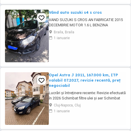
DOTĂRI: - Geamuri fumurii ...
Vând auto suzuki s4 s cros
VAND SUZUKI S CROS AN FABRICATIE 2015
DECEMBRIE MOTOR 1.6 L BENZINA
TACTIUNE INTEGRALA 4 MODURI DE
Braila, Braila
CONDUS UNIC PROPRIETAR CULOARE MARO
1 ianuarie
SEZORI FATA SPATE CAMERA MANSALIER
SENZORI PLOAIE LUMINI XENON
Opel Astra J 2011, 167.000 km, ITP
valabil 07.2027, revizie recentă, preț
negociabil
Lucrări și întreținere recente: Revizie efectuată
în 2026 Schimbat filtre ulei și aer Schimbat
ulei: 6L GM 5W30 Schimbat compresor climă
Cluj-Napoca, Cluj
Schimbat furtun gaze retur ulei Curățat filtru
1 ianuarie
de particule DPF Curățată baie ulei Distribuție
schimbată cu accesorii la 150.000 km Detin
facturi pentru cele mentionate ...