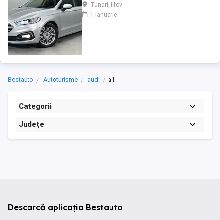
limita a 50.000 km Posibilitate finantare cu
Tunari, Ilfov
avans 0% pe o perioada de maxim 6 ani
1 ianuarie
Aprobare garantata credit pentru persoane
fizice (cu venituri obtinute inclusiv in afara
tarii), persoane juridice si persoane fizice ...
Bestauto
Autoturisme
audi
a1
Categorii
Județe
Descarcă aplicația Bestauto