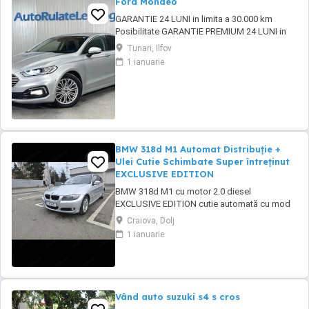
Ford Mondeo
GARANTIE 24 LUNI in limita a 30.000 km
Posibilitate GARANTIE PREMIUM 24 LUNI in
limita a 50.000 km Posibilitate finantare cu
Tunari, Ilfov
avans 0% pe o perioada de maxim 6 ani
1 ianuarie
Aprobare garantata credit pentru persoane
fizice (cu venituri obtinute inclusiv in afara
tarii), persoane juridice si persoane fizice ...
BMW 318d M1 Automat Distribuție +
Ulei Cutie Schimbate Super întreținut
EXCLUSIVE EDITION
BMW 318d M1 cu motor 2.0 diesel
EXCLUSIVE EDITION cutie automată cu mod
Sport, an 2012 masină întretinută corect, cu
Craiova, Dolj
investiţii importante făcute si functionare
1 ianuarie
foarte bună. Normă poluare: Euro 5 Cutie
automată schimbă lin, fără socuri Motor
functionează foarte bine Consum redus
DOTĂRI: - Geamuri fumurii ...
Vând auto suzuki s4 s cros