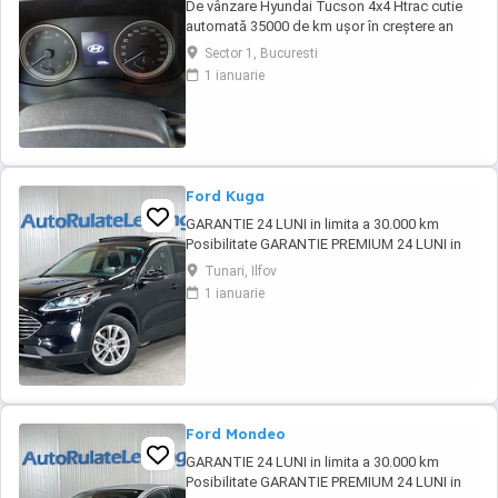
De vânzare Hyundai Tucson 4x4 Htrac cutie
automată 35000 de km ușor în creștere an
fabricație 2020 ,anul trecut a ieșit din garanție,
Sector 1, Bucuresti
revizie efectuată la 30000 de km ,schimb ulei
1 ianuarie
și filtre.Climă automată,volan îmbrăcat în piele
și încălzit,scaune încălzite,4 geamuri
electrice, oglinzi electrice ,rabatabile ...
Ford Kuga
GARANTIE 24 LUNI in limita a 30.000 km
Posibilitate GARANTIE PREMIUM 24 LUNI in
limita a 50.000 km Posibilitate finantare cu
Tunari, Ilfov
avans 0% pe o perioada de maxim 6 ani
1 ianuarie
Aprobare garantata credit pentru persoane
fizice (cu venituri obtinute inclusiv in afara
tarii), persoane juridice si persoane fizice ...
Ford Mondeo
GARANTIE 24 LUNI in limita a 30.000 km
Posibilitate GARANTIE PREMIUM 24 LUNI in