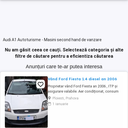
Audi A1 Autoturisme - Masini second hand de vanzare
Nu am găsit ceea ce cauți.
Selectează categoria și alte
filtre de căutare pentru a eficientiza căutarea
Anunțuri care te-ar putea interesa
Vând Ford Fiesta 1.4 diesel an 2006
Proprietar vând Ford Fiesta an 2006 , ITP și
asigurare valabile. Aer condiționat, consum
mic , mașina de folosit în oraș dar nu numai.
Ploiesti, Prahova
Mașina se vinde doar cu perfectarea actelor.
1 ianuarie
Pentru cei interesați mai multe detalii la
numărul