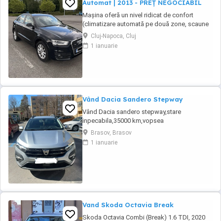
Automat | 2013 - PREȚ NEGOCIABIL
Mașina oferă un nivel ridicat de confort
(climatizare automată pe două zone, scaune
față încălzite, volan multifuncțional îmbrăcat
Cluj-Napoca, Cluj
în piele, cruise control, sistem start stop,
1 ianuarie
senzori de ploaie, oglinzi electrice, keyless
entry, sistem hands free etc.) și siguranță
(revizie și ITP din iunie 2026, plăcuțe ...
Vând Dacia Sandero Stepway
Vând Dacia sandero stepway,stare
inpecabila,35000 km,vopsea
metalizata,navigatiedin fabrica,gpl din fabrică
Brasov, Brasov
incalzire in scaune ,geamuri electrice ,varianta
1 ianuarie
full option,cauciucuri noi de vara
continental(folosite 3 săptămâni)prima
inmatriculare decembrie 2021,Gsi,computer
de bord,aer conditionat,inchidere ...
Vand Skoda Octavia Break
Skoda Octavia Combi (Break) 1.6 TDI, 2020