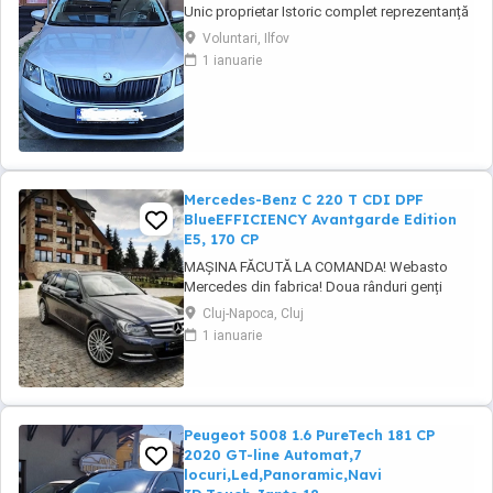
Unic proprietar Istoric complet reprezentanță
Se vinde Skoda Octavia Combi (Break), an
Voluntari, Ilfov
fabricație 2020, în stare foarte bună de
1 ianuarie
funcționare și întreținere. Mașina a avut un
singur proprietar, iar toate reviziile și lucrările
de întreținere au fost efectuate ...
Mercedes-Benz C 220 T CDI DPF
BlueEFFICIENCY Avantgarde Edition
E5, 170 CP
MAȘINA FĂCUTĂ LA COMANDA! Webasto
Mercedes din fabrica! Doua rânduri genți
echipate. Echipament special: Faruri bi-xenon
Cluj-Napoca, Cluj
cu distribuție adaptivă a luminii (Intelligent
1 ianuarie
Light System), sistem de asistență la
conducere: Asistent adaptiv pentru faza
lungă, stingător, covorașe din velur, rezervor
de combustibil: ...
Peugeot 5008 1.6 PureTech 181 CP
2020 GT-line Automat,7
locuri,Led,Panoramic,Navi