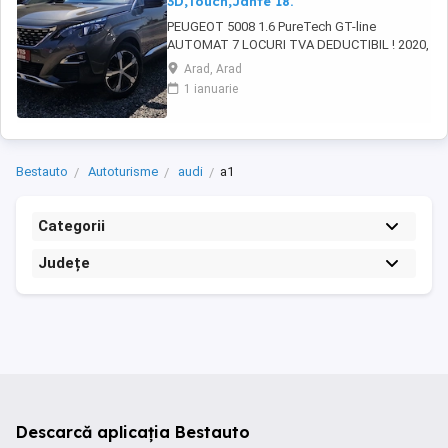
3D,Touch,Jante 18.
PEUGEOT 5008 1.6 PureTech GT-line
AUTOMAT 7 LOCURI TVA DEDUCTIBIL ! 2020,
149.000 km, 133-181 kW-CP ABS, ESP, EPC,
Arad, Arad
servotronic, START-STOP motor, KEYLESS
1 ianuarie
ENTRY-GO, faruri LED adaptive HIGH BEAM,
lumini de zi LED, DRIVE MODE (2 moduri de
condus sport-normal), LANE ASSIST, camera
frontala, asistenta ...
Bestauto
Autoturisme
audi
a1
Categorii
Județe
Descarcă aplicația Bestauto