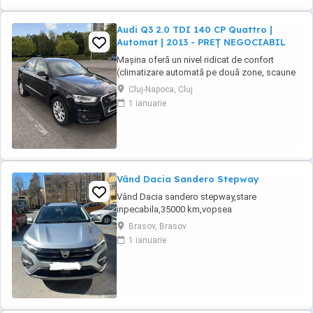
Audi Q3 2.0 TDI 140 CP Quattro |
Automat | 2013 - PREȚ NEGOCIABIL
Mașina oferă un nivel ridicat de confort
(climatizare automată pe două zone, scaune
față încălzite, volan multifuncțional îmbrăcat
Cluj-Napoca, Cluj
în piele, cruise control, sistem start stop,
1 ianuarie
senzori de ploaie, oglinzi electrice, keyless
entry, sistem hands free etc.) și siguranță
(revizie și ITP din iunie 2026, plăcuțe ...
Vând Dacia Sandero Stepway
Vând Dacia sandero stepway,stare
inpecabila,35000 km,vopsea
metalizata,navigatiedin fabrica,gpl din fabrică
Brasov, Brasov
incalzire in scaune ,geamuri electrice ,varianta
1 ianuarie
full option,cauciucuri noi de vara
continental(folosite 3 săptămâni)prima
inmatriculare decembrie 2021,Gsi,computer
de bord,aer conditionat,inchidere ...