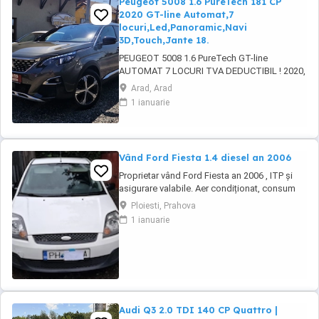
Peugeot 5008 1.6 PureTech 181 CP
2020 GT-line Automat,7
locuri,Led,Panoramic,Navi
3D,Touch,Jante 18.
PEUGEOT 5008 1.6 PureTech GT-line
AUTOMAT 7 LOCURI TVA DEDUCTIBIL ! 2020,
149.000 km, 133-181 kW-CP ABS, ESP, EPC,
Arad, Arad
servotronic, START-STOP motor, KEYLESS
1 ianuarie
ENTRY-GO, faruri LED adaptive HIGH BEAM,
lumini de zi LED, DRIVE MODE (2 moduri de
condus sport-normal), LANE ASSIST, camera
frontala, asistenta ...
Vând Ford Fiesta 1.4 diesel an 2006
Proprietar vând Ford Fiesta an 2006 , ITP și
asigurare valabile. Aer condiționat, consum
mic , mașina de folosit în oraș dar nu numai.
Ploiesti, Prahova
Mașina se vinde doar cu perfectarea actelor.
1 ianuarie
Pentru cei interesați mai multe detalii la
numărul
Audi Q3 2.0 TDI 140 CP Quattro |