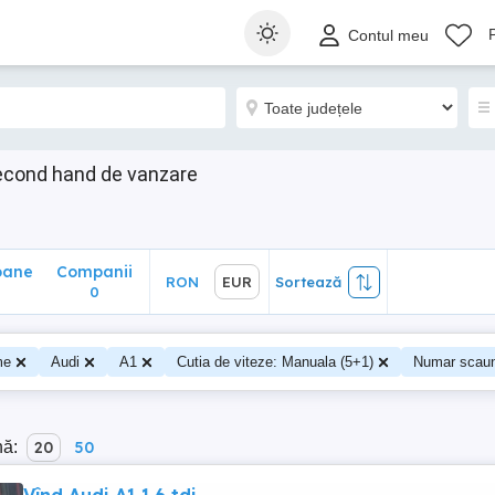
ane
Companii
RON
EUR
Sortează
Contul meu
0
econd hand de vanzare
oane
Companii
RON
EUR
Sortează
0
me
Audi
A1
Cutia de viteze: Manuala (5+1)
Numar scaun
nă:
20
50