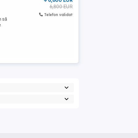
6,600 EUR
6,800 EUR
Telefon validat
n să
e