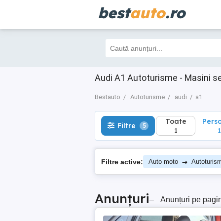
best
auto
.ro
Toate
Perso
Filtre
5
1
1
Audi A1 Autoturisme - Masini s
Bestauto
Autoturisme
audi
a1
Toate
Pers
Filtre
5
1
1
→
Filtre active:
Auto moto
Autoturis
Anunțuri
–
Anunțuri pe pagi