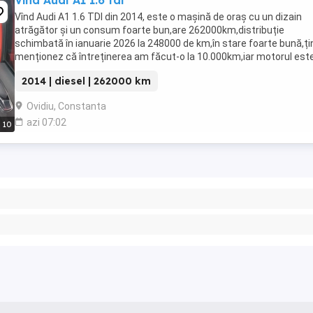
Vînd Audi A1 1.6 tdi
Vînd Audi A1 1.6 TDI din 2014, este o mașină de oraș cu un dizain
atrăgător și un consum foarte bun,are 262000km,distribuție
schimbată în ianuarie 2026 la 248000 de km,în stare foarte bună,ți
menționez că întreținerea am făcut-o la 10.000km,iar motorul est
într-o stare foarte bună.
2014 | diesel | 262000 km
Ovidiu, Constanta
azi 07:02
10