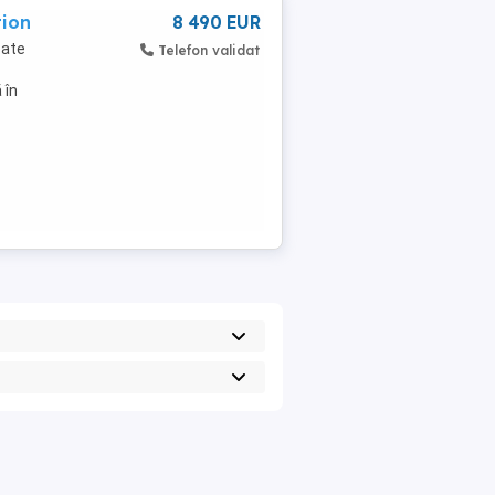
tion
8 490 EUR
oate
Telefon validat
 în