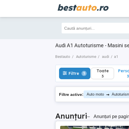
best
auto
.ro
Toate
Perso
Filtre
5
3
3
Audi A1 Autoturisme - Masini s
Bestauto
Autoturisme
audi
a1
Toate
Pers
Filtre
5
3
3
→
Filtre active:
Auto moto
Autoturis
Anunțuri
–
Anunțuri pe pagi