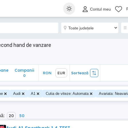
ane
Companii
RON
EUR
Sortează
Contul meu
0
econd hand de vanzare
oane
Companii
RON
EUR
Sortează
0
me
Audi
A1
Cutia de viteze: Automata
Avariata: Neavari
nă:
20
50