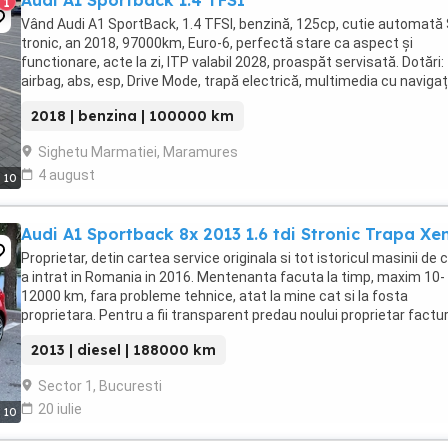
Audi A1 Sportback 1.4 TFSI
1
Vând Audi A1 SportBack, 1.4 TFSI, benzină, 125cp, cutie automată 
tronic, an 2018, 97000km, Euro-6, perfectă stare ca aspect și
functionare, acte la zi, ITP valabil 2028, proaspăt servisată. Dotări:
airbag, abs, esp, Drive Mode, trapă electrică, multimedia cu navigaț
ecran escamotabil, bluetooth, ...
2018 | benzina | 100000 km
Sighetu Marmatiei, Maramures
4 august
10
Audi A1 Sportback 8x 2013 1.6 tdi Stronic Trapa Xe
Proprietar, detin cartea service originala si tot istoricul masinii de 
a intrat in Romania in 2016. Mentenanta facuta la timp, maxim 10-
12000 km, fara probleme tehnice, atat la mine cat si la fosta
proprietara. Pentru a fii transparent predau noului proprietar facturi
fotografiile cu istoricul ...
2013 | diesel | 188000 km
Sector 1, Bucuresti
20 iulie
10