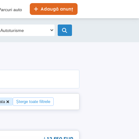
Adaugă anunț
Parcuri auto
ata
Șterge toate filtrele