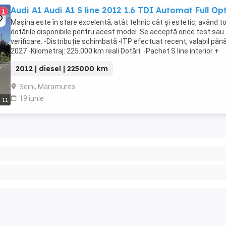
Audi A1 Audi A1 S line 2012 1.6 TDI Automat Full Op
1
Mașina este în stare excelentă, atât tehnic cât și estetic, având t
dotările disponibile pentru acest model. Se acceptă orice test sau
verificare. -Distribuție schimbată -ITP efectuat recent, valabil până
2027 -Kilometraj: 225.000 km reali Dotări: -Pachet S line interior +
exterior -Volan S ...
2012 | diesel | 225000 km
Seini, Maramures
19 iunie
11