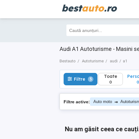
best
auto
.ro
Toate
Perso
Filtre
5
0
0
Audi A1 Autoturisme - Masini s
Bestauto
Autoturisme
audi
a1
Toate
Pers
Filtre
5
0
→
Filtre active:
Auto moto
Autoturis
Nu am găsit ceea ce cauți