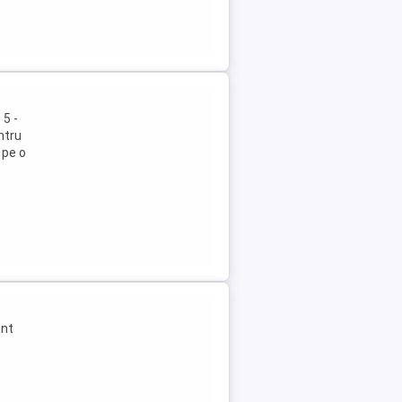
5 -
ntru
 pe o
ent