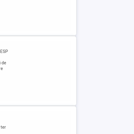
, ESP
i de
re
uter