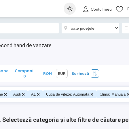
ane
Companii
RON
EUR
Sortează
Contul meu
0
econd hand de vanzare
oane
Companii
RON
EUR
Sortează
0
0
me
Audi
A1
Cutia de viteze: Automata
Clima: Manuala
.
Selectează categoria și alte filtre de căutare pe