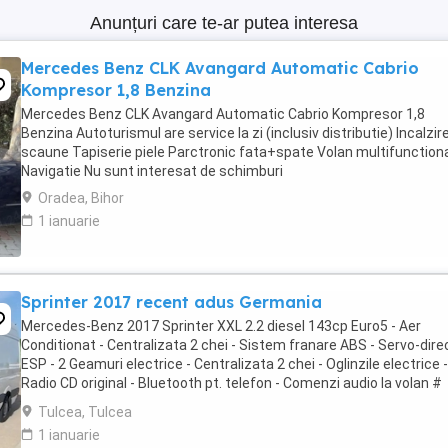
Anunțuri care te-ar putea interesa
Mercedes Benz CLK Avangard Automatic Cabrio
Kompresor 1,8 Benzina
Mercedes Benz CLK Avangard Automatic Cabrio Kompresor 1,8
Benzina Autoturismul are service la zi (inclusiv distributie) Incalzir
scaune Tapiserie piele Parctronic fata+spate Volan multifunction
Navigatie Nu sunt interesat de schimburi
Oradea, Bihor
1 ianuarie
Sprinter 2017 recent adus Germania
Mercedes-Benz 2017 Sprinter XXL 2.2 diesel 143cp Euro5 - Aer
Conditionat - Centralizata 2 chei - Sistem franare ABS - Servo-direc
ESP - 2 Geamuri electrice - Centralizata 2 chei - Oglinzile electrice -
Radio CD original - Bluetooth pt. telefon - Comenzi audio la volan #
Modelul cel mai lung si cel ...
Tulcea, Tulcea
1 ianuarie