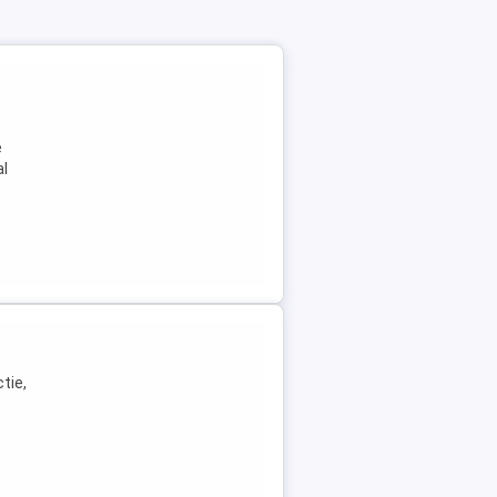
e
al
tie,