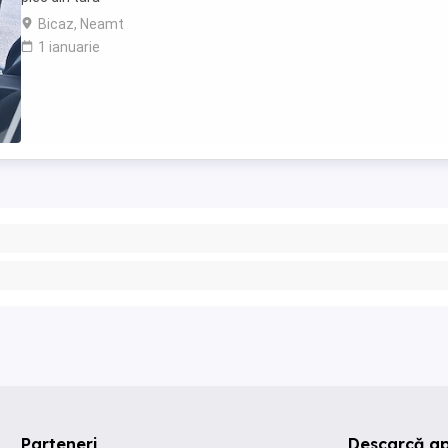
Bicaz, Neamt
1 ianuarie
Parteneri
Descarcă ap