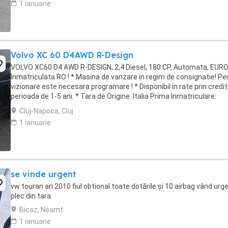
1 ianuarie
Volvo XC 60 D4AWD R-Design
VOLVO XC60 D4 AWD R-DESIGN, 2,4 Diesel, 180 CP, Automata, EURO 
Inmatriculata RO ! * Masina de vanzare in regim de consignatie! Pe
vizionare este necesara programare ! * Disponibil in rate prin credit
perioada de 1-5 ani. * Tara de Origine: Italia Prima Inmatriculare:
25.06.2014 An ...
Cluj-Napoca, Cluj
1 ianuarie
se vinde urgent
vw touran an 2010 fiul obtional toate dotările și 10 airbag vând urg
plec din tara
Bicaz, Neamt
1 ianuarie