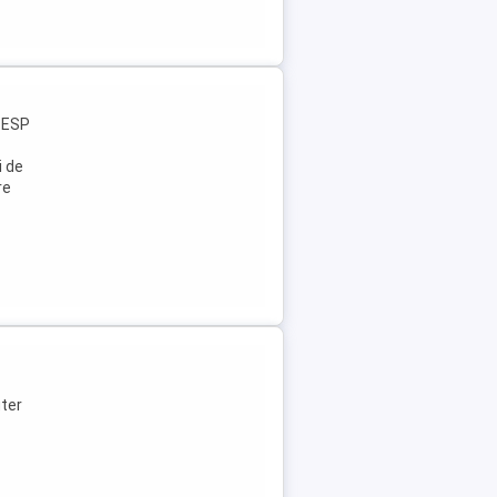
, ESP
i de
re
uter