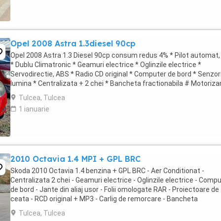
Opel 2008 Astra 1.3diesel 90cp
Opel 2008 Astra 1.3 Diesel 90cp consum redus 4% * Pilot automat
* Dublu Climatronic * Geamuri electrice * Oglinzile electrice *
Servodirectie, ABS * Radio CD original * Computer de bord * Senzor
lumina * Centralizata + 2 chei * Bancheta fractionabila # Motoriza
foarte economica Autoturism ...
Tulcea, Tulcea
1 ianuarie
2010 Octavia 1.4 MPI + GPL BRC
Skoda 2010 Octavia 1.4 benzina + GPL BRC - Aer Conditionat -
Centralizata 2 chei - Geamuri electrice - Oglinzile electrice - Comp
de bord - Jante din aliaj usor - Folii omologate RAR - Proiectoare de
ceata - RCD original + MP3 - Carlig de remorcare - Bancheta
fractionabila - Portbagaj foarte incapator # ...
Tulcea, Tulcea