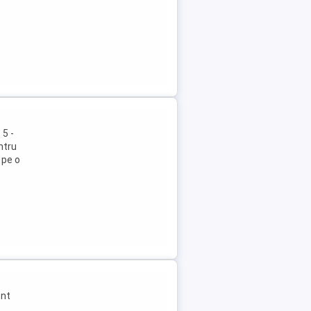
5 -
ntru
 pe o
ent