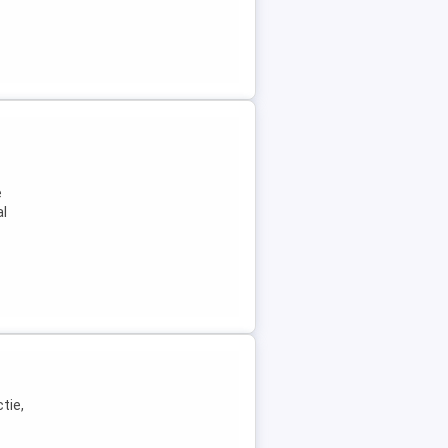
e
al
tie,