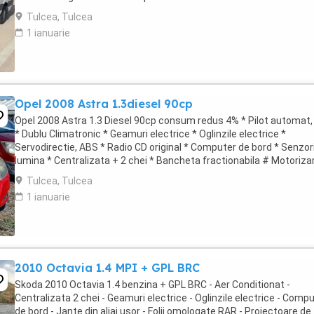
Modelul cel mai lung si cel ...
Tulcea, Tulcea
1 ianuarie
Opel 2008 Astra 1.3diesel 90cp
Opel 2008 Astra 1.3 Diesel 90cp consum redus 4% * Pilot automat
* Dublu Climatronic * Geamuri electrice * Oglinzile electrice *
Servodirectie, ABS * Radio CD original * Computer de bord * Senzor
lumina * Centralizata + 2 chei * Bancheta fractionabila # Motoriza
foarte economica Autoturism ...
Tulcea, Tulcea
1 ianuarie
2010 Octavia 1.4 MPI + GPL BRC
Skoda 2010 Octavia 1.4 benzina + GPL BRC - Aer Conditionat -
Centralizata 2 chei - Geamuri electrice - Oglinzile electrice - Comp
de bord - Jante din aliaj usor - Folii omologate RAR - Proiectoare de