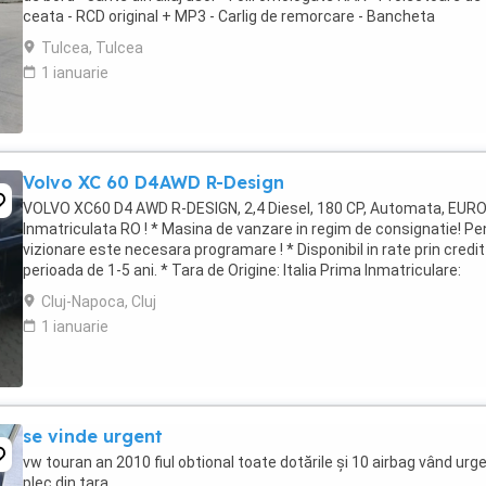
ceata - RCD original + MP3 - Carlig de remorcare - Bancheta
fractionabila - Portbagaj foarte incapator # ...
Tulcea, Tulcea
1 ianuarie
Volvo XC 60 D4AWD R-Design
VOLVO XC60 D4 AWD R-DESIGN, 2,4 Diesel, 180 CP, Automata, EURO 
Inmatriculata RO ! * Masina de vanzare in regim de consignatie! Pe
vizionare este necesara programare ! * Disponibil in rate prin credit
perioada de 1-5 ani. * Tara de Origine: Italia Prima Inmatriculare:
25.06.2014 An ...
Cluj-Napoca, Cluj
1 ianuarie
se vinde urgent
vw touran an 2010 fiul obtional toate dotările și 10 airbag vând urg
plec din tara