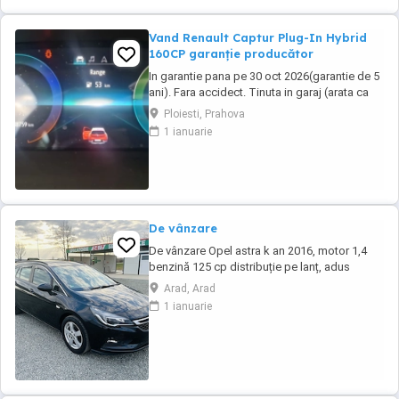
Vand Renault Captur Plug-In Hybrid
160CP garanție producător
In garantie pana pe 30 oct 2026(garantie de 5
ani). Fara accidect. Tinuta in garaj (arata ca
noua, nu are zgarieturi). Folosita doar la
Ploiesti, Prahova
naveta(30km zilnic). Nu are urme de uzura,
1 ianuarie
placutele si discurile nu sunt deloc uzate
datarita sistemului de franare regenerativa.
Masina are foarte multe dotari suplimentare ...
De vânzare
De vânzare Opel astra k an 2016, motor 1,4
benzină 125 cp distribuție pe lanț, adus
recent din Germania, stare bună din toate
Arad, Arad
punctele de vedere, nu necesită investiții,
1 ianuarie
foarte multe dotări, faruri cu led și xenon,
senzori parcare față și spate, senzori
lumină,senzori ploaie, volan
multifuncțional,navigație ...