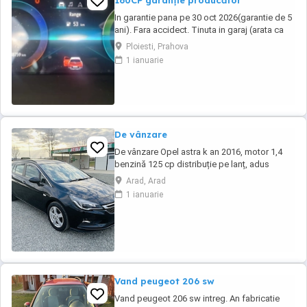
160CP garanție producător
In garantie pana pe 30 oct 2026(garantie de 5
ani). Fara accidect. Tinuta in garaj (arata ca
noua, nu are zgarieturi). Folosita doar la
Ploiesti, Prahova
naveta(30km zilnic). Nu are urme de uzura,
1 ianuarie
placutele si discurile nu sunt deloc uzate
datarita sistemului de franare regenerativa.
Masina are foarte multe dotari suplimentare ...
De vânzare
De vânzare Opel astra k an 2016, motor 1,4
benzină 125 cp distribuție pe lanț, adus
recent din Germania, stare bună din toate
Arad, Arad
punctele de vedere, nu necesită investiții,
1 ianuarie
foarte multe dotări, faruri cu led și xenon,
senzori parcare față și spate, senzori
lumină,senzori ploaie, volan
multifuncțional,navigație ...
Vand peugeot 206 sw
Vand peugeot 206 sw intreg. An fabricatie