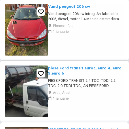
Vand peugeot 206 sw
Vand peugeot 206 sw intreg. An fabricatie
2005, diesel, motor 1.4 Masina este radiata.
Pentru mai multe detalii va rog sunati la nr. de
Ploscos, Cluj
telefon afisat:
1 ianuarie
piese Ford transit euro3, euro 4, euro
5,euro 6
PIESE FORD TRANSIT 2.4 TDCI-TDDI-2.2
TDCI-2.0 TDDI-TDCI, AN PIESE FORD
TRANSIT EURO 3-4 SI 5 si 6, MOTOR
Arad, Arad
2.4TDCI-TDDI-2.2 TDCI-2.0 TDCI-TDDI, CUTIE
1 ianuarie
5 SI 6 VITEZE,CHIULOASE,GRUPURI PUNTE
DUBLA SI SIMPLA,PUNTI,PLANETARE,
INJECTOARE, POMPE INJALTERNATOARE,
ELECTROMOTOARE ETC