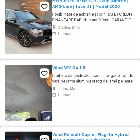
MERCEDES-BENZ GLC 220d 4matic |
AMG Line | facelift | Model 2020
Posibilitate de achiziție și prin RATE | CREDIT |
FINANȚARE RAR efectuat Oferim GARANȚIE
12 luni sau 10.000 km MERCEDES-BENZ GLC
Oradea, Bihor
220d 4MATIC AMG Line | facelift | Model 2020
1 ianuarie
Motor - 2.0 diesel 194cp. Euro 6 | 4Matic ( 4x4
) Cutie viteze - Automată ...
Vând WV Golf 5
tapițerie din piele alcantara , navigație, roți de
vară pe jante aluminiu și roți de iarnă pe jante
tablă, navigație, geamuri fumurii spate .
Ludus, Mures
1 ianuarie
Vand Renault Captur Plug-In Hybrid