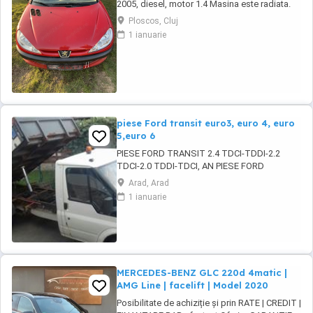
2005, diesel, motor 1.4 Masina este radiata.
Pentru mai multe detalii va rog sunati la nr. de
Ploscos, Cluj
telefon afisat:
1 ianuarie
piese Ford transit euro3, euro 4, euro
5,euro 6
PIESE FORD TRANSIT 2.4 TDCI-TDDI-2.2
TDCI-2.0 TDDI-TDCI, AN PIESE FORD
TRANSIT EURO 3-4 SI 5 si 6, MOTOR
Arad, Arad
2.4TDCI-TDDI-2.2 TDCI-2.0 TDCI-TDDI, CUTIE
1 ianuarie
5 SI 6 VITEZE,CHIULOASE,GRUPURI PUNTE
DUBLA SI SIMPLA,PUNTI,PLANETARE,
INJECTOARE, POMPE INJALTERNATOARE,
ELECTROMOTOARE ETC
MERCEDES-BENZ GLC 220d 4matic |
AMG Line | facelift | Model 2020
Posibilitate de achiziție și prin RATE | CREDIT |