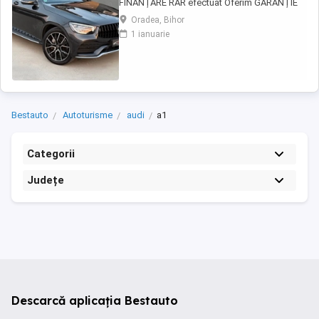
FINANȚARE RAR efectuat Oferim GARANȚIE
12 luni sau 10.000 km MERCEDES-BENZ GLC
Oradea, Bihor
220d 4MATIC AMG Line | facelift | Model 2020
1 ianuarie
Motor - 2.0 diesel 194cp. Euro 6 | 4Matic ( 4x4
) Cutie viteze - Automată ...
Bestauto
Autoturisme
audi
a1
Categorii
Județe
Descarcă aplicația Bestauto