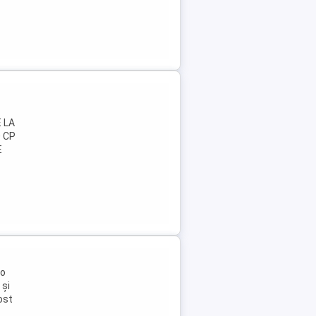
E LA
0 CP
E
 o
 și
ost