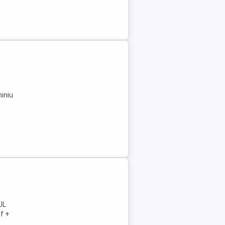
miniu
UL
if +