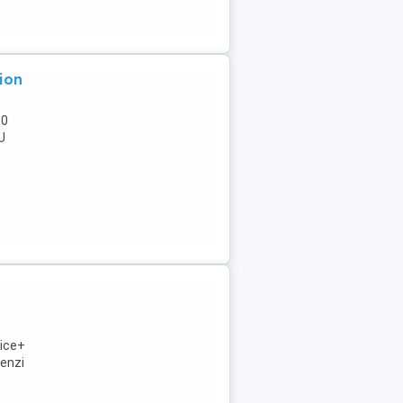
ion
50
U
rice+
menzi