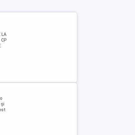
E LA
0 CP
E
 o
 și
ost