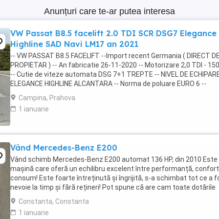
Anunțuri care te-ar putea interesa
VW Passat B8.5 facelift 2.0 TDI SCR DSG7 Elegance
Highline SAD Navi LM17 an 2021
-- VW PASSAT B8.5 FACELIFT --Import recent Germania ( DIRECT D
PROPIETAR ) -- An fabricatie 26-11-2020 -- Motorizare 2,0 TDI - 15
-- Cutie de viteze automata DSG 7+1 TREPTE -- NIVEL DE ECHIPAR
ELEGANCE HIGHLINE ALCANTARA -- Norma de poluare EURO 6 --
ISTORIC COMPLET VOLKSWAGEN! ...
Campina, Prahova
1 ianuarie
Vând Mercedes-Benz E200
Vând schimb Mercedes-Benz E200 automat 136 HP, din 2010 Este
mașină care oferă un echilibru excelent între performanță, confort
consum! Este foarte întreținută și îngrijită, s-a schimbat tot ce a f
nevoie la timp și fără rețineri! Pot spune că are cam toate dotările
posibile, în afară de trapă ...
Constanta, Constanta
1 ianuarie