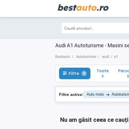
best
auto
.ro
Toate
Perso
Filtre
5
5
5
Audi A1 Autoturisme - Masini s
Bestauto
Autoturisme
audi
a1
Toate
Pers
Filtre
5
5
5
→
Filtre active:
Auto moto
Autoturis
Nu am găsit ceea ce cauți