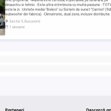
Unic proprietar. -Masina este ca noua, impecabila, pe dinafara, pe
dinauntru si tehnic. -Este ultra-intretinuta cu multa pasiune. -TOT
este la zi. -Unitate media "Bolero" cu Sistem de sunet "Canton" (9d
subwoofer din fabrica). -Climatronic, dual zone, inclusiv distributie
pentru scaunele din spate -Keyless. -Alarma ...
Sector 5, Bucuresti
1 ianuarie
Parteneri
Descarcă ap