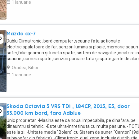
1 ianuarie
Mazda cx-7
Dublu Climatronic ,bord computer ,scaune fata actionate
electric,spalatoare de far, senzori lumina și ploaie, memorie scaun
sofer,folie geamuri și luneta spate, sistem de navigatie ,incalzire in
scaune ,camera spate ,senzori parcare fata și spate ,jante de alu
,volan de piele,carlig pt remorca,pilot ...
Oradea, Bihor
1 ianuarie
Skoda Octavia 3 VRS TDi , 184CP, 2015, E5, doar
33.000 km bord, fara Adblue
Unic proprietar. -Masina este ca noua, impecabila, pe dinafara, pe
dinauntru si tehnic. -Este ultra-intretinuta cu multa pasiune. -TOT
este la zi. -Unitate media "Bolero" cu Sistem de sunet "Canton" (9d
subwoofer din fabrica). -Climatronic, dual zone, inclusiv distributie