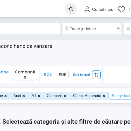
ane
Companii
RON
EUR
Sortează
Contul meu
0
econd hand de vanzare
oane
Companii
RON
EUR
Sortează
0
me
Audi
A1
Companii
Clima: Automata
Șterge toate
.
Selectează categoria și alte filtre de căutare pe