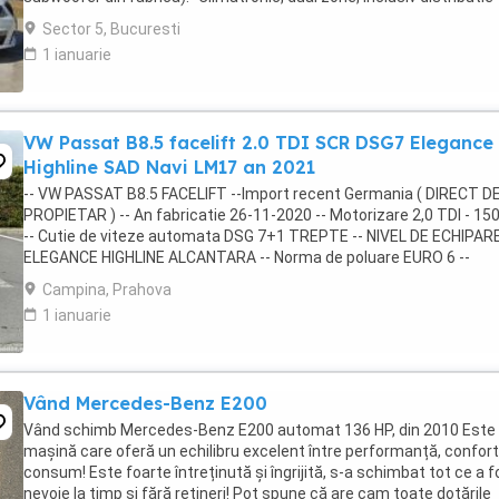
pentru scaunele din spate -Keyless. -Alarma ...
Sector 5, Bucuresti
1 ianuarie
VW Passat B8.5 facelift 2.0 TDI SCR DSG7 Elegance
Highline SAD Navi LM17 an 2021
-- VW PASSAT B8.5 FACELIFT --Import recent Germania ( DIRECT D
PROPIETAR ) -- An fabricatie 26-11-2020 -- Motorizare 2,0 TDI - 15
-- Cutie de viteze automata DSG 7+1 TREPTE -- NIVEL DE ECHIPAR
ELEGANCE HIGHLINE ALCANTARA -- Norma de poluare EURO 6 --
ISTORIC COMPLET VOLKSWAGEN! ...
Campina, Prahova
1 ianuarie
Vând Mercedes-Benz E200
Vând schimb Mercedes-Benz E200 automat 136 HP, din 2010 Este
mașină care oferă un echilibru excelent între performanță, confort
consum! Este foarte întreținută și îngrijită, s-a schimbat tot ce a f
nevoie la timp și fără rețineri! Pot spune că are cam toate dotările