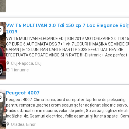
VW T6 MULTIVAN 2.0 Tdi 150 cp 7 Loc Elegance Ediț
2019
VW T6 MULTIVAN ELEGANCE EDIȚION 2019 MOTORIZARE 2.0 TDI 1
CP EURO 6 AUTOMATA DSG 7+1 vit 7 LOCURI !!! MAȘINA SE VINDE C
GARANȚIE 12 LUNI RAR CARTE RAR ITP 2028 EFECTUAT REVIZIE
EFECTUATA SE POATE VINDE SI IN RATE !!! -Distronic+ Acc perfect
funcțional -Volan multifunctional din piele -Webasto ...
Cluj-Napoca, Cluj
1 ianuarie
Peugeot 4007
Peugeot 4007. Climatronic, bord computer tapiterie de piele,cirlig
pentru remorca ,pachet crom,scaun șofer acționat electric,servo,
Radio cd,incalzire in scaune, volan de piele , 8 x airbag, oglinzi elect
încălzite ,4x. Geamuri electrice , folie geamuri și luneta spate , Co
volan ,tapiterie ...
Oradea, Bihor