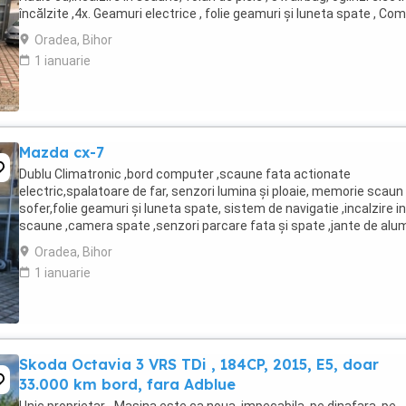
încălzite ,4x. Geamuri electrice , folie geamuri și luneta spate , Co
volan ,tapiterie ...
Oradea, Bihor
1 ianuarie
Mazda cx-7
Dublu Climatronic ,bord computer ,scaune fata actionate
electric,spalatoare de far, senzori lumina și ploaie, memorie scaun
sofer,folie geamuri și luneta spate, sistem de navigatie ,incalzire in
scaune ,camera spate ,senzori parcare fata și spate ,jante de alu
,volan de piele,carlig pt remorca,pilot ...
Oradea, Bihor
1 ianuarie
Skoda Octavia 3 VRS TDi , 184CP, 2015, E5, doar
33.000 km bord, fara Adblue