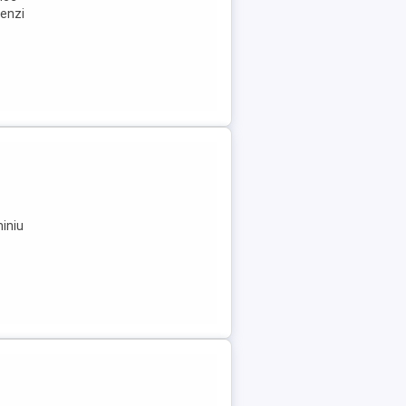
menzi
miniu