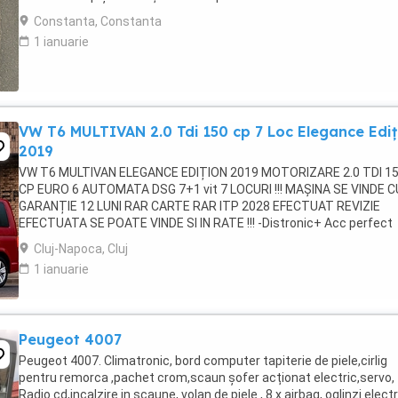
posibile, în afară de trapă ...
Constanta, Constanta
1 ianuarie
VW T6 MULTIVAN 2.0 Tdi 150 cp 7 Loc Elegance Ediț
2019
VW T6 MULTIVAN ELEGANCE EDIȚION 2019 MOTORIZARE 2.0 TDI 1
CP EURO 6 AUTOMATA DSG 7+1 vit 7 LOCURI !!! MAȘINA SE VINDE C
GARANȚIE 12 LUNI RAR CARTE RAR ITP 2028 EFECTUAT REVIZIE
EFECTUATA SE POATE VINDE SI IN RATE !!! -Distronic+ Acc perfect
funcțional -Volan multifunctional din piele -Webasto ...
Cluj-Napoca, Cluj
1 ianuarie
Peugeot 4007
Peugeot 4007. Climatronic, bord computer tapiterie de piele,cirlig
pentru remorca ,pachet crom,scaun șofer acționat electric,servo,
Radio cd,incalzire in scaune, volan de piele , 8 x airbag, oglinzi elect