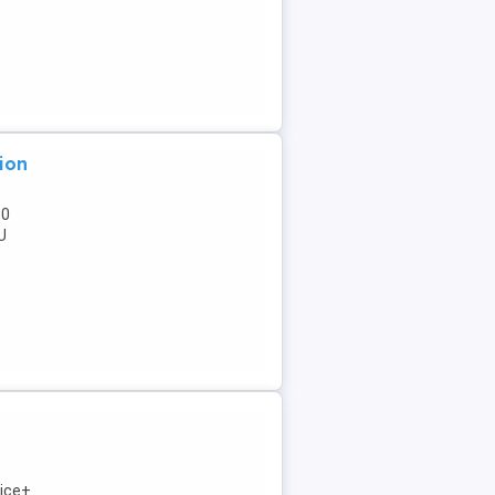
ion
50
U
rice+