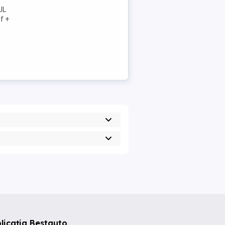
UL
if +
licația Bestauto