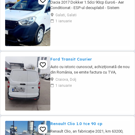
Dacia 2017 Dokker 1.5dci 90cp Euro6 - Aer
Conditionat - ESP-ul decuplabil - Sistem
Start&Stop - Centralizata 2 chei - Functie Eco-
Galati, Galati
Mode - Geamuri electrice - Oglinzile incalzite -
1 ianuarie
Radio MP3 original - Bluetooth pt. telefon -
Comenzi audio la volan - Anvelope mixte
Michelin - Rulajul certificabil 157.115 ...
Ford Transit Courier
Auto cu istoric cunoscut, achiziționată de nou
din România, se emite factura cu TVA,
posibilitate finanțare în leasing sau
Craiova, Dolj
credit.Auto se livrează cu ITP valabil, revizie
1 ianuarie
efectuata( schimb ulei și filtre), garanție.
Renault Clio 1.0 tce 90 cp
Renault Clio, an fabricație 2021, km 63200,