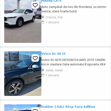
Mazda CX-5
Auto cumpărat de nou din România, cu istoric
sevice, stare foarte bună.
Craiova, Dolj
1 ianuarie
Volvo Xc 60 II
Volvo XC 60 R-DESIGN D4 AWD 2019 126000
km in crestere Cutie automata 8 rapoarte 4X4
Roti 19 + roti iarna R18 Tapiterie piele cu
Galati, Galati
alcantara scaune sport Volan piele sport R-
1 ianuarie
DESIGN Plafon negru Pilot automat adaptiv
Lane assist Side assist Blind spot Asistenta
parcare Senzori parcare fata-spate Hayon ...
Dokker 1.5dci 90cp Fara AdBlue