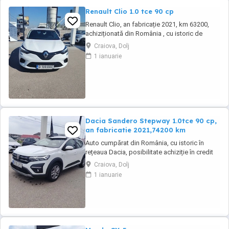
Renault Clio 1.0 tce 90 cp
Renault Clio, an fabricație 2021, km 63200,
achiziționată din România , cu istoric de
service. Auto se livrează cu ITP valabil, revizie
Craiova, Dolj
tehnica( schimb ulei și filtre), garantie
1 ianuarie
Dacia Sandero Stepway 1.0tce 90 cp,
an fabricatie 2021,74200 km
Auto cumpărat din România, cu istoric în
rețeaua Dacia, posibilitate achiziție în credit
sau leasing.Se emite făcură cu TVA. Auto se
Craiova, Dolj
livrează cu ITP valabil, revizie efectuată și
1 ianuarie
garantie