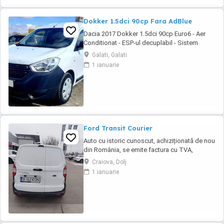
Dokker 1.5dci 90cp Fara AdBlue
Dacia 2017 Dokker 1.5dci 90cp Euro6 - Aer
Conditionat - ESP-ul decuplabil - Sistem
Start&Stop - Centralizata 2 chei - Functie Eco-
Galati, Galati
Mode - Geamuri electrice - Oglinzile incalzite -
1 ianuarie
Radio MP3 original - Bluetooth pt. telefon -
Comenzi audio la volan - Anvelope mixte
Michelin - Rulajul certificabil 157.115 ...
Ford Transit Courier
Auto cu istoric cunoscut, achiziționată de nou
din România, se emite factura cu TVA,
posibilitate finanțare în leasing sau
Craiova, Dolj
credit.Auto se livrează cu ITP valabil, revizie
1 ianuarie
efectuata( schimb ulei și filtre), garanție.