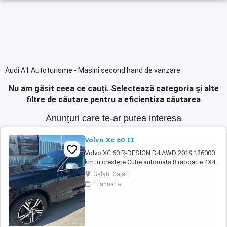
Audi A1 Autoturisme - Masini second hand de vanzare
Nu am găsit ceea ce cauți.
Selectează categoria și alte
filtre de căutare pentru a eficientiza căutarea
Anunțuri care te-ar putea interesa
Volvo Xc 60 II
Volvo XC 60 R-DESIGN D4 AWD 2019 126000
km in crestere Cutie automata 8 rapoarte 4X4
Roti 19 + roti iarna R18 Tapiterie piele cu
Galati, Galati
alcantara scaune sport Volan piele sport R-
1 ianuarie
DESIGN Plafon negru Pilot automat adaptiv
Lane assist Side assist Blind spot Asistenta
parcare Senzori parcare fata-spate Hayon ...