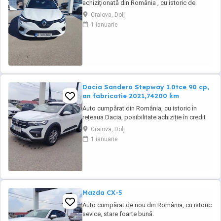
achiziționată din România , cu istoric de
service. Auto se livrează cu ITP valabil, revizie
Craiova, Dolj
tehnica( schimb ulei și filtre), garantie
1 ianuarie
Dacia Sandero Stepway 1.0tce 90 cp,
an fabricatie 2021,74200 km
Auto cumpărat din România, cu istoric în
rețeaua Dacia, posibilitate achiziție în credit
sau leasing.Se emite făcură cu TVA. Auto se
Craiova, Dolj
livrează cu ITP valabil, revizie efectuată și
1 ianuarie
garantie
Mazda CX-5
Auto cumpărat de nou din România, cu istoric
sevice, stare foarte bună.