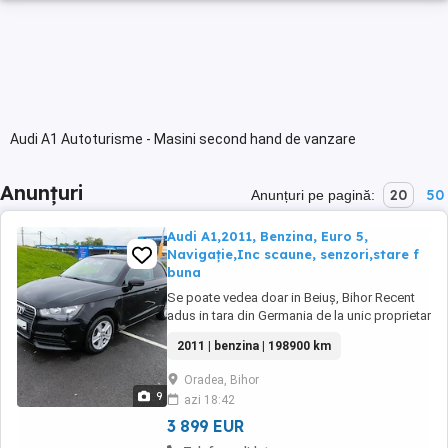
Audi A1 Autoturisme - Masini second hand de vanzare
Anunțuri
20
50
Anunțuri pe pagină:
Audi A1,2011, Benzina, Euro 5,
Navigație,Inc scaune, senzori,stare f
buna
Se poate vedea doar in Beiuș, Bihor Recent
adus in tara din Germania de la unic proprietar
neamț Toate actele in regulă Nu s au scos Nr
2011 | benzina | 198900 km
roșii Stare f buna, tehnic, estetic Motor
Benzina,5+1 viteze, cutie manuală, consum
Oradea, Bihor
5% 1.2,86 cai,motor in 4 pistoane ,cu
9
azi 18:42
distributie lanț, 2011 an plin,Euro 5 Am ...
3 899 EUR