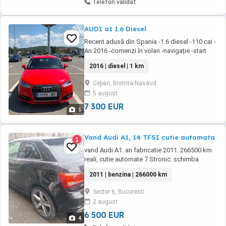
Telefon validat
AUDI a1 1.6 Diesel
Recent adusă din Spania -1.6 diesel -110 cai -
An 2016 -comenzi în volan -navigație -start
stop -trepte de viteză 5+1 -geamuri electrice -
2016 | diesel | 1 km
AC -AUX -bluetooth -faruri auto mai multe
detalii la numărul de telefon
Cepari, Bistrita-Nasaud
5 august
7 300 EUR
5
Vand Audi A1, 14 TFSI cutie automata
1
vand Audi A1. an fabricatie 2011. 266500 km
reali, cutie automate 7 Stronic. schimba
perfect. pachet S-line interior exterior.. masina
2011 | benzina | 266000 km
servisata corect cu toate schimburile la zi.
bine intretinuta. nu necesita investitii in viitor,
Sector 6, Bucuresti
jante S-line 17", echipate cu amvelope vara.
2 august
se poate vedea in zona ...
6 500 EUR
4