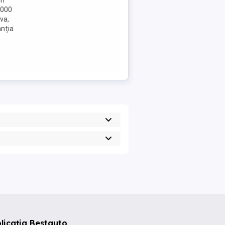
în
.000
va,
anția
licația Bestauto