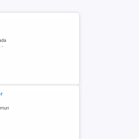
oada
 -
or
umuri