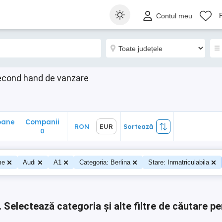
ane
Companii
RON
EUR
Sortează
Contul meu
0
econd hand de vanzare
oane
Companii
RON
EUR
Sortează
0
0
me
Audi
A1
Categoria: Berlina
Stare: Inmatriculabila
.
Selectează categoria și alte filtre de căutare pe