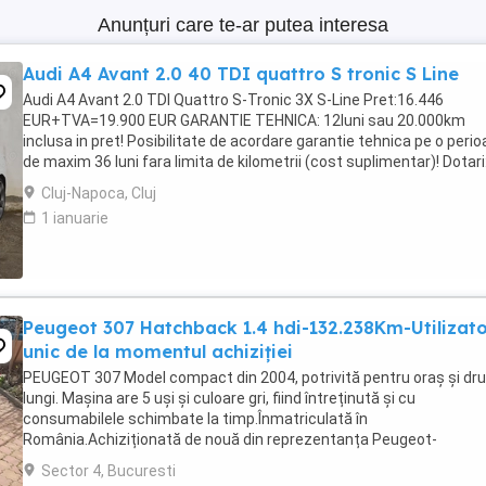
Anunțuri care te-ar putea interesa
Audi A4 Avant 2.0 40 TDI quattro S tronic S Line
Audi A4 Avant 2.0 TDI Quattro S-Tronic 3X S-Line Pret:16.446
EUR+TVA=19.900 EUR GARANTIE TEHNICA: 12luni sau 20.000km
inclusa in pret! Posibilitate de acordare garantie tehnica pe o peri
de maxim 36 luni fara limita de kilometrii (cost suplimentar)! Dotari:
Motorizare 2.0 TDI 190 CP -Cutie ...
Cluj-Napoca, Cluj
1 ianuarie
Peugeot 307 Hatchback 1.4 hdi-132.238Km-Utilizat
unic de la momentul achiziției
PEUGEOT 307 Model compact din 2004, potrivită pentru oraș și dr
lungi. Mașina are 5 uși și culoare gri, fiind întreținută și cu
consumabilele schimbate la timp.Înmatriculată în
România.Achiziționată de nouă din reprezentanța Peugeot-
Eurial.Autovehicul fiabil și economic.Stare de funcționare foarte ...
Sector 4, Bucuresti