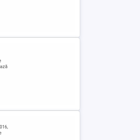
e
ează
2016,
e