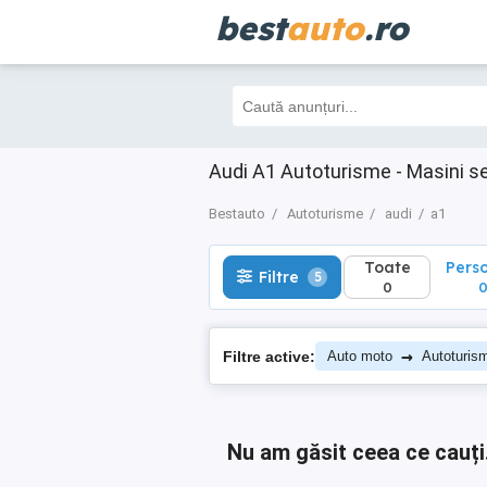
best
auto
.ro
Toate
Perso
Filtre
5
0
0
Audi A1 Autoturisme - Masini s
Bestauto
Autoturisme
audi
a1
Toate
Pers
Filtre
5
0
→
Filtre active:
Auto moto
Autoturis
Nu am găsit ceea ce cauți