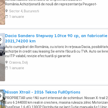
România.Achiziționată de nouă din reprezentanța Peugeot-
Eurial.Autovehicul fiabil și economic.Stare de funcționare foarte ...
Sector 4, Bucuresti
1 ianuarie
Dacia Sandero Stepway 1.0tce 90 cp, an fabricatie
2021,74200 km
Auto cumpărat din România, cu istoric în rețeaua Dacia, posibilitat
achiziție în credit sau leasing.Se emite făcură cu TVA. Auto se livr
cu ITP valabil, revizie efectuată și garantie
Craiova, Dolj
1 ianuarie
Nissan Xtrail - 2016 Tekna FullOptions
PROPRIETAR unic ! NU sunt interesat de schimburi. Nissan X-trail 
Euro 6 244000 km reali in crestere, masina ruleaza zilnic Motorizar
PureDrive 1.6 dCi 130CP Distributie pe lant Cutie manuala 6+1 Unic