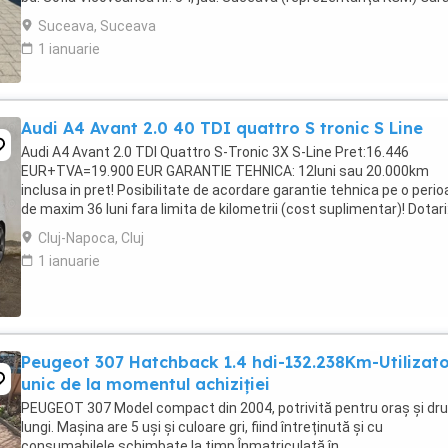
oferită include 5 ...
Suceava, Suceava
1 ianuarie
Audi A4 Avant 2.0 40 TDI quattro S tronic S Line
Audi A4 Avant 2.0 TDI Quattro S-Tronic 3X S-Line Pret:16.446
EUR+TVA=19.900 EUR GARANTIE TEHNICA: 12luni sau 20.000km
inclusa in pret! Posibilitate de acordare garantie tehnica pe o peri
de maxim 36 luni fara limita de kilometrii (cost suplimentar)! Dotari:
Motorizare 2.0 TDI 190 CP -Cutie ...
Cluj-Napoca, Cluj
1 ianuarie
Peugeot 307 Hatchback 1.4 hdi-132.238Km-Utilizat
unic de la momentul achiziției
PEUGEOT 307 Model compact din 2004, potrivită pentru oraș și dr
lungi. Mașina are 5 uși și culoare gri, fiind întreținută și cu
consumabilele schimbate la timp.Înmatriculată în