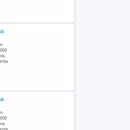
nă
în
.000
va,
anția
nă
în
.000
va,
anția