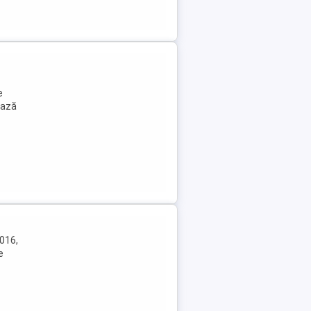
e
ează
2016,
e