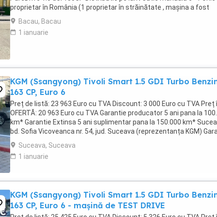
proprietar în România (1 proprietar în străinătate , mașina a fost
cumpărată de ...
Bacau, Bacau
1 ianuarie
KGM (Ssangyong) Tivoli Smart 1.5 GDI Turbo Benzi
163 CP, Euro 6
Preț de listă: 23 963 Euro cu TVA Discount: 3 000 Euro cu TVA Preț 
OFERTĂ: 20 963 Euro cu TVA Garantie producator 5 ani pana la 100
km* Garantie Extinsa 5 ani suplimentar pana la 150.000 km* Sucea
bd. Sofia Vicoveanca nr. 54, jud. Suceava (reprezentanța KGM) Gar
oferită include 5 ani ...
Suceava, Suceava
1 ianuarie
KGM (Ssangyong) Tivoli Smart 1.5 GDI Turbo Benzi
163 CP, Euro 6 - mașină de TEST DRIVE