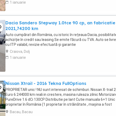
1 ianuarie
Dacia Sandero Stepway 1.0tce 90 cp, an fabricatie
2021,74200 km
Auto cumpărat din România, cu istoric în rețeaua Dacia, posibilitat
achiziție în credit sau leasing.Se emite făcură cu TVA. Auto se livr
cu ITP valabil, revizie efectuată și garantie
Craiova, Dolj
1 ianuarie
Nissan Xtrail - 2016 Tekna FullOptions
PROPRIETAR unic ! NU sunt interesat de schimburi. Nissan X-trail 
Euro 6 244000 km reali in crestere, masina ruleaza zilnic Motorizar
PureDrive 1.6 dCi 130CP Distributie pe lant Cutie manuala 6+1 Unic
proprietar în România (1 proprietar în străinătate , mașina a fost
cumpărată de ...
Bacau, Bacau