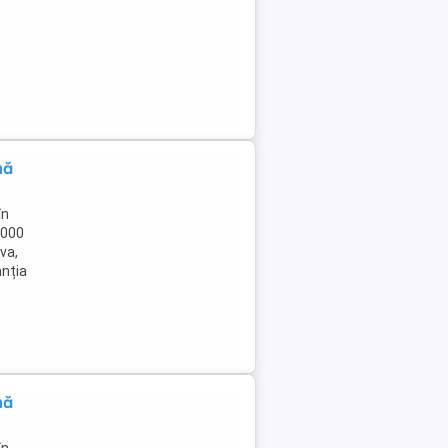
nă
în
.000
va,
anția
nă