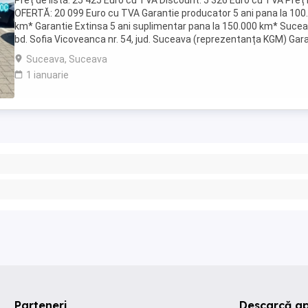
Preț de listă: 25 425 Euro cu TVA Discount: 5 326 Euro cu TVA Preț 
OFERTĂ: 20 099 Euro cu TVA Garantie producator 5 ani pana la 100
km* Garantie Extinsa 5 ani suplimentar pana la 150.000 km* Sucea
bd. Sofia Vicoveanca nr. 54, jud. Suceava (reprezentanța KGM) Gar
oferită include 5 ...
Suceava, Suceava
1 ianuarie
Parteneri
Descarcă ap