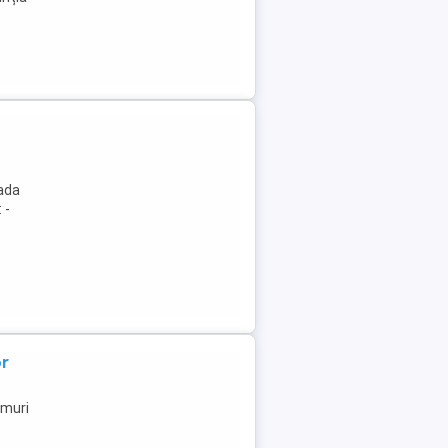
oada
 -
or
umuri