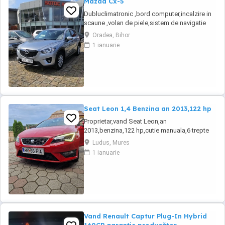
Mazda Cx-5
Dubluclimatronic ,bord computer,incalzire in
scaune ,volan de piele,sistem de navigatie
,închidere centralizata,pilot
Oradea, Bihor
automat,servo,proiectoare de ceata,comenzi
1 ianuarie
volan,senzori parcare fata și spate,geamuri
electrice,senzori lumina și ploaie,cotiera fata
spate,jante de aluminiu,8 x airbag ,oglinzi
electrice ...
Seat Leon 1,4 Benzina an 2013,122 hp
Proprietar,vand Seat Leon,an
2013,benzina,122 hp,cutie manuala,6 trepte
de viteza,alcantara,navigatie,stare perfecta
Ludus, Mures
tehnic si estetic,revizii anuale la nax 6000
1 ianuarie
km,fiind a doua masina in familie,distributie
Continental,suspensie,discuri si placute frane
inlocuite. Dotari: Jante aliaj,comenzi
volandublu ...
Vand Renault Captur Plug-In Hybrid