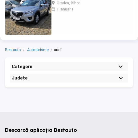
,închidere centralizata,pilot
Oradea, Bihor
automat,servo,proiectoare de ceata,comenzi
1 ianuarie
volan,senzori parcare fata și spate,geamuri
electrice,senzori lumina și ploaie,cotiera fata
spate,jante de aluminiu,8 x airbag ,oglinzi
electrice ...
Bestauto
Autoturisme
audi
Categorii
Județe
Descarcă aplicația Bestauto