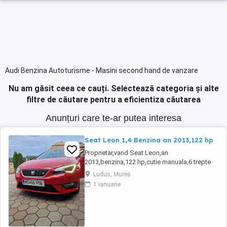
Audi Benzina Autoturisme - Masini second hand de vanzare
Nu am găsit ceea ce cauți.
Selectează categoria și alte
filtre de căutare pentru a eficientiza căutarea
Anunțuri care te-ar putea interesa
Seat Leon 1,4 Benzina an 2013,122 hp
Proprietar,vand Seat Leon,an
2013,benzina,122 hp,cutie manuala,6 trepte
de viteza,alcantara,navigatie,stare perfecta
Ludus, Mures
tehnic si estetic,revizii anuale la nax 6000
1 ianuarie
km,fiind a doua masina in familie,distributie
Continental,suspensie,discuri si placute frane
inlocuite. Dotari: Jante aliaj,comenzi
volandublu ...