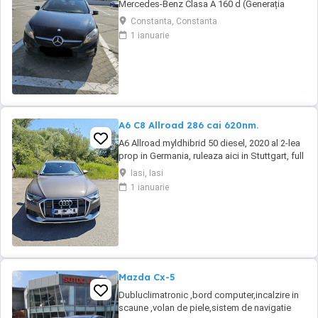
Mercedes-Benz Clasa A 160 d (Generația
W176 Facelift), o mașină compactă premium,
Constanta, Constanta
extrem de fiabilă și cu un consum excelent de
1 ianuarie
* Autoturismul a aparținut de la început unei
**reprezentanțe oficiale Mercedes-Benz**, de
unde a fost achiziționat de către mine în ...
A6 C8 Allroad 286 cai 620nm.
A6 Allroad myldhibrid 50 diesel, 2020 al 2-lea
prop in Germania, ruleaza aici in Stuttgart, full
istoric service pachet bussiness. Nu fac
Iasi, Iasi
schimburi!!! !!! detalii
1 ianuarie
Mazda Cx-5
Dubluclimatronic ,bord computer,incalzire in
scaune ,volan de piele,sistem de navigatie