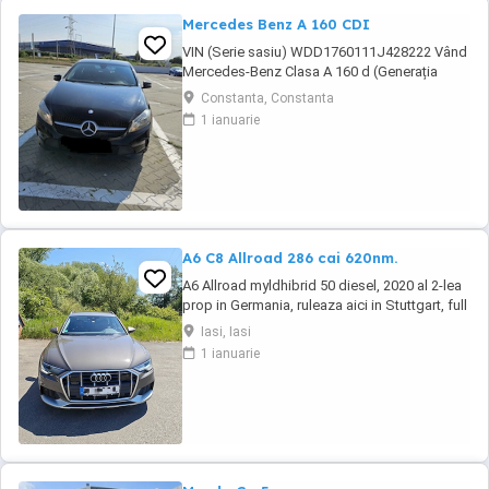
Mercedes Benz A 160 CDI
VIN (Serie sasiu) WDD1760111J428222 Vând
Mercedes-Benz Clasa A 160 d (Generația
W176 Facelift), o mașină compactă premium,
Constanta, Constanta
extrem de fiabilă și cu un consum excelent de
1 ianuarie
* Autoturismul a aparținut de la început unei
**reprezentanțe oficiale Mercedes-Benz**, de
unde a fost achiziționat de către mine în ...
A6 C8 Allroad 286 cai 620nm.
A6 Allroad myldhibrid 50 diesel, 2020 al 2-lea
prop in Germania, ruleaza aici in Stuttgart, full
istoric service pachet bussiness. Nu fac
Iasi, Iasi
schimburi!!! !!! detalii
1 ianuarie