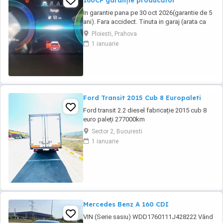
160CP garanție producător
In garantie pana pe 30 oct 2026(garantie de 5
ani). Fara accidect. Tinuta in garaj (arata ca
noua, nu are zgarieturi). Folosita doar la
Ploiesti, Prahova
naveta(30km zilnic). Nu are urme de uzura,
1 ianuarie
placutele si discurile nu sunt deloc uzate
datarita sistemului de franare regenerativa.
Masina are foarte multe dotari suplimentare ...
Ford Transit 2015 Cub 8 Europaleti
Ford transit 2.2 diesel fabricație 2015 cub 8
euro paleți 277000km
Sector 2, Bucuresti
1 ianuarie
Mercedes Benz A 160 CDI
VIN (Serie sasiu) WDD1760111J428222 Vând