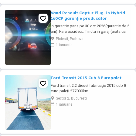
Vand Renault Captur Plug-In Hybrid
160CP garanție producător
In garantie pana pe 30 oct 2026(garantie de 5
ani). Fara accidect. Tinuta in garaj (arata ca
noua, nu are zgarieturi). Folosita doar la
Ploiesti, Prahova
naveta(30km zilnic). Nu are urme de uzura,
1 ianuarie
placutele si discurile nu sunt deloc uzate
datarita sistemului de franare regenerativa.
Masina are foarte multe dotari suplimentare ...
Ford Transit 2015 Cub 8 Europaleti
Ford transit 2.2 diesel fabricație 2015 cub 8
euro paleți 277000km
Sector 2, Bucuresti
1 ianuarie