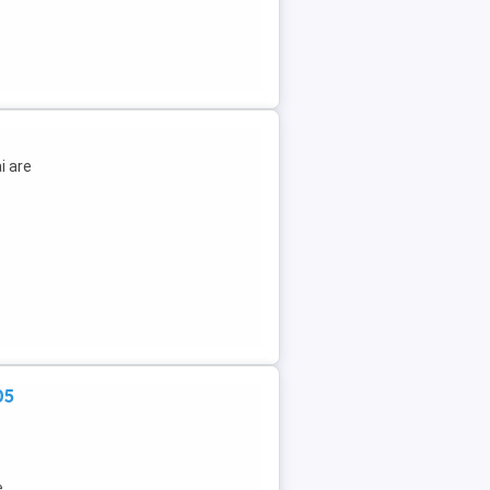
i are
05
e