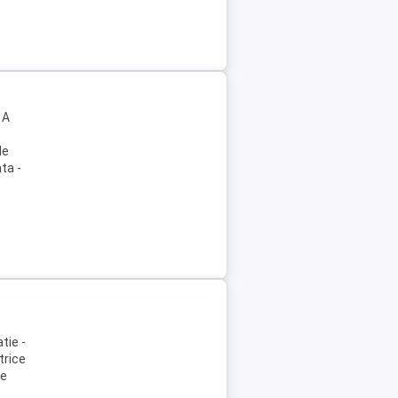
 A
le
ta -
tie -
trice
pe