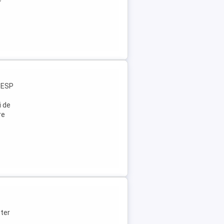
, ESP
i de
re
uter