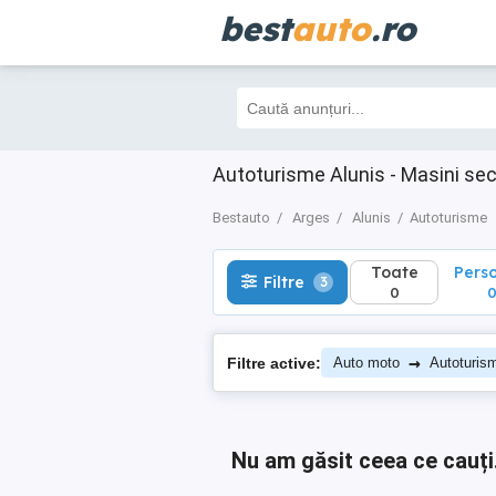
best
auto
.ro
Toate
Perso
Filtre
3
0
0
Autoturisme Alunis - Masini se
Bestauto
Arges
Alunis
Autoturisme
Toate
Pers
Filtre
3
0
→
Filtre active:
Auto moto
Autoturis
Nu am găsit ceea ce cauți