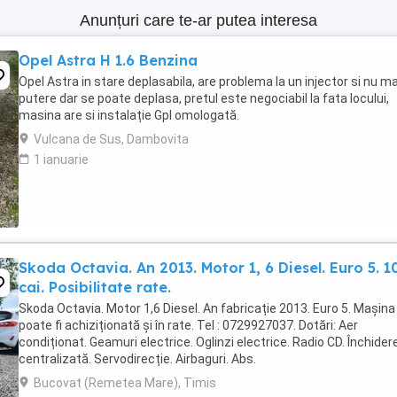
Anunțuri care te-ar putea interesa
Opel Astra H 1.6 Benzina
Opel Astra in stare deplasabila, are problema la un injector si nu ma
putere dar se poate deplasa, pretul este negociabil la fata locului,
masina are si instalație Gpl omologată.
Vulcana de Sus, Dambovita
1 ianuarie
Skoda Octavia. An 2013. Motor 1, 6 Diesel. Euro 5. 1
cai. Posibilitate rate.
Skoda Octavia. Motor 1,6 Diesel. An fabricație 2013. Euro 5. Mașina
poate fi achiziționată și în rate. Tel : 0729927037. Dotări: Aer
condiționat. Geamuri electrice. Oglinzi electrice. Radio CD. Închider
centralizată. Servodirecție. Airbaguri. Abs.
Bucovat (Remetea Mare), Timis