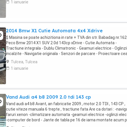
1 ianuarie
2014 Bmw X1 Cutie Automata 4x4 Xdrive
$ Masina se poate achizitiona in rate + TVA din str. Babadag nr.162
Peco Bmw 2014 X1 SUV 2.0d 143cp xDrive - Cutie Automata -
Tractiune integrala - Dublu Climatronic - Geamuri electrice - Oglinzi
incalzite - Navigatie originala - Senzori de parcare - Proiectoare cea
Cotiera fata+spate - Asistenta ...
Tulcea, Tulcea
1 ianuarie
Vand Audi a4 b8 2009 2.0 tdi 143 cp
Vand audi a4 b8 Avant, an fabricatie 2009 , motor 2.0 TDI , 143 CP ,
cutie viteze manuala 6 trepte , tractiune fata Are ca dotari : -naviga
faruri xenon -climatizare automata -geamuri electrice -oglinzi elec
-computer de bord - Jante de tabla pe 16 de iarna montate acum 
masina + jante ...