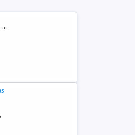
i are
05
e