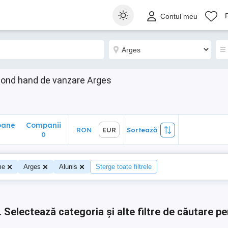
ane
Companii
RON
EUR
Sortează
Contul meu
0
cond hand de vanzare Arges
oane
Companii
RON
EUR
Sortează
0
0
me
Arges
Alunis
Șterge toate filtrele
.
Selectează categoria și alte filtre de căutare pe