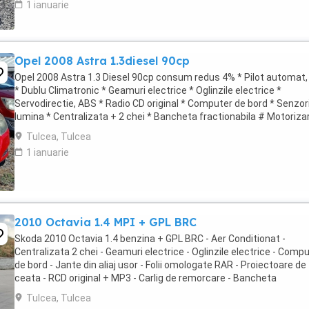
1 ianuarie
Opel 2008 Astra 1.3diesel 90cp
Opel 2008 Astra 1.3 Diesel 90cp consum redus 4% * Pilot automat
* Dublu Climatronic * Geamuri electrice * Oglinzile electrice *
Servodirectie, ABS * Radio CD original * Computer de bord * Senzor
lumina * Centralizata + 2 chei * Bancheta fractionabila # Motoriza
foarte economica Autoturism ...
Tulcea, Tulcea
1 ianuarie
2010 Octavia 1.4 MPI + GPL BRC
Skoda 2010 Octavia 1.4 benzina + GPL BRC - Aer Conditionat -
Centralizata 2 chei - Geamuri electrice - Oglinzile electrice - Comp
de bord - Jante din aliaj usor - Folii omologate RAR - Proiectoare de
ceata - RCD original + MP3 - Carlig de remorcare - Bancheta
fractionabila - Portbagaj foarte incapator # ...
Tulcea, Tulcea