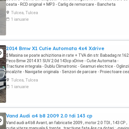
ceata - RCD original + MP3 - Carlig de remorcare - Bancheta
fractionabila - Portbagaj foarte incapator # ...
Tulcea, Tulcea
1 ianuarie
2014 Bmw X1 Cutie Automata 4x4 Xdrive
$ Masina se poate achizitiona in rate + TVA din str. Babadag nr.162
Peco Bmw 2014 X1 SUV 2.0d 143cp xDrive - Cutie Automata -
Tractiune integrala - Dublu Climatronic - Geamuri electrice - Oglinzi
incalzite - Navigatie originala - Senzori de parcare - Proiectoare cea
Cotiera fata+spate - Asistenta ...
Tulcea, Tulcea
1 ianuarie
Vand Audi a4 b8 2009 2.0 tdi 143 cp
Vand audi a4 b8 Avant, an fabricatie 2009 , motor 2.0 TDI , 143 CP ,
cutie viteze manuala 6 trepte , tractiune fata Are ca dotari : -naviga