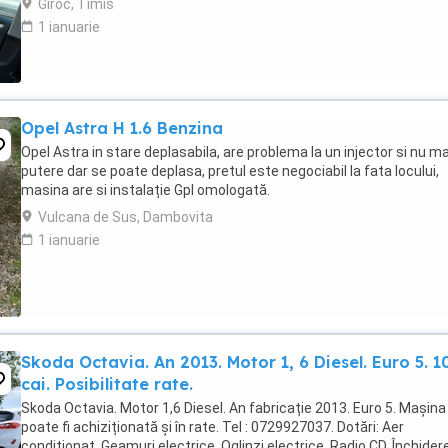
Giroc, Timis
1 ianuarie
Opel Astra H 1.6 Benzina
Opel Astra in stare deplasabila, are problema la un injector si nu ma
putere dar se poate deplasa, pretul este negociabil la fata locului,
masina are si instalație Gpl omologată.
Vulcana de Sus, Dambovita
1 ianuarie
Skoda Octavia. An 2013. Motor 1, 6 Diesel. Euro 5. 1
cai. Posibilitate rate.
Skoda Octavia. Motor 1,6 Diesel. An fabricație 2013. Euro 5. Mașina
poate fi achiziționată și în rate. Tel : 0729927037. Dotări: Aer
condiționat. Geamuri electrice. Oglinzi electrice. Radio CD. Închider