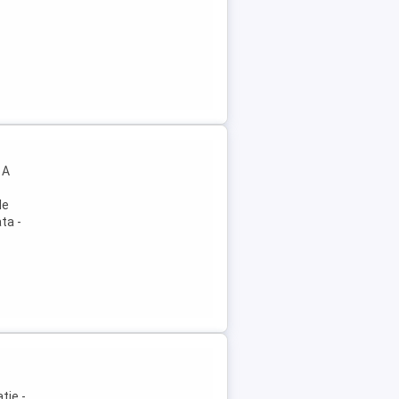
 A
le
ta -
tie -