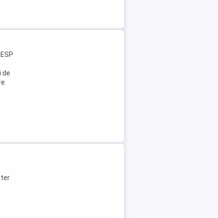
, ESP
i de
re
uter