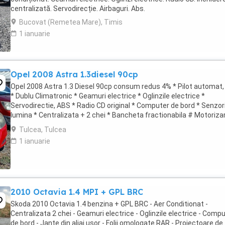
centralizată. Servodirecție. Airbaguri. Abs.
Bucovat (Remetea Mare), Timis
1 ianuarie
Opel 2008 Astra 1.3diesel 90cp
Opel 2008 Astra 1.3 Diesel 90cp consum redus 4% * Pilot automat
* Dublu Climatronic * Geamuri electrice * Oglinzile electrice *
Servodirectie, ABS * Radio CD original * Computer de bord * Senzor
lumina * Centralizata + 2 chei * Bancheta fractionabila # Motoriza
foarte economica Autoturism ...
Tulcea, Tulcea
1 ianuarie
2010 Octavia 1.4 MPI + GPL BRC
Skoda 2010 Octavia 1.4 benzina + GPL BRC - Aer Conditionat -
Centralizata 2 chei - Geamuri electrice - Oglinzile electrice - Comp
de bord - Jante din aliaj usor - Folii omologate RAR - Proiectoare de