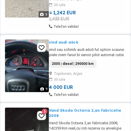
centralizată pe cheie roți de iarna și roti aliaj
30 iulie
vară,una pe pană discuri și plăcuțe frână
schimbate ...
1,242 EUR
5
1,433 EUR
Telefon validat
vind audi a6c6
vind sau schimb audi a6c6 ful option scaune
piele crem faruri bi xenon pilot automat cutie
viteze manuala 6+1 motor diesel 20l 140 cai
2005 | diesel | 290000 km
Topoloveni, Arges
30 iulie
4 000 EUR
9
Telefon validat
Vand Skoda Octavia 2,an fabricatie
3
2008
Vand Skoda Octavia 2,an fabricatie 2008,
142359 Km reali,cu roti rezerva cu anvelope