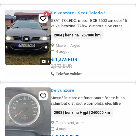
De vanzare ! Seat Toledo !
4
SEAT TOLEDO. motor. BCB.1600 cm.cubi.16
valve..benzina. 77 kw. distributie pe curea
schimbata recent..ACTE VALABILE.
2004 | benzina | 257000 km
;revizie.asigurare.rovigneta. Dotari ;computer
bord.4 geamuri electrice.oglinzi electrice
Mioveni, Arges
.climatronic .ABS.ESP. radio. proiectoare
4 august
ceata. jante aliaj.cu anvelope de ivara. jante
tabla ...
1,373 EUR
9
1,392 EUR
Telefon validat
De vânzare
Mașină în stare de funcționare foarte buna,
schimbat distribuție completă, ulei, filtre,
lichid frână, antigel, pompă apă la 232000 km.
2008 | benzina + gpl | 240000 km
Are instalație de gaz, consum 7,5-9% gaz, 6%
benzină. AC functional.
Topoloveni, Arges
4 august