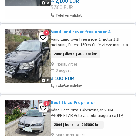
2,100 EUR
8
5,300 EUR
Telefon validat
Vand land rover freelander 2
2
Vand Landrover Freelander 2 motor 2.2l
motorina, Putere 160cp Cutie viteze manuala
Jante aliaj 17" Senzori de parcare Culoare
2008 | diesel | 400000 km
exterior negru Culoare interior negru Material
interior piele Comenzi pe volan Pilot automat
Pitesti, Arges
Scaune reglabile electric fata Geamuri
3 august
electrice Oglinzi electrice incalzite Senzor ...
3 100 EUR
8
Telefon validat
Seat Ibiza Proprietar
1
Vând Seat Ibiza 1.4benzina,an 2004
PROPRIETAR Acte valabile, asigurarea,ITP,
roviniet Dotări climatronic geamuri electrice
2004 | benzina | 265000 km
oglinzi electrice și încălzite alarma cu
telecomanda 2chei mașina închidere
Maracineni, Arges