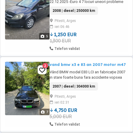
22.12.2025 -Euro 4 7 locuri uneori probleme
egr
2008 | diesel | 250000 km
Pitesti, Arges
ieri 06:46
1,250 EUR
5
1,300 EUR
Telefon validat
vand bmw x3 e 83 an 2007 motor m47
2
Vând BMW model E83 LCI an fabricație 2007
in stare foarte buna fara accidente vopsea
originala . Dotari : - Climatronic AC perfect
2007 | diesel | 304000 km
funcționabil - Navigație ,bluethoot ,GPS -
Jante R18 anvelope mixte noi - Comenzi volan
Pitesti, Arges
- Scaune semipiele nappa - Cruise control -
ieri 02:31
4X4 permanent Xdrive - Sonorizare ...
4,750 EUR
7
5,000 EUR
Telefon validat