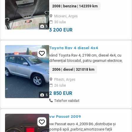
vara,mediaplayer,camera mansalier,statie
2008 | benzina | 142359 km
emisie receptie,pret 3800 euro negociabil.
Mioveni, Arges
30 iulie
5
3 200 EUR
Toyota Rav 4 diesel 4x4
vând Toyota Rav 4, 2198 cm, diesel 4x4, cu
diferențial blocabil, patru geamuri electrice,
oglinzi electrice și încălzite, jante aliaj pe 16,
2006 | diesel | 321018 km
cârlig de remorcare
Pitesti, Arges
26 iulie
2 850 EUR
5
Telefon validat
vw Passat 2009
vw Passat euro 4 ,2009 B6 ,distribuție și
pompă apă ,parbriz,amortizoare față