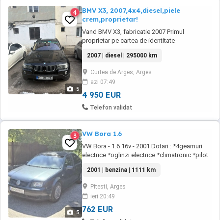
BMV X3, 2007,4x4,diesel,piele
4
crem,proprietar!
Vand BMV X3, fabricatie 2007 Primul
proprietar pe cartea de identitate
inmatriculata in Romania in anul 2025!!
2007 | diesel | 295000 km
Tractiune integrala EXTRA FULL!!! Navigatie
toata Europa Climatronic Trapa Faruri xenon
Curtea de Arges, Arges
adaptive Incalzire scaune Incalzire volan Pilot
azi 07:49
automat Computer bord Inchidere
5
centralizata Piele crem ...
4 950 EUR
Telefon validat
VW Bora 1.6
3
VW Bora - 1.6 16v - 2001 Dotari : *4geamuri
electrice *oglinzi electrice *climatronic *pilot
automat *radio cass + cd player *suport
2001 | benzina | 1111 km
pahare
Pitesti, Arges
ieri 20:49
762 EUR
5