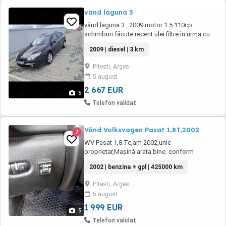
vand laguna 3
vând laguna 3 , 2009 motor 1.5 110cp
schimburi făcute recent ulei filtre în urma cu
1000 km, în urma cu 20000 km amortizoare
2009 | diesel | 3 km
arcuri spate bucși punte, fata mecanica toată
fără amortizoare, kit distribuție complect
Pitesti, Arges
,pompa apa, curea accesori , trage bine
5 august
motorul se aude foarte bine, AC funcțional, ...
2 667 EUR
5
Telefon validat
Vând Volksvagen Pasat 1,8T,2002
7
WV Pasat 1,8 Te,am 2002,unic
proprietar,Mașină arata bine. conform
foto,întreținută,revizii la zi,acte valabile,ITP
2002 | benzina + gpl | 425000 km
valabil,dotare cu gaz și benzina,consum gaz
7 100,an 2002
Pitesti, Arges
5 august
1 999 EUR
5
Telefon validat