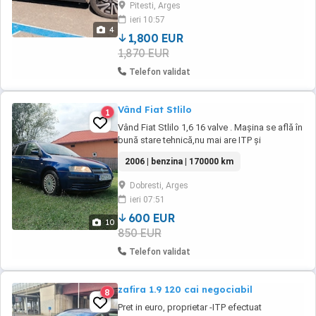
Pitesti, Arges
ieri 10:57
4
1,800 EUR
1,870 EUR
Telefon validat
Vând Fiat Stlilo
1
Vând Fiat Stlilo 1,6 16 valve . Mașina se află în
bună stare tehnică,nu mai are ITP și
asigurare.Cu puțină atenție și o mică investiție
2006 | benzina | 170000 km
este o mașină încăpătoare și economică.Nu
sunt interesat de schimburi de nici un fel. Se
Dobresti, Arges
vinde cu contract de vânzare și fiscal la zi.
ieri 07:51
Momentan nu sunt in țară dar se ...
600 EUR
10
850 EUR
Telefon validat
zafira 1.9 120 cai negociabil
8
Pret in euro, proprietar -ITP efectuat