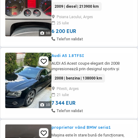
schimbate recent. Înmatriculat, unic proprietar
2009 | diesel | 213900 km
RCA,Asigurare la zi.
Poiana Lacului, Arges
25 iulie
6 200 EUR
10
Telefon validat
Audi A5 1.8TFSI
AUDI A5 Acest coupe elegant din 2008
impresionează prin designul sportiv și
confortul oferit. Vehiculul este bine întreținut
2008 | benzina | 138000 km
și dispune de dotări moderne pentru o
experiență plăcută la volan. Ideal pentru cei
Pitesti, Arges
care apreciază stilul și performanța. 2 uși 4
21 iulie
locuri Climatizare automata - climatronic
Faruri ...
7 344 EUR
10
Telefon validat
proprietar vând BMW seria1
Mașina este în stare bună de funcționare,