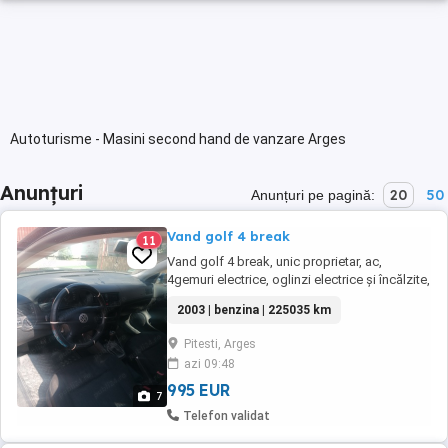
Autoturisme - Masini second hand de vanzare Arges
Anunțuri
20
50
Anunțuri pe pagină:
Vand golf 4 break
11
Vand golf 4 break, unic proprietar, ac,
4gemuri electrice, oglinzi electrice și încălzite,
abs, etc
2003 | benzina | 225035 km
Pitesti, Arges
azi 09:48
995 EUR
7
Telefon validat