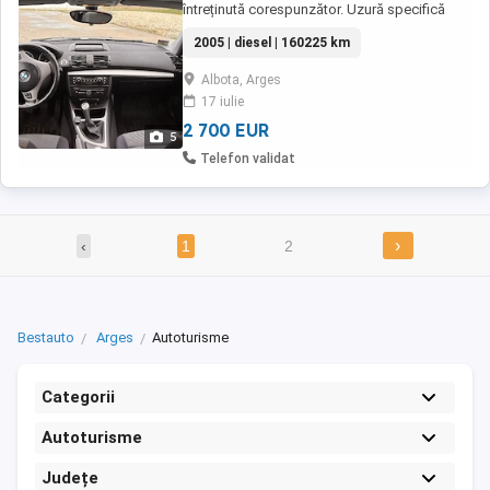
întreținută corespunzător. Uzură specifică
vârstei
2005 | diesel | 160225 km
Albota, Arges
17 iulie
2 700 EUR
5
Telefon validat
›
‹
1
2
Bestauto
Arges
Autoturisme
Categorii
Autoturisme
Județe