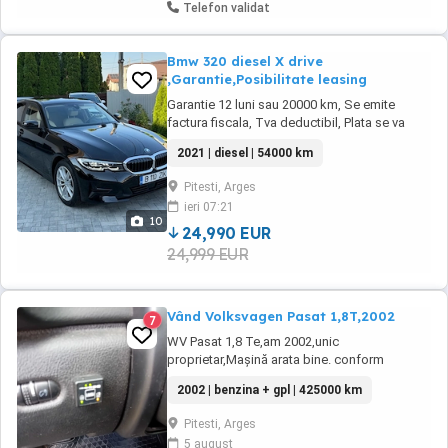
Telefon validat
Bmw 320 diesel X drive
,Garantie,Posibilitate leasing
Garantie 12 luni sau 20000 km, Se emite
factura fiscala, Tva deductibil, Plata se va
face in lei la curs vanzare Brd, Posibilitate
2021 | diesel | 54000 km
leasing, Un singur proprietar, Istoric service.
Pitesti, Arges
ieri 07:21
10
24,990 EUR
24,999 EUR
Vând Volksvagen Pasat 1,8T,2002
7
WV Pasat 1,8 Te,am 2002,unic
proprietar,Mașină arata bine. conform
foto,întreținută,revizii la zi,acte valabile,ITP
2002 | benzina + gpl | 425000 km
valabil,dotare cu gaz și benzina,consum gaz
7 100,an 2002
Pitesti, Arges
5 august