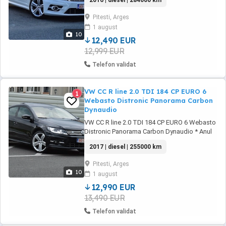
2016 | diesel | 284000 km
poluare EURO 6 fara adBlue * Cutie de viteze
automata DSG 6+1 * Rulaj 284.000 km * Carte
Pitesti, Arges
service la zi * Distributie + revizie efectuata in
1 august
Locuri Ca si dotari ...
10
12,490 EUR
12,999 EUR
Telefon validat
VW CC R line 2.0 TDI 184 CP EURO 6
1
Webasto Distronic Panorama Carbon
Dynaudio
VW CC R line 2.0 TDI 184 CP EURO 6 Webasto
Distronic Panorama Carbon Dynaudio * Anul
fabricatie 11.2016. An model 2017 *
2017 | diesel | 255000 km
Motorizare 2.0 TDI 184 CP * Norma de
poluare EURO 6 fara adBlue * Cutie de viteze
Pitesti, Arges
automata DSG 6+1 * Rulaj 255.000 km 100%
10
1 august
reali * Carte service la zi TUV valabil ...
12,990 EUR
13,490 EUR
Telefon validat