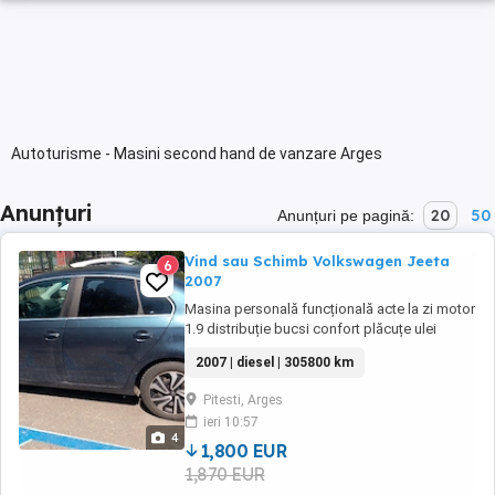
Autoturisme - Masini second hand de vanzare Arges
Anunțuri
20
50
Anunțuri pe pagină:
Vind sau Schimb Volkswagen Jeeta
6
2007
Masina personală funcțională acte la zi motor
1.9 distribuție bucsi confort plăcuțe ulei
schimbate recent doua rânduri de jante vară .
2007 | diesel | 305800 km
iarna fara schimburi
Pitesti, Arges
ieri 10:57
4
1,800 EUR
1,870 EUR