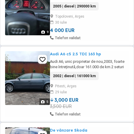
viteze manuala 6+1 motor diesel 20l 140 cai
2005 | diesel | 290000 km
Topoloveni, Arges
30 iulie
4 000 EUR
9
Telefon validat
Audi A6 c5 2.5 TDI 163 hp
Audi A6, unic proprietar de nou,2003, foarte
bine întreținută,doar 161.000 de km.2 seturi
de jante cu anvelope de vara și iarna
2002 | diesel | 161000 km
noi.Masina se prezintă exemplar din punct de
vedere mecanic și tehnic.
Pitesti, Arges
29 iulie
3,000 EUR
5
3,500 EUR
Telefon validat
De vânzare Skoda