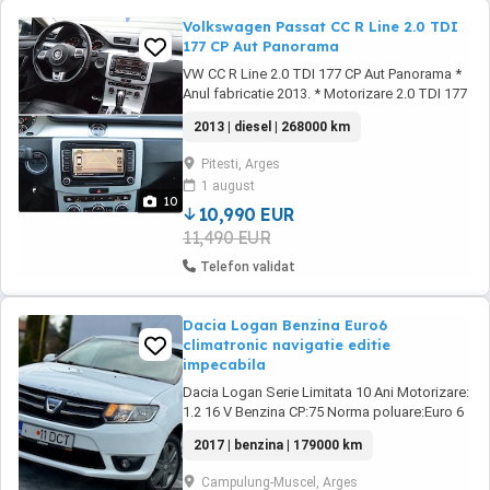
Volkswagen Passat CC R Line 2.0 TDI
177 CP Aut Panorama
VW CC R Line 2.0 TDI 177 CP Aut Panorama *
Anul fabricatie 2013. * Motorizare 2.0 TDI 177
CP * Norma de poluare EURO 5 * Cutie de
2013 | diesel | 268000 km
viteze automata DSG 6+1 * Rulaj 268.000 km
* 5 Locuri Ca si dotari se remarca prin: -
Pitesti, Arges
Pachet R Line interior exterior din fabrica -
1 august
Drive Assist - Parbriz incalzit - ...
10
10,990 EUR
11,490 EUR
Telefon validat
Dacia Logan Benzina Euro6
climatronic navigatie editie
impecabila
Dacia Logan Serie Limitata 10 Ani Motorizare:
1.2 16 V Benzina CP:75 Norma poluare:Euro 6
Km:171.000 An fabricație:11-2016
2017 | benzina | 179000 km
Culoare:Blanc Glacier ( Alb) Achizitionata de
noua din Romania Daperom Pitesti - unic
Campulung-Muscel, Arges