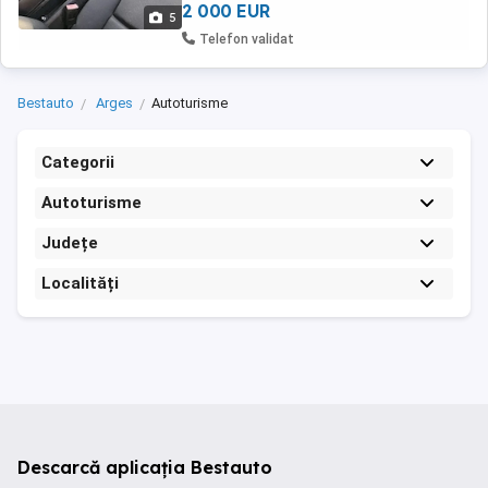
Combustibil ...
2 000 EUR
5
Telefon validat
Bestauto
Arges
Autoturisme
Categorii
Autoturisme
Județe
Localități
Descarcă aplicația Bestauto