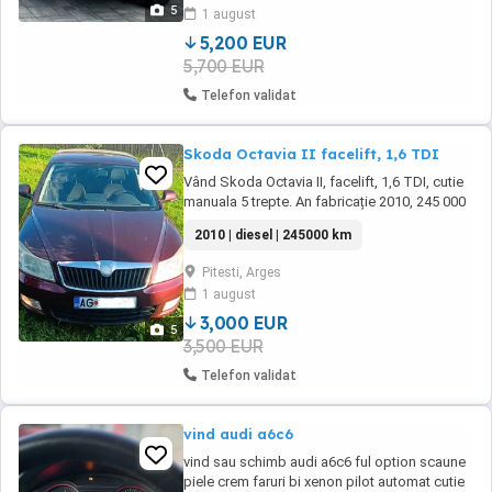
proprietar pe carte. Ideala pentru cei care
5
1 august
cauta un autoturism fiabil si economic,
datorita ...
5,200 EUR
5,700 EUR
Telefon validat
Skoda Octavia II facelift, 1,6 TDI
Vând Skoda Octavia II, facelift, 1,6 TDI, cutie
manuala 5 trepte. An fabricație 2010, 245 000
km. Baterie noua. Sunt al doilea proprietar, o
2010 | diesel | 245000 km
am din 2013. Jante de aliaj R15, anvelope
Nokian all season, dot 3823. Mașina
Pitesti, Arges
funcționează bine, mici defecte estetice. - Aer
1 august
conditionat cu reglare automata pe ...
3,000 EUR
5
3,500 EUR
Telefon validat
vind audi a6c6
vind sau schimb audi a6c6 ful option scaune
piele crem faruri bi xenon pilot automat cutie