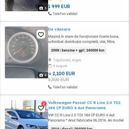
1 999 EUR
5
Telefon validat
De vânzare
Mașină în stare de funcționare foarte buna,
schimbat distribuție completă, ulei, filtre,
lichid frână, antigel, pompă apă la 232000 km.
2008 | benzina + gpl | 240000 km
Are instalație de gaz, consum 7,5-9% gaz, 6%
benzină. AC functional.
Topoloveni, Arges
4 august
2,100 EUR
8
5,300 EUR
Telefon validat
Volkswagen Passat CC R Line 2.0 TDI
2
184 CP EURO 6 Aut Panorama
VW CC R Line 2.0 TDI 184 CP EURO 6 Aut
Panorama * Anul fabricatie 06.2016. An model
2017 * Motorizare 2.0 TDI 184 CP * Norma de