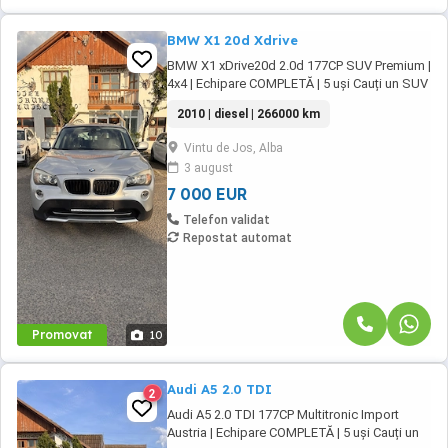
BMW X1 20d Xdrive
BMW X1 xDrive20d 2.0d 177CP SUV Premium |
4x4 | Echipare COMPLETĂ | 5 uși Cauți un SUV
premium, spațios și performant? Îți
2010 | diesel | 266000 km
prezentăm BMW X1 xDrive20d, motorizare
diesel de 2.0 litri (177CP), tracțiune integrală,
Vintu de Jos, Alba
cutie manuală, cu un consum mixt de doar 5.8
3 august
l 100km! Mașina este într-o stare foarte ...
7 000 EUR
Telefon validat
Repostat automat
Promovat
10
Audi A5 2.0 TDI
2
Audi A5 2.0 TDI 177CP Multitronic Import
Austria | Echipare COMPLETĂ | 5 uși Cauți un