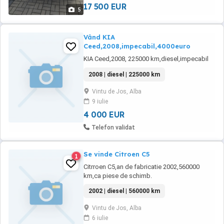
17 500 EUR
5
Vând KIA
Ceed,2008,impecabil,4000euro
KIA Ceed,2008, 225000 km,diesel,impecabil
2008 | diesel | 225000 km
Vintu de Jos, Alba
9 iulie
4 000 EUR
Telefon validat
Se vinde Citroen C5
1
Citrroen C5,an de fabricatie 2002,560000
km,ca piese de schimb.
2002 | diesel | 560000 km
Vintu de Jos, Alba
6 iulie