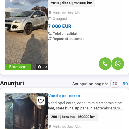
2013 | diesel | 251000 km
prezentăm Ford Kuga, motorizare diesel de
2.0 litri (140CP), tracțiune integrală, cutie
Vintu de Jos, Alba
manuală, consum mixt de doar 5.9 l 100km!
3 august
Mașina este într-o stare foarte bună, pregătită
...
7 000 EUR
Telefon validat
Repostat automat
Promovat
10
Anunțuri
20
50
Anunțuri pe pagină:
Vand opel corsa
Vand opel corsa, consum mic, transmisie pe
lant, stare buna, itp pana in septembrie 2026 .
Are si un set de roti de iarna.
2001 | benzina | 160000 km
Vintu de Jos, Alba