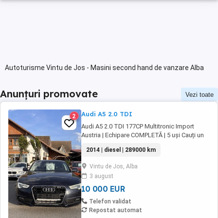
Autoturisme Vintu de Jos - Masini second hand de vanzare Alba
Anunțuri promovate
Vezi toate
Audi A5 2.0 TDI
2
Audi A5 2.0 TDI 177CP Multitronic Import
Austria | Echipare COMPLETĂ | 5 uși Cauți un
coupe premium, elegant și economic? Îți
2014 | diesel | 289000 km
prezentăm Audi A5, motorizare diesel de 2.0
litri (177CP), cutie automată Multitronic, cu un
Vintu de Jos, Alba
consum mixt de doar 4.8 l 100km! Mașina
3 august
este import Austria, într-o stare foarte ...
10 000 EUR
Telefon validat
Repostat automat