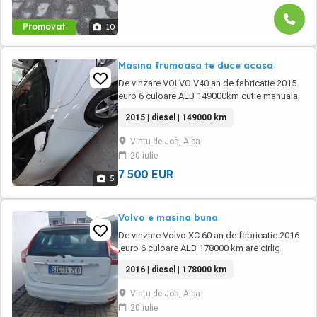
Promovat
10
Masina frumoasa te duce acasa
De vinzare VOLVO V40 an de fabricatie 2015
euro 6 culoare ALB 149000km cutie manuala,
DIESEL
2015 | diesel | 149000 km
Vintu de Jos, Alba
20 iulie
7 500 EUR
5
Volvo e masina buna
De vinzare Volvo XC 60 an de fabricatie 2016
,euro 6 culoare ALB 178000 km are cirlig
pentru remorca detasabil combustibil
2016 | diesel | 178000 km
MOTORINA cutie de viteza manual, interior
curat .....asteapta cumparatorul...
Vintu de Jos, Alba
20 iulie