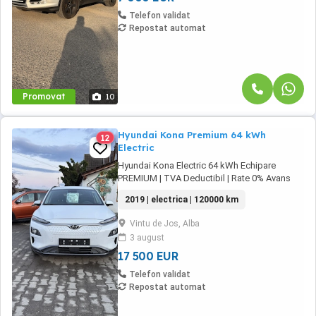
Telefon validat
Repostat automat
Promovat
10
Hyundai Kona Premium 64 kWh
12
Electric
Hyundai Kona Electric 64 kWh Echipare
PREMIUM | TVA Deductibil | Rate 0% Avans
Vrei să treci la mobilitatea electrică fără
2019 | electrica | 120000 km
compromisuri? Oferim spre vânzare un
Hyundai Kona Electric, varianta cu baterie de
Vintu de Jos, Alba
64 kWh, care oferă o autonomie generoasă și
3 august
performanțe excelente. Mașina se află într-o
stare ...
17 500 EUR
Telefon validat
Repostat automat