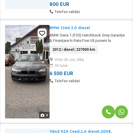
800 EUR
Telefon validat
BMW 116d 2.0 diesel
BMW Seria 1 (F20) Hatchback Grey Garanție
& Finanțare în Rate Fixe Vă punem la
dispoziție un model BMW Seria 1 elegant și
2012 | diesel | 227000 km
foarte bine întreținut, într-o nuanță deosebită
de gri șobolan (Grey Metallic). Este mașina
Vintu de Jos, Alba
ideală pentru cei care caută un raport perfect
30 iunie
între consum redus, manevrabilitate excelentă
...
6 500 EUR
Telefon validat
8
Vând KIA Ceed,1,6 diesel,2008,