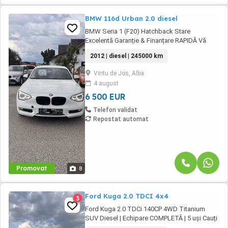
BMW 116d Urban 2.0 diesel
BMW Seria 1 (F20) Hatchback Stare
Excelentă Garanție & Finanțare RAPIDĂ Vă
prezentăm un exemplar deosebit de BMW
2012 | diesel | 245000 km
Seria 1, o mașină care îmbină perfect
dinamismul caracteristic mărcii cu utilitatea
Vintu de Jos, Alba
unui hatchback compact. Ideală atât pentru
4 august
oraș, cât și pentru drumurile lungi, mașina se
află într-o ...
6 500 EUR
Telefon validat
Repostat automat
Promovat
8
Ford Kuga 2.0 TDCI 4x4
3
Ford Kuga 2.0 TDCi 140CP 4WD Titanium
SUV Diesel | Echipare COMPLETĂ | 5 uși Cauți
un SUV spațios, sigur și bine echipat? Îți