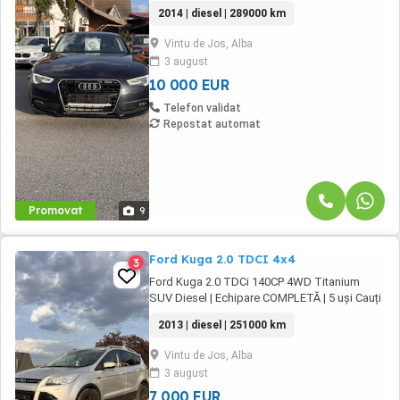
coupe premium, elegant și economic? Îți
2014 | diesel | 289000 km
prezentăm Audi A5, motorizare diesel de 2.0
litri (177CP), cutie automată Multitronic, cu un
Vintu de Jos, Alba
consum mixt de doar 4.8 l 100km! Mașina
3 august
este import Austria, într-o stare foarte ...
10 000 EUR
Telefon validat
Repostat automat
Promovat
9
Ford Kuga 2.0 TDCI 4x4
3
Ford Kuga 2.0 TDCi 140CP 4WD Titanium
SUV Diesel | Echipare COMPLETĂ | 5 uși Cauți
un SUV spațios, sigur și bine echipat? Îți
2013 | diesel | 251000 km
prezentăm Ford Kuga, motorizare diesel de
2.0 litri (140CP), tracțiune integrală, cutie
Vintu de Jos, Alba
manuală, consum mixt de doar 5.9 l 100km!
3 august
Mașina este într-o stare foarte bună, pregătită
...
7 000 EUR