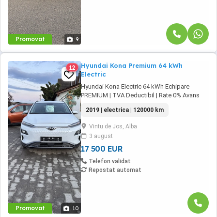
Promovat
9
Hyundai Kona Premium 64 kWh
12
Electric
Hyundai Kona Electric 64 kWh Echipare
PREMIUM | TVA Deductibil | Rate 0% Avans
Vrei să treci la mobilitatea electrică fără
2019 | electrica | 120000 km
compromisuri? Oferim spre vânzare un
Hyundai Kona Electric, varianta cu baterie de
Vintu de Jos, Alba
64 kWh, care oferă o autonomie generoasă și
3 august
performanțe excelente. Mașina se află într-o
stare ...
17 500 EUR
Telefon validat
Repostat automat
Promovat
10