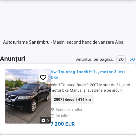
Autoturisme Santimbru - Masini second hand de vanzare Alba
Anunțuri
20
50
Anunțuri pe pagină:
Vw Touareg facelift 7L, motor 3 litri
bks
Vând Touareg facelift 2007 Motor de 3 L, cod
motor bks Manual și suspensie pe arcuri
Interior de piele neagra 414000 km
2007 | diesel | 414 km
Santimbru, Alba
26 iulie
5
7 200 EUR