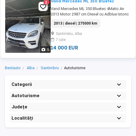
Vand Mercedes ML 350 Bluetec
2
Vand Mercedes ML 350 Bluetec 4Matic An
2013 Motor 2987 cm DIesel cu Adblue Istoric
din reprezentanta pret 14000 euro + TVA
2013 | diesel | 275000 km
Santimbru, Alba
7 iulie
14 000 EUR
5
Bestauto
Alba
Santimbru
Autoturisme
Categorii
Autoturisme
Județe
Localități