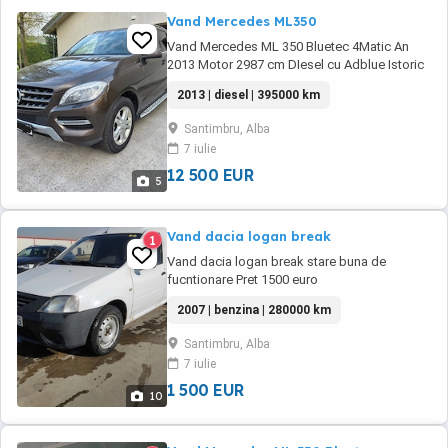
Vand Mercedes ML350
Vand Mercedes ML 350 Bluetec 4Matic An
2013 Motor 2987 cm DIesel cu Adblue Istoric
din reprezentanta pret 12500 euro + TVA
2013 | diesel | 395000 km
Santimbru, Alba
7 iulie
12 500 EUR
5
Vand dacia logan break
1
Vand dacia logan break stare buna de
fucntionare Pret 1500 euro
2007 | benzina | 280000 km
Santimbru, Alba
7 iulie
1 500 EUR
10