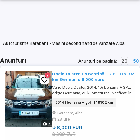
Autoturisme Barabant - Masini second hand de vanzare Alba
Anunțuri
20
50
Anunțuri pe pagină:
Dacia Duster 1.6 Benzină + GPL 118.102
7
km Germania 8.000 euro
Vând Dacia Duster, 2014, 1.6 benzină + GPL,
ediție Germania, cu kilometri reali verificați în
bord: 118.102 km. Mașina a circulat în
2014 | benzina + gpl | 118102 km
România doar aproximativ 2,5 ani, restul
timpului în Germania. Stare bună, întreținută.
Barabant, Alba
Motorizare: 1.6 pe benzină + GPL omologat
28 iulie
Normă poluare: Euro 5 Culoare: maro
5
Transmisie: ...
8,000 EUR
8,200 EUR