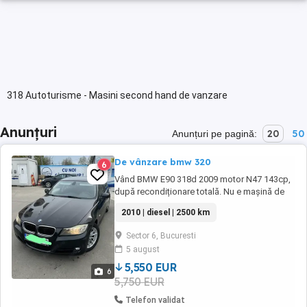
318 Autoturisme - Masini second hand de vanzare
Anunțuri
20
50
Anunțuri pe pagină:
De vânzare bmw 320
6
Vând BMW E90 318d 2009 motor N47 143cp,
după recondiționare totală. Nu e mașină de
vânzare rapidă, e mașină făcută pt omul care
2010 | diesel | 2500 km
vrea E90 fără bătăi de cap.
Sector 6, Bucuresti
5 august
5,550 EUR
6
5,750 EUR
Telefon validat