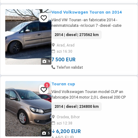
Vand Volkswagen Touran an 2014
Vând VW Touran -an fabricatie 2014 -
neinmatriculata -nr.locuri 7 -diesel -cutie
manuala, 6 viteze -euro 5 -masa maxima
2014 | diesel | 273562 km
autorizata 2240 kg -capacitatea cilindrica
1598 cm3 -putere 77 kw -km la bord 273562 -
Arad, Arad
senzori parcare fata spate -comenzi volan -
azi 16:30
clima -genti aluminiu -panoramic -au fost
schimbate ...
7 500 EUR
9
Telefon validat
Touran cup
1
Vând Volkswagen Touran model CUP an
fabricație 2014 motor 2,0 L diessel 200 CP
euro 5 KM 234800 AUTOMATA într-o stare
2014 | diesel | 234800 km
foarte bună ofer fiscal pe loc mai multe detalii
în privat sau la telefon
Oradea, Bihor
azi 12:38
6,200 EUR
5
6,650 EUR