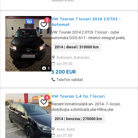
VW Touran 7 locuri 2014 2.0TDI -
3
Automat
VW Touran 2014 2.0TDI 7 locuri - cutie
automata DSG 6+1 - interior integral piele,
fără rupturi - oglinzi cu semnalizare, reglabile
2014 | diesel | 310000 km
electric - geamuri electrice - scaune față
încălzite - climatizare spate - AC funcțional -
Botosani, Botosani
cotieră față | spate - închidere centralizată pe
azi 09:30
cheie
5
5 200 EUR
Telefon validat
VW Touran 1,4 tsi 7 locuri
4
Recent înmatriculată:an- 2014- 7- locuri,
distribuția schimbată,ulei+filtre,ulei
cutie,directia,etc. km reali cu carte service
2014 | benzina | 270000 km
270000,navi,încălzire scaune,pilot
automat,senzori parcare fata spate, etc pt
Arad, Arad
detali la tel
azi 07:00