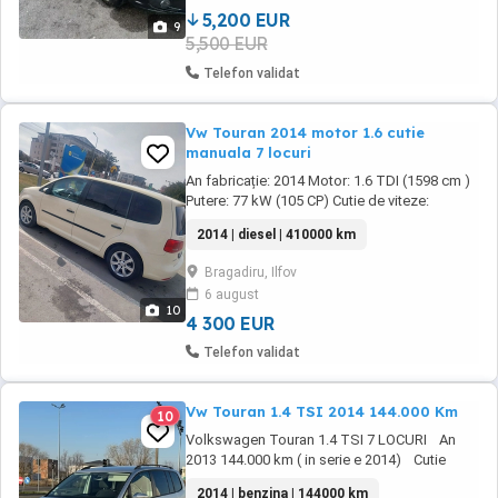
5,200 EUR
9
5,500 EUR
Telefon validat
Vw Touran 2014 motor 1.6 cutie
manuala 7 locuri
An fabricație: 2014 Motor: 1.6 TDI (1598 cm )
Putere: 77 kW (105 CP) Cutie de viteze:
Manuală Combustibil: Diesel 7 locuri Culoare:
2014 | diesel | 410000 km
Galben Bej Al doilea propietar ITP valabil
pana in 2027
Bragadiru, Ilfov
6 august
10
4 300 EUR
Telefon validat
Vw Touran 1.4 TSI 2014 144.000 Km
10
Volkswagen Touran 1.4 TSI 7 LOCURI An
2013 144.000 km ( in serie e 2014) Cutie
manuala Import Motor 1.4 benzină 140 CP
2014 | benzina | 144000 km