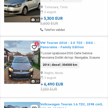
Consum mediu 6.8 l 100km 5 usi Minivan cu
7 Locuri Navigatie android Camera
Timisoara, Timis
marsarier Climatizare automata pe doua
6 august
zone Jante aliaj 16" anvelope iarna ...
5,300 EUR
10
5,600 EUR
Telefon validat
VW Touran 2014 - 2.0 TDI - DSG -
1
Panorama - Family Edition
7 Locuri spațioase DSG Carte Service
Panorama Dotări de top: Navigație, Scaune
încălzite, Dublu Climatronic Senzori parcare F
2014 | diesel | 304000 km
S, senzori de ploaie & Jante Aluminiu pachet
crom jante aliaj O mașină corectă pentru o
Reghin, Mures
familie activă. t e l
3 august
10
6,490 EUR
7,150 EUR
Volkswagen Touran 1.6 TDI, 1598 cm3,