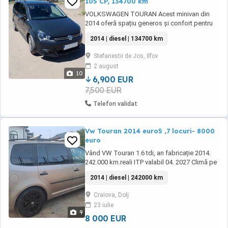
105 CP, 134700 km
VOLKSWAGEN TOURAN Acest minivan din
2014 oferă spațiu generos și confort pentru
întreaga familie. Modelul este bine întreținut și
2014 | diesel | 134700 km
echipat cu dotări de siguranță și confort, fiind
potrivit pentru drumuri lungi sau utilizare
Stefanestii de Jos, Ilfov
urbană. - Prima înmatriculare: 21.08.2014 -
2 august
Tara de origine: Romania - Al doilea ...
10
6,900 EUR
7,500 EUR
Telefon validat
Vw Touran 2014 euro5 ,7 locuri- 8000
euro
Vând VW Touran 1.6 tdi, an fabricație 2014.
242.000 km.reali ITP valabil 04. 2027 Climă pe
3 zone Scaune încălzite Oglinzi electrice cu
2014 | diesel | 242000 km
dezaburire 4 geamuri electrice Motorul este în
perfectă stare de funcționare Schimb
Craiova, Dolj
ulei,filtre, plăcuțe efectuat în 2025
23 iulie
Distribuție+pompă apă schimbate în 2024
9
Arcuri ...
8 000 EUR