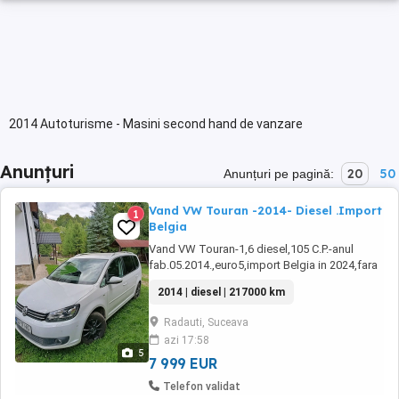
2014 Autoturisme - Masini second hand de vanzare
Anunțuri
20
50
Anunțuri pe pagină:
Vand VW Touran -2014- Diesel .Import
1
Belgia
Vand VW Touran-1,6 diesel,105 C.P.-anul
fab.05.2014.,euro5,import Belgia in 2024,fara
zgârieturi,accidente sau probleme
2014 | diesel | 217000 km
tehnice.VW TOURAN AN 2014-7 locuri V.I.N.-pt
verificare-la cerere 1.6 DIESEL 105 CP EURO 5
Radauti, Suceava
Cutie de viteze manuala KM 217000-CARTE
azi 17:58
SERVICE NAVIGAȚIE MARE ÎNCĂLZIRE
5
SCAUNE SENZORI ...
7 999 EUR
Telefon validat