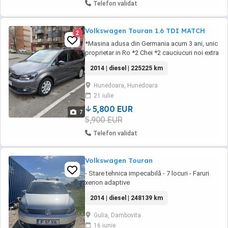
Telefon validat
Volkswagen Touran 1.6 TDI MATCH
2
*Masina adusa din Germania acum 3 ani, unic
proprietar in Ro *2 Chei *2 cauciucuri noi extra
Hankook All Season *Serie sasiu:
2014 | diesel | 225225 km
WVGZZZ1TZDW107412 *Masina este intr-o
stare buna atat tehnic cat si estetic! *Toate
Hunedoara, Hunedoara
reviziile facute la timp! Dotari: - Echipare
21 iulie
MATCH - 5 Locuri - Sistem de curatare ...
5,800 EUR
7
5,900 EUR
Telefon validat
Volkswagen Touran
- Stare tehnica impecabilă - 7 locuri - Faruri
xenon adaptive
2014 | diesel | 248139 km
Gulia, Dambovita
16 iunie