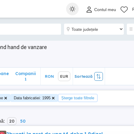
ane
Companii
RON
EUR
Sortează
Contul meu
1
ond hand de vanzare
oane
Companii
RON
EUR
Sortează
1
me
Data fabricatiei: 1995
Șterge toate filtrele
nă:
20
50