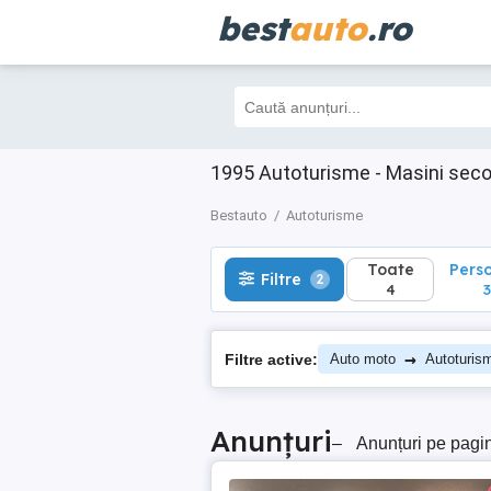
best
auto
.ro
Toate
Perso
Filtre
2
4
3
1995 Autoturisme - Masini sec
Bestauto
Autoturisme
Toate
Pers
Filtre
2
4
3
→
Filtre active:
Auto moto
Autoturis
Anunțuri
–
Anunțuri pe pagi