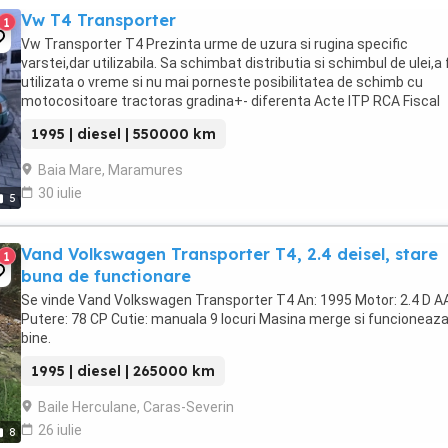
Vw T4 Transporter
1
Vw Transporter T4 Prezinta urme de uzura si rugina specific
varstei,dar utilizabila. Sa schimbat distributia si schimbul de ulei,a
utilizata o vreme si nu mai porneste posibilitatea de schimb cu
motocositoare tractoras gradina+- diferenta Acte ITP RCA Fiscal
1995 | diesel | 550000 km
Baia Mare, Maramures
30 iulie
5
Vand Volkswagen Transporter T4, 2.4 deisel, stare
1
buna de functionare
Se vinde Vand Volkswagen Transporter T4 An: 1995 Motor: 2.4 D A
Putere: 78 CP Cutie: manuala 9 locuri Masina merge si funcioneaz
bine.
1995 | diesel | 265000 km
Baile Herculane, Caras-Severin
26 iulie
8