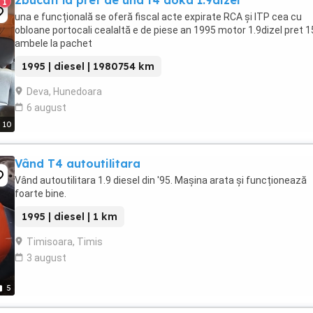
2bucati la pret de una t4 doka 1.9dizel
1
una e funcțională se oferă fiscal acte expirate RCA și ITP cea cu
obloane portocali cealaltă e de piese an 1995 motor 1.9dizel pret 
ambele la pachet
1995 | diesel | 1980754 km
Deva, Hunedoara
6 august
10
Vând T4 autoutilitara
Vând autoutilitara 1.9 diesel din '95. Mașina arata și funcționează
foarte bine.
1995 | diesel | 1 km
Timisoara, Timis
3 august
5