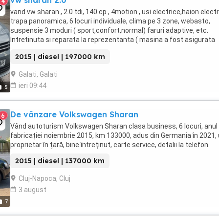
vw sharan 2.0
4
vand vw sharan , 2.0 tdi, 140 cp , 4motion , usi electrice,haion electr
trapa panoramica, 6 locuri individuale, clima pe 3 zone, webasto,
suspensie 3 moduri ( sport,confort,normal) faruri adaptive, etc.
Intretinuta si reparata la reprezentanta ( masina a fost asigurata
casco in permanenta)
2015 | diesel | 197000 km
Galati, Galati
ieri 09:44
5
De vânzare Volkswagen Sharan
6
Vând autoturism Volkswagen Sharan clasa business, 6 locuri, anul
fabricației noiembrie 2015, km 133000, adus din Germania în 2021, 
proprietar în țară, bine întreținut, carte service, detalii la telefon.
2015 | diesel | 137000 km
Cluj-Napoca, Cluj
3 august
7