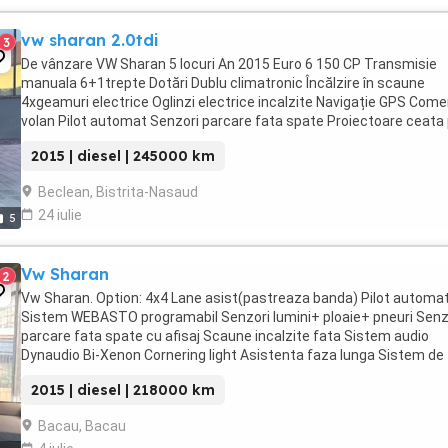
vw sharan 2.0tdi
3
De vânzare VW Sharan 5 locuri An 2015 Euro 6 150 CP Transmisie
manuala 6+1trepte Dotări Dublu climatronic Încălzire în scaune
4xgeamuri electrice Oglinzi electrice incalzite Navigație GPS Come
volan Pilot automat Senzori parcare fata spate Proiectoare ceata 
Masina merge si arata bine Nu ...
2015 | diesel | 245000 km
Beclean, Bistrita-Nasaud
24 iulie
5
Vw Sharan
2
Vw Sharan. Option: 4x4 Lane asist(pastreaza banda) Pilot automa
Sistem WEBASTO programabil Senzori lumini+ ploaie+ pneuri Senz
parcare fata spate cu afisaj Scaune incalzite fata Sistem audio
Dynaudio Bi-Xenon Cornering light Asistenta faza lunga Sistem de
navigatie Rns 510 Climatronic fata Climatronic ...
2015 | diesel | 218000 km
Bacau, Bacau