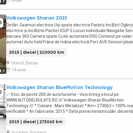
4 iulie
8
Volkswagen Sharan 2015
Dotări: Geamuri electrice Uși spate electrice Parbriz încălzit Oglinz
electrice și încălzite Pachet ICUP 5 Locuri individuale Navigatie Sen
parcare 360 Camera spate Cutie automata DSG Comenzi pe volan 
automat Auto hold Frâna de mâna electrică Port AUX Senzori ploai
Start ...
2015 | diesel | 210000 km
Onesti, Bacau
14 iunie
5
Volkswagen Sharan BlueMotion Technology
✅ Stoc de peste 200 de autoturisme - Vezi întreg stocul pe
WWW.AUTODELRULATE.RO /// Volkswagen Sharan BlueMotion
Technology /// * Culoare : Maro Metalizat * Km= 273063 > 100% real
verificabili * An fabricatie: 2015 * Data primei înmatriculări: decemb
2015 * Putere motor: 150 CP * ...
2015 | diesel | 273063 km
Suceava, Suceava