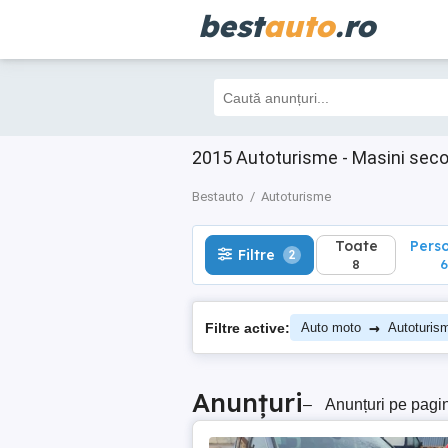
best
auto
.ro
Toate
Perso
Filtre
2
8
6
2015 Autoturisme - Masini sec
Bestauto
Autoturisme
Toate
Pers
Filtre
2
8
6
→
Filtre active:
Auto moto
Autoturis
Anunțuri
–
Anunțuri pe pagi