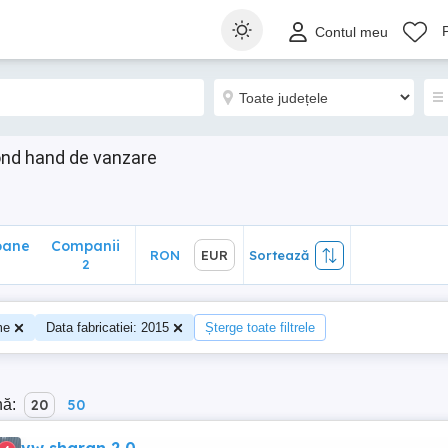
ane
Companii
RON
EUR
Sortează
Contul meu
2
ond hand de vanzare
oane
Companii
RON
EUR
Sortează
2
me
Data fabricatiei: 2015
Șterge toate filtrele
nă:
20
50