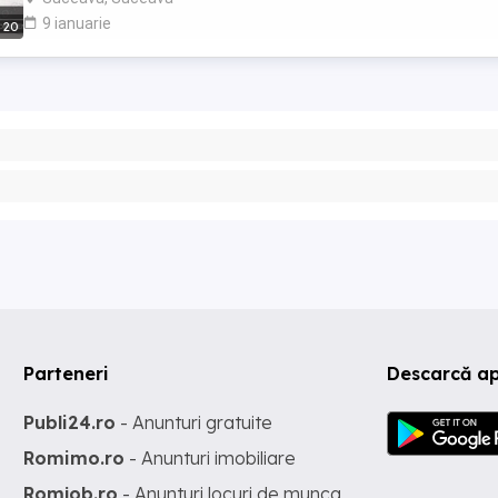
9 ianuarie
20
Parteneri
Descarcă ap
Publi24.ro
- Anunturi gratuite
Romimo.ro
- Anunturi imobiliare
Romjob.ro
- Anunturi locuri de munca