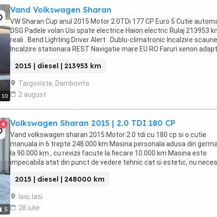
Vand Volkswagen Sharan
VW Sharan Cup anul 2015 Motor 2.0TDi 177 CP Euro 5 Cutie autom
DSG Padele volan Usi spate electrice Haion electric Rulaj 213953 
reali . Bend Lighting Driver Alert . Dublu-climatronic Incalzire scaun
Incalzire stationara REST Navigatie mare EU RO Faruri xenon adapt
Lumi de zi LED daylight Geamuri ...
2015 | diesel | 213953 km
Targoviste, Dambovita
2 august
10
Volkswagen Sharan 2015 | 2.0 TDI 180 CP
4
Vand volkswagen sharan 2015 Motor 2.0 tdi cu 180 cp si o cutie
manuala in 6 trepte 248.000 km Masina personala adusa din germ
la 90.000 km , cu revizii facute la fiecare 10.000 km Masina este
impecabila atat din punct de vedere tehnic cat si estetic, nu neces
nici o investitie in urmatorii 50-80.000 ...
2015 | diesel | 248000 km
Iasi, Iasi
28 iulie
5