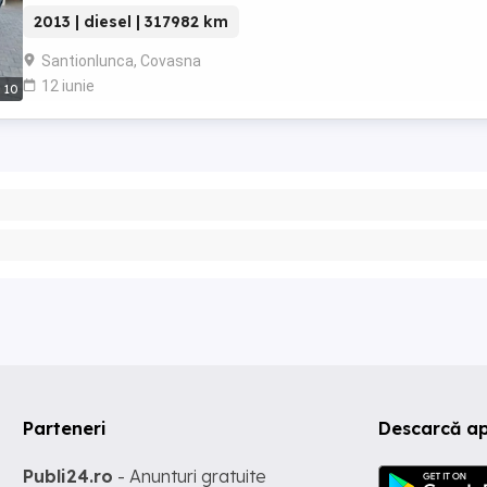
piele,LED,tempomat,navigatie mare,AutoHold,Bluetooth,scaune ...
2013 | diesel | 317982 km
Santionlunca, Covasna
12 iunie
10
Parteneri
Descarcă ap
Publi24.ro
- Anunturi gratuite