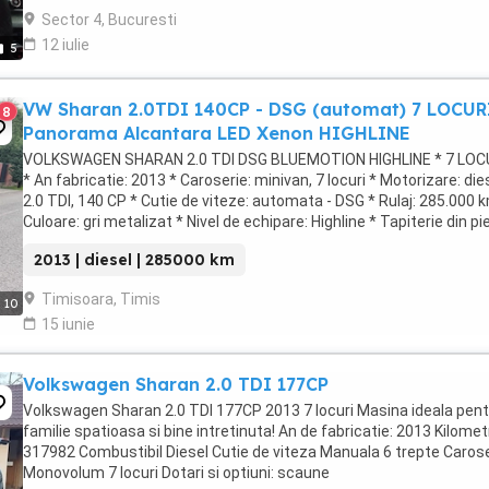
Sector 4, Bucuresti
12 iulie
5
VW Sharan 2.0TDI 140CP - DSG (automat) 7 LOCUR
8
Panorama Alcantara LED Xenon HIGHLINE
VOLKSWAGEN SHARAN 2.0 TDI DSG BLUEMOTION HIGHLINE * 7 LOCU
* An fabricatie: 2013 * Caroserie: minivan, 7 locuri * Motorizare: dies
2.0 TDI, 140 CP * Cutie de viteze: automata - DSG * Rulaj: 285.000 
Culoare: gri metalizat * Nivel de echipare: Highline * Tapiterie din pi
cu Alcantara * ...
2013 | diesel | 285000 km
Timisoara, Timis
10
15 iunie
Volkswagen Sharan 2.0 TDI 177CP
Volkswagen Sharan 2.0 TDI 177CP 2013 7 locuri Masina ideala pent
familie spatioasa si bine intretinuta! An de fabricatie: 2013 Kilometr
317982 Combustibil Diesel Cutie de viteza Manuala 6 trepte Caros
Monovolum 7 locuri Dotari si optiuni: scaune