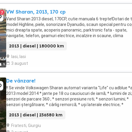
VW Sharan, 2013, 170 cp
7
Vand Sharan 2013 diesel, 170CP, cutie manuala 6 trepte!Dotari de t
model Highline, piele, sonorizare Dyanudio, scaun special pentru co
mici dreapta spate, acoperis panoramic, parktronic fata - spate,
navigatie, telefon, geamuri electrice, incalzire in scaune, clima
etc...Totul functioneaza impecabil...precizez ...
2013 | diesel | 180000 km
Iasi, Iasi
3 august
9
De vânzare!
!! Se vinde Volkswagen Sharan automat varianta "Life" cu adblue *
2013 model 2014 * jante pe 18 cu cauciucuri de iarnă; * lumini de zi;
senzori de parcare 360 ; * senzori presiune roti; * senzori lumini; *
senzori ștergătoare; * cârlig remorcă; * uși laterale electrice; *
deschidere uși laterale ...
2013 | diesel | 236580 km
Fratesti, Giurgiu