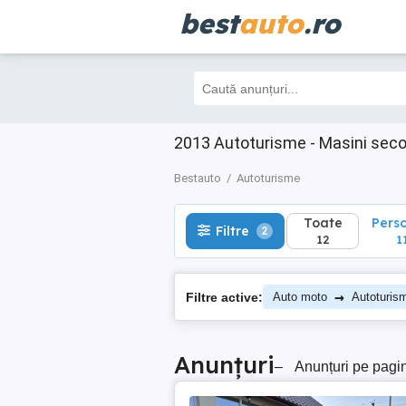
best
auto
.ro
Toate
Perso
Filtre
2
12
11
2013 Autoturisme - Masini sec
Bestauto
Autoturisme
Toate
Pers
Filtre
2
12
1
→
Filtre active:
Auto moto
Autoturis
Anunțuri
–
Anunțuri pe pagi