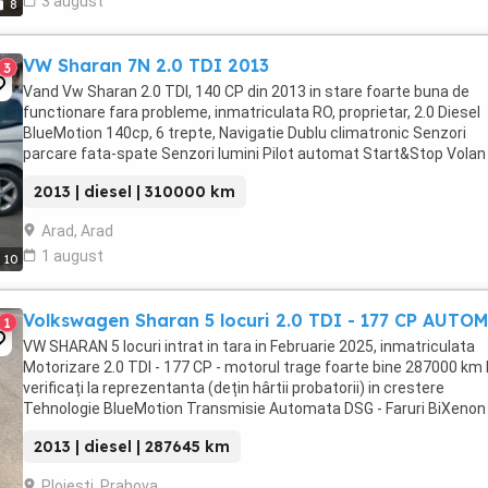
3 august
8
VW Sharan 7N 2.0 TDI 2013
3
Vand Vw Sharan 2.0 TDI, 140 CP din 2013 in stare foarte buna de
functionare fara probleme, inmatriculata RO, proprietar, 2.0 Diesel
BlueMotion 140cp, 6 trepte, Navigatie Dublu climatronic Senzori
parcare fata-spate Senzori lumini Pilot automat Start&Stop Volan
piele multifunctional Bluetooth Oglinzi ...
2013 | diesel | 310000 km
Arad, Arad
1 august
10
Volkswagen Sharan 5 locuri 2.0 TDI - 177 CP AUTO
1
VW SHARAN 5 locuri intrat in tara in Februarie 2025, inmatriculata
Motorizare 2.0 TDI - 177 CP - motorul trage foarte bine 287000 km 
verificați la reprezentanta (dețin hârtii probatorii) in crestere
Tehnologie BlueMotion Transmisie Automata DSG - Faruri BiXenon
Matrix - Lumini de zi led - ...
2013 | diesel | 287645 km
Ploiesti, Prahova