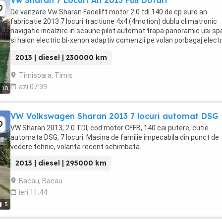
Vw Sharan 7 Locuri An 2013 Full Dotari
De vanzare Vw Sharan Facelift motor 2.0 tdi 140 de cp euro an
fabricatie 2013 7 locuri tractiune 4x4 (4motion) dublu climatronic
navigatie incalzire in scaune pilot automat trapa panoramic usi sp
si haion electric bi-xenon adaptiv comenzii pe volan porbagaj elect
2 chei computerd ...
2013 | diesel | 230000 km
Timisoara, Timis
azi 07:39
10
VW Volkswagen Sharan 2013 7 locuri automat DSG
VW Sharan 2013, 2.0 TDI, cod motor CFFB, 140 cai putere, cutie
automata DSG, 7 locuri. Masina de familie impecabila din punct de
vedere tehnic, volanta recent schimbata.
2013 | diesel | 295000 km
Bacau, Bacau
ieri 11:44
5