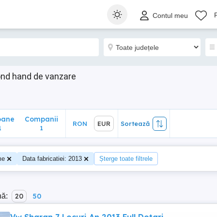
ane
Companii
RON
EUR
Sortează
Contul meu
1
ond hand de vanzare
oane
Companii
RON
EUR
Sortează
1
1
me
Data fabricatiei: 2013
Șterge toate filtrele
nă:
20
50