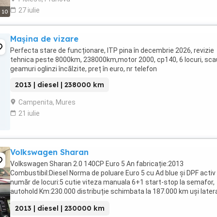
27 iulie
10
Mașina de vizare
Perfecta stare de funcționare, ITP pina în decembrie 2026, revizie
tehnica peste 8000km, 238000km,motor 2000, cp140, 6 locuri, sc
geamuri oglinzi încălzite, preț în euro, nr telefon
2013 | diesel | 238000 km
Campenita, Mures
21 iulie
Volkswagen Sharan
Volkswagen Sharan 2.0 140CP Euro 5 An fabricație:2013
Combustibil:Diesel Norma de poluare Euro 5 cu Ad blue și DPF activ
număr de locuri:5 cutie viteza manuala 6+1 start-stop la semafor,
autohold Km:230.000 distribuție schimbata la 187.000 km uși latera
portbagaj electrice geamuri fata-spate ...
2013 | diesel | 230000 km