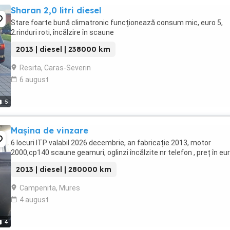
Sharan 2,0 litri diesel
Stare foarte bună climatronic funcționează consum mic, euro 5,
2.rinduri roti, încălzire în scaune
2013 | diesel | 238000 km
Resita, Caras-Severin
6 august
5
Mașina de vinzare
6 locuri ITP valabil 2026 decembrie, an fabricație 2013, motor
2000,cp140 scaune geamuri, oglinzi încălzite nr telefon , preț în eu
2013 | diesel | 280000 km
Campenita, Mures
4 august
4