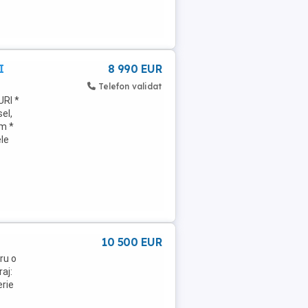
I
8 990 EUR
Telefon validat
RI *
el,
km *
ele
10 500 EUR
ru o
aj:
erie