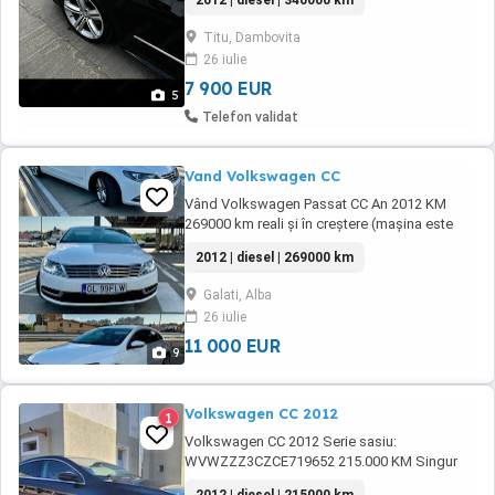
2012 | diesel | 340000 km
Rns 510 Distronic (frânare si accelerare) Priza
220v Trapa Perdeluta electrica Bixenon
Titu, Dambovita
adaptiv(AFS) Cornering Jante 18 ,anvelope
26 iulie
vara iarna Parbriz heliomat ...
7 900 EUR
5
Telefon validat
Vand Volkswagen CC
Vând Volkswagen Passat CC An 2012 KM
269000 km reali și în creștere (mașina este
utilizată) Motor: 2.0 TDI, 170 CP Cutie de
2012 | diesel | 269000 km
viteze: Automata DSG si padele pe volan
Faruri bixenox adaptive cu lumini de zi LED
Galati, Alba
Stop-uri LED Faza lungă adaptiva Lane assist
26 iulie
Sign assist Front assist Bend lights
Ambientale ...
11 000 EUR
9
Volkswagen CC 2012
1
Volkswagen CC 2012 Serie sasiu:
WVWZZZ3CZCE719652 215.000 KM Singur
proprietar in tara,adusa personal din