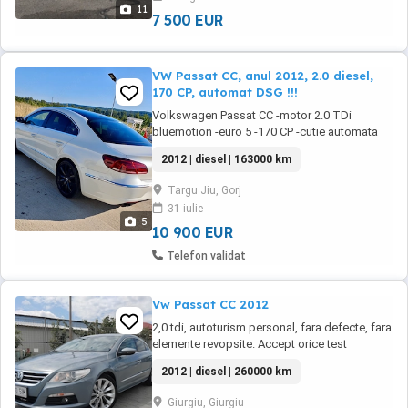
schimb ulei + filtre in fiecare an si de ...
11
7 500 EUR
VW Passat CC, anul 2012, 2.0 diesel,
170 CP, automat DSG !!!
Volkswagen Passat CC -motor 2.0 TDi
bluemotion -euro 5 -170 CP -cutie automata
DSG -DPF Activ -163000 km ( in creștere ) -2
2012 | diesel | 163000 km
chei -DISTRONIC - -sing assist -side assist -
lane assist -front assist( păstrează distanta si
Targu Jiu, Gorj
frânează singura) Dotări: -interior parțial piele
31 iulie
-scaune încălzite -suspensie ...
5
10 900 EUR
Telefon validat
Vw Passat CC 2012
2,0 tdi, autoturism personal, fara defecte, fara
elemente revopsite. Accept orice test
autorizat. Se vinde cu perfectarea actelor si
2012 | diesel | 260000 km
rezervarea numerelor.
Giurgiu, Giurgiu