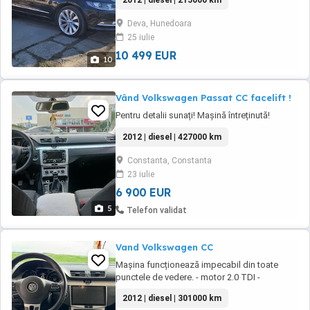
2012 | diesel | 215000 km
Germania in 2016. Motor CFFB 140 cai de
fabrica,softata la 180 cai si 384 Nm la TCM
Deva, Hunedoara
Tuning in 2017(Foto cu fisa dyno). DPF activ,
25 iulie
tobe curate. Computer bord 3d cu display
color. Pilot automat. Bixenon ...
10 499 EUR
10
Vând Volkswagen Passat CC facelift !
Pentru detalii sunați! Mașină întreținută!
2012 | diesel | 427000 km
Constanta, Constanta
23 iulie
6 900 EUR
5
Telefon validat
Vand Volkswagen CC
Mașina funcționează impecabil din toate
punctele de vedere. - motor 2.0 TDI -
kilometri: 300.000 - cutie automată , tractiune
2012 | diesel | 301000 km
fata - norma de poluare Euro 5 Dotari: -