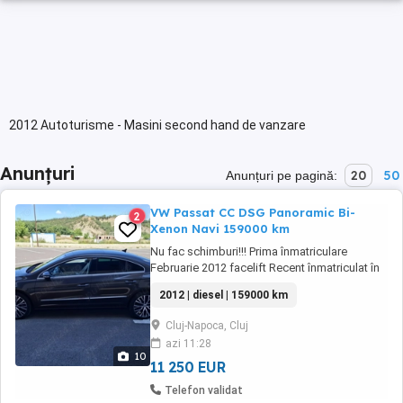
2012 Autoturisme - Masini second hand de vanzare
Anunțuri
20
50
Anunțuri pe pagină:
VW Passat CC DSG Panoramic Bi-
2
Xenon Navi 159000 km
Nu fac schimburi!!! Prima înmatriculare
Februarie 2012 facelift Recent înmatriculat în
Romania Motor 1968 cm3 Diesel 140 CP
2012 | diesel | 159000 km
Distribuţia schimbată la113000 km Cutie
viteză automată DSG Navigaţie mare color
Cluj-Napoca, Cluj
Pilot automat Computer bord
azi 11:28
Dubluclimatronic Trapă panoramică Sign
10
assist (citeşte semnele ...
11 250 EUR
Telefon validat