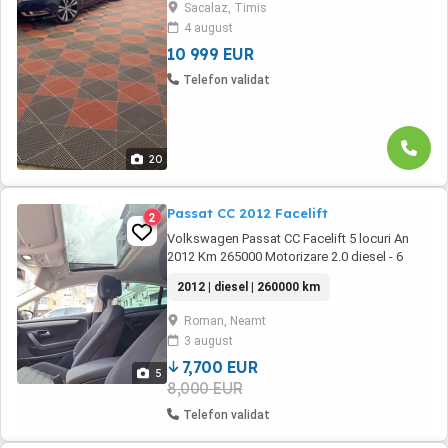
Sacalaz, Timis
Motorizare 1968 ( 2.0 TDI ) Diesel | ...
4 august
10 999 EUR
Telefon validat
20
Passat CC 2012 Facelift
2
Volkswagen Passat CC Facelift 5 locuri An
2012 Km 265000 Motorizare 2.0 diesel - 6
trepte Jante aliaj originale Vw 18 Cutie de
2012 | diesel | 260000 km
viteza manuala Navigație mare color 3D
START-STOP Portbagaj electric Perdeluta
Roman, Neamt
electrica pe lunetă Autohold Scaun șofer
3 august
electric cu masaj și ventilație Scaun pasager
cu ventilație Panorama Dublu ...
7,700 EUR
5
8,000 EUR
Telefon validat