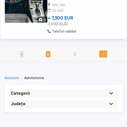
interior piele neagra si alcantara - lumini
Iasi, Iasi
ambientale - comenzi pe volan; - cruise
23 iulie
control; - camera de bord; - torpedou
refrigerat; - ...
7,300 EUR
5
7,490 EUR
Telefon validat
›
‹
1
2
Bestauto
Autoturisme
Categorii
Județe