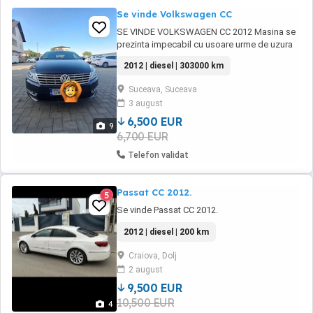
Se vinde Volkswagen CC
SE VINDE VOLKSWAGEN CC 2012 Masina se
prezinta impecabil cu usoare urme de uzura
la interior. Dotari: Dublu climatronic, Auto
2012 | diesel | 303000 km
Hold, Start Stop, 2 chTracțiuneei, Leduri față
spate, Frână de mână electrică, Senzori
Suceava, Suceava
parcare față spate , Bixenon adaptiv după
3 august
curbe, Pilot automat, Comenzi volan, Alarmă,
...
6,500 EUR
9
6,700 EUR
Telefon validat
Passat CC 2012.
5
Se vinde Passat CC 2012.
2012 | diesel | 200 km
Craiova, Dolj
2 august
9,500 EUR
10,500 EUR
4