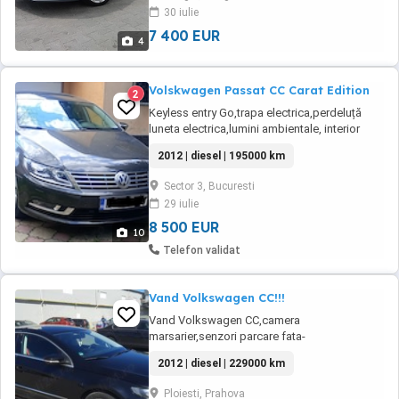
30 iulie
7 400 EUR
4
Volskwagen Passat CC Carat Edition
2
Keyless entry Go,trapa electrica,perdeluță
luneta electrica,lumini ambientale, interior
piele bi color ,senzor portbagaj(deschidere
2012 | diesel | 195000 km
cu piciorul),faruri BI xenon,lumini de zi
led,cornering,becuri noi,asistenta faza
Sector 3, Bucuresti
lunga,scaune electrice încălzite cu suport
29 iulie
lombar,scaun șofer cu memorii,padele
volan,full ...
8 500 EUR
10
Telefon validat
Vand Volkswagen CC!!!
Vand Volkswagen CC,camera
marsarier,senzori parcare fata-
spate,navigatie,faruri adaptive ,xenon,lumini
2012 | diesel | 229000 km
zi-led,navigatie,oglinzi electrice incalzite si
rabatabile,caucicuri noi Dunlop-dot
Ploiesti, Prahova