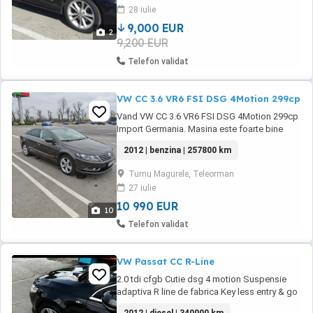
052024,jenti originale Volkswagen-
28 iulie
r17+cauciucuri iarna ,geamuri negre
spate+luneta,cutie hidramata 6+1trepte,full ...
9,000 EUR
2
9,200 EUR
Telefon validat
VW CC 3.6 VR6 FSI DSG 4Motion 299cp
Vand VW CC 3.6 VR6 FSI DSG 4Motion 299cp
Import Germania. Masina este foarte bine
întreținută si se prezintă in stare foarte bună
2012 | benzina | 257800 km
atat estetic cat si tehnic, mecanic, fara nicio
eroare in bord sau VCDS. Se remarcă prin
Turnu Magurele, Teleorman
motorul in 6 cilindri foarte fiabil, fara turbină si
27 iulie
care dezvoltă 299cp. Totul funcționează ...
10 990 EUR
10
Telefon validat
VW Passat CC R-Line
2.0 tdi cfgb Cutie dsg 4 motion Suspensie
adaptiva R line de fabrica Key less entry & go
Memorii scaune ,electrice încălzite și ventilate