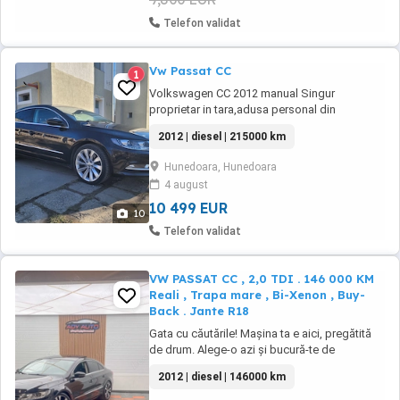
Telefon validat
Vw Passat CC
1
Volkswagen CC 2012 manual Singur
proprietar in tara,adusa personal din
Germania in 2016. Motor CFFB 140 cai de
2012 | diesel | 215000 km
fabrica,softata la 180 cai si 384 Nm la TCM
Tuning in 2017(Foto cu fisa dyno). DPF activ,
Hunedoara, Hunedoara
tobe curate. Computer bord 3d cu display
4 august
color. Pilot automat. Bixenon cu functie
cornering si ...
10 499 EUR
10
Telefon validat
VW PASSAT CC , 2,0 TDI . 146 000 KM
Reali , Trapa mare , Bi-Xenon , Buy-
Back . Jante R18
Gata cu căutările! Mașina ta e aici, pregătită
de drum. Alege-o azi și bucură-te de
experiența la volan! Rate Fixe in lei Luna VW
2012 | diesel | 146000 km
PASSAT CC . 2,0 TDI , An 2012 . km 146 569
km reali . Vanzare in regim de consignatie .