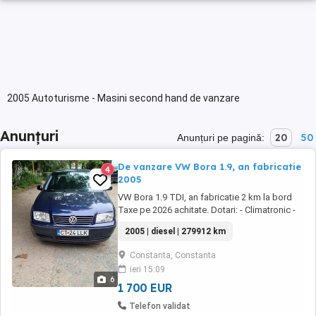
2005 Autoturisme - Masini second hand de vanzare
Anunțuri
20
50
Anunțuri pe pagină:
De vanzare VW Bora 1.9, an fabricatie
4
2005
VW Bora 1.9 TDI, an fabricatie 2 km la bord
Taxe pe 2026 achitate. Dotari: - Climatronic -
Geamuri electrice - Oglinzi electrice -
2005 | diesel | 279912 km
Inchidere centralizata - Anvelope de vara Pret:
1.700 euro (usor negociabil) Detalii la tel.
Constanta, Constanta
Constanta
ieri 15:09
6
1 700 EUR
Telefon validat