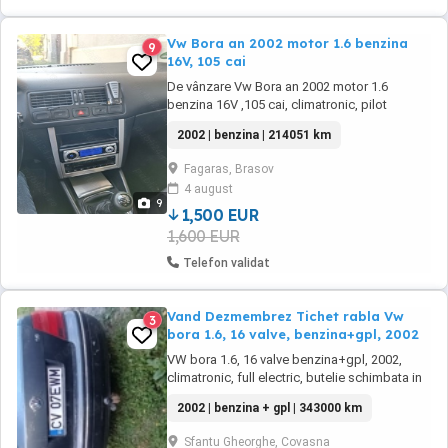
Vw Bora an 2002 motor 1.6 benzina
9
16V, 105 cai
De vânzare Vw Bora an 2002 motor 1.6
benzina 16V ,105 cai, climatronic, pilot
automat, echipat cu jante aliaj cauciucuri vară
2002 | benzina | 214051 km
(cele din poze, un sezon folosite) + un set de
jante de tabla cu cauciucuri de iarnă și
Fagaras, Brasov
capace roti ( un sezon folosite), inmatriculat,
4 august
mai multe detalii la telefon .
9
1,500 EUR
1,600 EUR
Telefon validat
Vand Dezmembrez Tichet rabla Vw
3
bora 1.6, 16 valve, benzina+gpl, 2002
VW bora 1.6, 16 valve benzina+gpl, 2002,
climatronic, full electric, butelie schimbata in
2024, carlig remorcare, 2 chei, inchidere
2002 | benzina + gpl | 343000 km
centralizata, acte la zi, ofer fiscal. Masina este
functionala, dar cu probleme la motor
Sfantu Gheorghe, Covasna