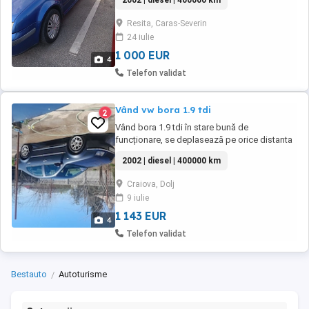
2002 | diesel | 400000 km
Resita, Caras-Severin
24 iulie
1 000 EUR
4
Telefon validat
Vând vw bora 1.9 tdi
2
Vând bora 1.9 tdi în stare bună de
funcționare, se deplasează pe orice distanta
,fără rugina .Mai multe detalii la Se poate
2002 | diesel | 400000 km
vedea în Craiova sau Corabia Olt
Craiova, Dolj
9 iulie
1 143 EUR
4
Telefon validat
Bestauto
Autoturisme