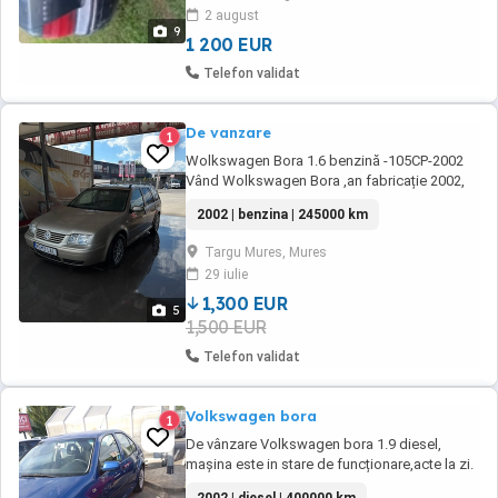
(probabil garnitura de chiuloasa). Mai multe
2 august
detalii: . Pret 1200 eur. negoci ...
9
1 200 EUR
Telefon validat
De vanzare
1
Wolkswagen Bora 1.6 benzină -105CP-2002
Vând Wolkswagen Bora ,an fabricație 2002,
motor 1.6 benzină ,105 CP 245.000 km reali
2002 | benzina | 245000 km
Dotări: Climatronic Trapă 4 geamuri electrice
Cârlig remorcare Închidere centralizată etc.
Targu Mures, Mures
Mașina este în stare bună de funcționare ,
29 iulie
întreținută și folosită zilnic! An:2002 Motor:1.6
...
1,300 EUR
5
1,500 EUR
Telefon validat
Volkswagen bora
1
De vânzare Volkswagen bora 1.9 diesel,
mașina este in stare de funcționare,acte la zi.
Se vinde doar cu transcriere.