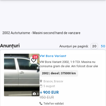
2002 Autoturisme - Masini second hand de vanzare
Anunțuri
20
50
Anunțuri pe pagină:
VW Bora Variant
14
VW Bora Variant 2002, 1.9 TDI. Masina nu
consuma gram de ulei. Am folosit doar ulei
Castrol Edge pt PD. Accept orice verificare.
2002 | diesel | 375000 km
ITP valabil. Toate interventiile facute sunt
operate in manual de service. Parbriz nou, cel
Brasov, Brasov
vechi a fost crapat si pt a trece ITP-ul, am fost
5 august
nevoit sa-l inlocuiesc. Geamuri ...
900 EUR
3
950 EUR
Telefon validat