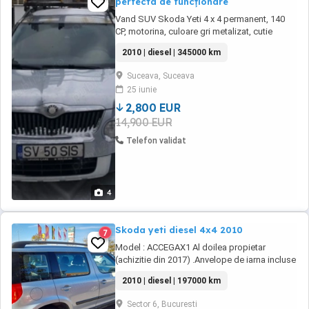
perfecta de funcționare
Vand SUV Skoda Yeti 4 x 4 permanent, 140
CP, motorina, culoare gri metalizat, cutie
manuala cu 6 viteze + 1 R, faruri xenon
2010 | diesel | 345000 km
adaptive, oglinzi electrice, in stare perfecta
de functionare, unic proprietar, carte tehnica
Suceava, Suceava
la zi, reparatii doar in service autorizat. Bonus:
25 iunie
4 roți jante aliaj de rezerva.
2,800 EUR
14,900 EUR
Telefon validat
4
Skoda yeti diesel 4x4 2010
7
Model : ACCEGAX1 Al doilea propietar
(achizitie din 2017) .Anvelope de iarna incluse
2010 | diesel | 197000 km
Sector 6, Bucuresti