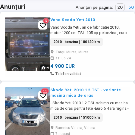
Anunțuri
20
50
Anunțuri pe pagină:
Vand Scoda Yeti 2010
3
Vand Scoda Yeti , an de fabricatie 2010 ,
motor 1200 cm TSI , 105 cp pe bezina , euro
5, cu 6 viteze plus marsalier cu geamuri
2010 | benzina | 180120 km
electrice , I.T.P. valabil 15. 07. 2027, are clima
si e dublu climatronic , cu senzori de parcare,
Targu Mures, Mures
in stare foarte buna si toate actele in regula
azi 06:24
.Proprietar..
4 900 EUR
9
Telefon validat
Skoda Yeti 2010 1.2 TSI - variante
11
masina mica de oras
- Skoda Yeti 2010 1.2 TSI -schimb cu masina
mica de oras pentru fete -Euro 5 -fara rugina -
proprietar -xenon - motor 1.2 TSI, distribuție
2010 | benzina | 151000 km
pe lanț - dublu climatronic functional, -
senzori parcare față-spate - 4 geamuri
Ramnicu Valcea, Valcea
electrice - asistență la coborâre, geamuri
7 august