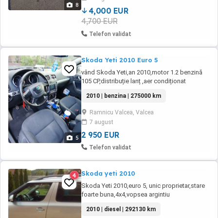
electrice față-spate, - oglinzi electrice ...
8
4,000 EUR
4,700 EUR
Telefon validat
Skoda Yeti 2010 Euro 5
vând Skoda Yeti,an 2010,motor 1.2 benzină
105 CP,distribuție lanț ,aer condiționat
climatic,pilot automat,ABS,ESP,day
2010 | benzina | 275000 km
light,oglinzi electrice și încălzite ,geamuri
electrice fata ,navigație Android dedicata plus
Ramnicu Valcea, Valcea
camera marșarier,cârlig de remorcare, scaune
7 august
încălzite fata,computer de bord etc
La.masina ...
2 950 EUR
5
Telefon validat
Skoda yeti 2010
4
Skoda Yeti 2010,euro 5, unic proprietar,stare
foarte buna,4x4,vopsea argintiu
metalizat,292130 km,diesel.140cp,cutie
2010 | diesel | 292130 km
manuala 6 trepte.Dotari