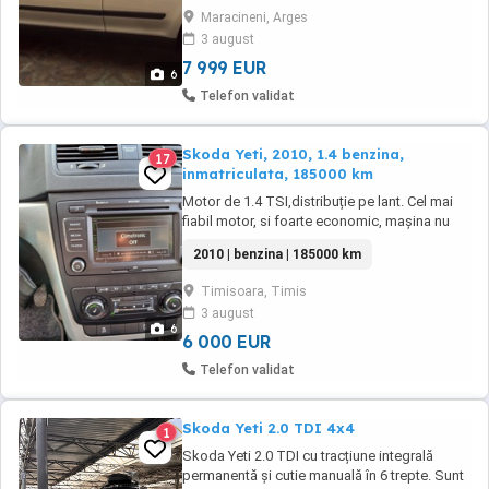
full.Inmatriculata,Jante aliaj.Senzori
Maracineni, Arges
ploaie,senzori parcare,volan piele,scaune
3 august
fata incalzite,navigatie Columbus,clima dublu
climatronic,pachet drumuri grele.ITP ...
7 999 EUR
6
Telefon validat
Skoda Yeti, 2010, 1.4 benzina,
17
inmatriculata, 185000 km
Motor de 1.4 TSI,distribuție pe lant. Cel mai
fiabil motor, si foarte economic, mașina nu
prezinta nici o problema tehnica, totul
2010 | benzina | 185000 km
funcționeaza ireprosabil, inclusiv dublu
CLIMATRONIC, senzori parcare, navigatie, 4
Timisoara, Timis
geamuri electrice si restul de optiuni venite
3 august
din fabrica. Se vinde doar cu transcriere ...
6
6 000 EUR
Telefon validat
Skoda Yeti 2.0 TDI 4x4
1
Skoda Yeti 2.0 TDI cu tracțiune integrală
permanentă și cutie manuală în 6 trepte. Sunt