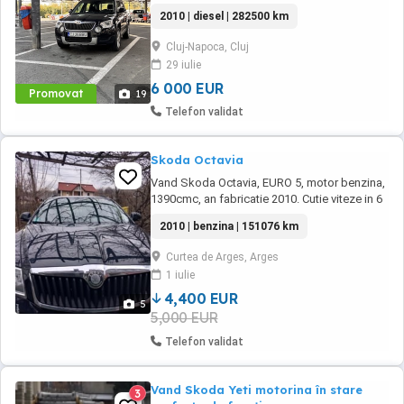
deschis la schimb cu 4x4 pentru overlanding,
2010 | diesel | 282500 km
de exemplu Grand Vitara pe benzina dupa
2001, strict 5 usi. Ultimele lucrări majore
Cluj-Napoca, Cluj
făcute Zero erori în bord, DPF funcțional (nu
29 iulie
scoate fum), stare mecanică bună. ...
6 000 EUR
Promovat
19
Telefon validat
Skoda Octavia
Vand Skoda Octavia, EURO 5, motor benzina,
1390cmc, an fabricatie 2010. Cutie viteze in 6
trepte, scaune incalzite, geamuri automate,
2010 | benzina | 151076 km
km rulati 151076, carlig remorcare.
Curtea de Arges, Arges
1 iulie
4,400 EUR
5
5,000 EUR
Telefon validat
Vand Skoda Yeti motorina în stare
3