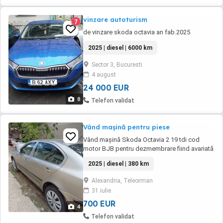
vinzare autoturism
7
de vinzare skoda octavia an fab.2025
2025 | diesel | 6000 km
Sector 3, Bucuresti
4 august
24 000 EUR
8
Telefon validat
Vând mașină pentru piese
Vând mașină Skoda Octavia 2 19 tdi cod
motor BJB pentru dezmembrare fiind avariată
pe partea dreapta fata
2025 | diesel | 380 km
Alexandria, Teleorman
31 iulie
700 EUR
4
Telefon validat