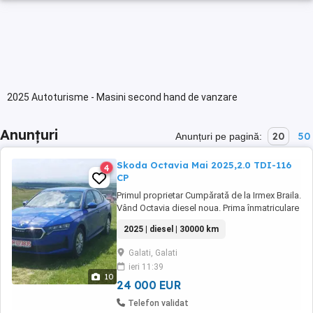
2025 Autoturisme - Masini second hand de vanzare
Anunțuri
20
50
Anunțuri pe pagină:
Skoda Octavia Mai 2025,2.0 TDI-116
4
CP
Primul proprietar Cumpărată de la Irmex Braila.
Vând Octavia diesel noua. Prima înmatriculare
mai 2025. Varianta de echipare Essence Bord
2025 | diesel | 30000 km
virtual,tableta Led faruri și triple Climatronic
dublu Scaune incalzite Pilot automat Senzori
Galati, Galati
parcare spate Citește semne de
ieri 11:39
circulație,frânează singura,tine banda 4 ...
10
24 000 EUR
Telefon validat