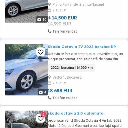
puțin ca și a treia mașină a familiei, ținută în
Piatra Fantanele, Bistrita-Nasaud
garaj! Motivul vânzării este ca s-a mărit
2 august
familia! Jante aliaj R17 cu cauciucuri ...
14,500 EUR
10
14,990 EUR
Telefon validat
Skoda Octavia IV 2022 benzina K9
Octavia IV într-o stare noua cu reviziile la zi, un
singur proprietar, achiziționată de noua din
Ro prin PiA PBN. Mașina este într-o stare
2022 | benzina | 64000 km
excelenta , atent condusă de o singură
persoană, nu necesita investiții majore în
Sector 1, Bucuresti
viitor, tine cu casa și cu bugetul familiei, iar
2 august
consumul este unul derizoriu: mix ...
18 688 EUR
4
Telefon validat
skoda octavia 2.0 automata
6
proprietar vând Skoda Octavia 4 An fab.2022
Motor 2.0 diesel Geamuri electrice față spate