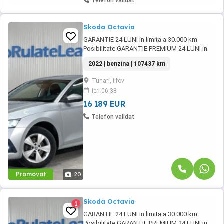
Telefon validat
Skoda Octavia
GARANTIE 24 LUNI in limita a 30.000 km
Posibilitate GARANTIE PREMIUM 24 LUNI in
limita a 50.000 km Posibilitate finantare cu
2022 | benzina | 107437 km
avans 0% pe o perioada de maxim 6 ani
Aprobare garantata credit pentru persoane
Tunari, Ilfov
fizice (cu venituri obtinute inclusiv in afara
ieri 06:38
tarii), persoane juridice si persoane fizice ...
16 189 EUR
Telefon validat
Promovat
20
Skoda Octavia
1
GARANTIE 24 LUNI in limita a 30.000 km
Posibilitate GARANTIE PREMIUM 24 LUNI in