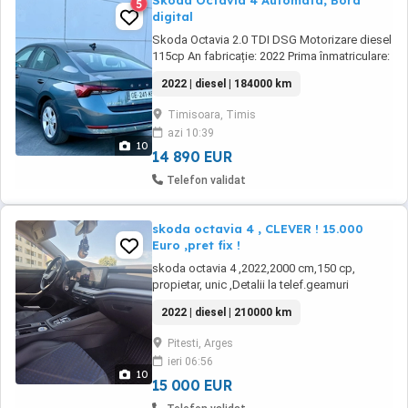
Skoda Octavia 4 Automata, Bord
5
digital
Skoda Octavia 2.0 TDI DSG Motorizare diesel
115cp An fabricație: 2022 Prima înmatriculare:
29.01.2022 - Cutie automată DSG - Consum
2022 | diesel | 184000 km
mediu: 4,2 l 100 km - Culoare: Gri - Tracțiune
față Dotări: - Climatronic 2 zone - Pilot
Timisoara, Timis
automat adaptiv + limitator viteză - Asistent
azi 10:39
schimbare bandă - Distronic - ...
10
14 890 EUR
Telefon validat
skoda octavia 4 , CLEVER ! 15.000
Euro ,pret fix !
skoda octavia 4 ,2022,2000 cm,150 cp,
propietar, unic ,Detalii la telef.geamuri
colorate ,schimbat uleiuri,inclusiv
2022 | diesel | 210000 km
cutie..original,filtre..masina merge impecabil
si arata țipla! TOP !
Pitesti, Arges
ieri 06:56
10
15 000 EUR