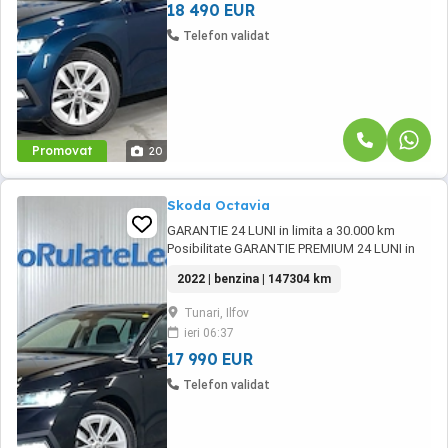
18 490 EUR
Telefon validat
Promovat
20
Skoda Octavia
GARANTIE 24 LUNI in limita a 30.000 km
Posibilitate GARANTIE PREMIUM 24 LUNI in
limita a 50.000 km Posibilitate finantare cu
2022 | benzina | 147304 km
avans 0% pe o perioada de maxim 6 ani
Aprobare garantata credit pentru persoane
Tunari, Ilfov
fizice (cu venituri obtinute inclusiv in afara
ieri 06:37
tarii), persoane juridice si persoane fizice ...
17 990 EUR
Telefon validat