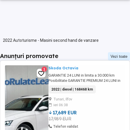
2022 Autoturisme - Masini second hand de vanzare
Anunțuri promovate
Vezi toate
Skoda Octavia
1
GARANTIE 24 LUNI in limita a 30.000 km
Posibilitate GARANTIE PREMIUM 24 LUNI in
limita a 50.000 km Posibilitate finantare cu
2022 | diesel | 168468 km
avans 0% pe o perioada de maxim 6 ani
Aprobare garantata credit pentru persoane
Tunari, Ilfov
fizice (cu venituri obtinute inclusiv in afara
ieri 06:38
tarii), persoane juridice si persoane fizice ...
17,689 EUR
17,989 EUR
Telefon validat