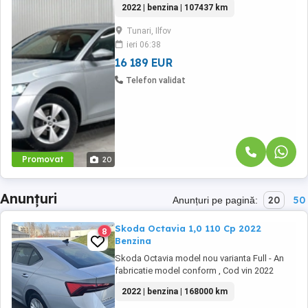
2022 | benzina | 107437 km
avans 0% pe o perioada de maxim 6 ani
Aprobare garantata credit pentru persoane
Tunari, Ilfov
fizice (cu venituri obtinute inclusiv in afara
ieri 06:38
tarii), persoane juridice si persoane fizice ...
16 189 EUR
Telefon validat
Promovat
20
Anunțuri
20
50
Anunțuri pe pagină:
Skoda Octavia 1,0 110 Cp 2022
8
Benzina
Skoda Octavia model nou varianta Full - An
fabricatie model conform , Cod vin 2022
trecut in cartea Masini R .A .R - Cumparata din
2022 | benzina | 168000 km
Romania o km . - Reprezentanta Skoda
Bucuresti . - Masina se vinde la persoane