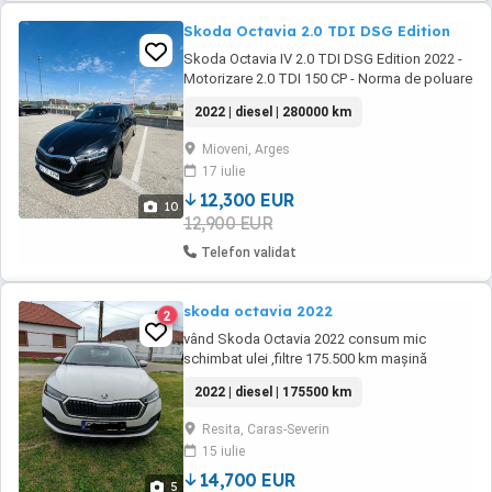
Skoda Octavia 2.0 TDI DSG Edition
Skoda Octavia IV 2.0 TDI DSG Edition 2022 -
Motorizare 2.0 TDI 150 CP - Norma de poluare
EURO 6 cu Ad-blue - Cutie de viteze automata
2022 | diesel | 280000 km
DSG 7+1 - Moduri de conducere: Eco,
Comfort, Normal, Sport, Individual - Volan din
Mioveni, Arges
piele cu incalizre , multifuncțional - Adaptive
17 iulie
Cruise Control (Pilot ...
12,300 EUR
10
12,900 EUR
Telefon validat
skoda octavia 2022
2
vând Skoda Octavia 2022 consum mic
schimbat ulei ,filtre 175.500 km mașină
funcționează perfect accept orice test
2022 | diesel | 175500 km
Resita, Caras-Severin
15 iulie
14,700 EUR
5