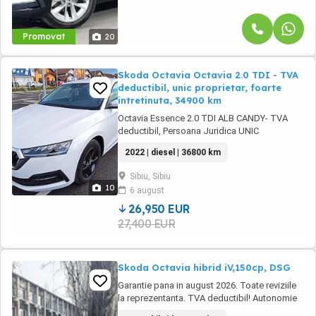
Promovat
20
Skoda Octavia Octavia 2.0 TDI - TVA
deductibil, unic proprietar, foarte
intretinuta, 34900 km
Octavia Essence 2.0 TDI ALB CANDY- TVA
deductibil, Persoana Juridica UNIC
PROPRIETAR, inmatriculata in 2023, utilizata
2022 | diesel | 36800 km
85% doar in exterior, km reali Se vinde cu 2
seturi de roti iarna vara Continental Kumho
Sibiu, Sibiu
OPTIONALE: Vopsea Alb Candy Senzori
10
6 august
parcare fata spate Sunset - geamuri laterale
spate ...
26,950 EUR
27,400 EUR
Skoda Octavia hibrid iV,150cp, DSG
Garantie pana in august 2026. Toate reviziile
la reprezentanta. TVA deductibil! Autonomie
pe electric 50-60km. Dotari: Auto Hold Lumini