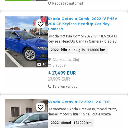
Repostat automat
Skoda Octavia Combi 2022 iV PHEV
2
204 CP Keyless HeadUp CarPlay
Camera
Skoda Octavia Combi 2022 iV PHEV 204 CP
Keyless HeadUp CarPlay Camera - display
ofer raport Carvertical fara daune! TVA
2022 | hibrid - plug-in | 113000 km
DEDUCTIBIL! 14500 EUR + TVA RAR efectuat!
Intre timp inmatriculat definitiv! REVIZIE facuta
Cluj-Napoca, Cluj
in noiembrie 2025! ANVELOPE NOI ALL
10
3 august
SEASON MONTATE pe 19.11. Cele second de
vara le ...
17,499 EUR
17,999 EUR
Telefon validat
Skoda Octavia IV 2022, 2.0 TDI
De vânzare Skoda Octavia IV, model 2022,
diesel, motor 2 litri 116 cai, cutie viteza
manuala 6+1, în stare impecabila, import 2025
2022 | diesel | 184000 km
persoană fizică, înmatriculată, folosita foarte