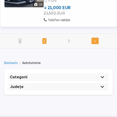
9 iulie
sett de roti de vară Revizie motor cutie ...
10
21,000 EUR
21,500 EUR
Telefon validat
›
‹
1
2
Bestauto
Autoturisme
Categorii
Județe