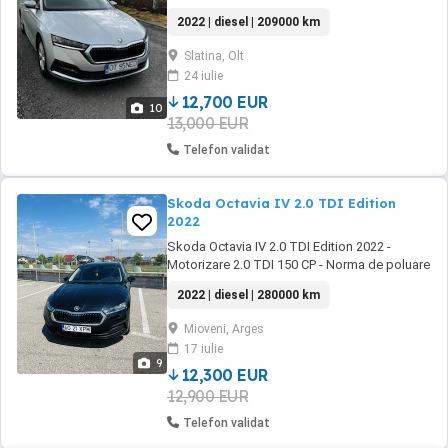
Navigație cu touchscreen Volan de piele cu
2022 | diesel | 209000 km
comenzi Senzori de parcare Sistem hands-
free stare bună km reali geamuri electrice
Slatina, Olt
cotieră
24 iulie
12,700 EUR
10
13,000 EUR
Telefon validat
Skoda Octavia IV 2.0 TDI Edition
2022
Skoda Octavia IV 2.0 TDI Edition 2022 -
Motorizare 2.0 TDI 150 CP - Norma de poluare
EURO 6 cu Ad-blue - Cutie de viteze automata
2022 | diesel | 280000 km
DSG 7+1 - Moduri de conducere: Eco,
Comfort, Normal, Sport, Individual - Volan din
Mioveni, Arges
piele cu incalizre , multifuncțional - Adaptive
17 iulie
Cruise Control (Pilot Automat ...
9
12,300 EUR
12,900 EUR
Telefon validat