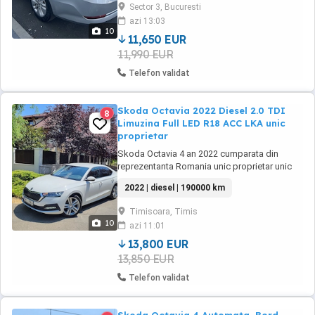
Sector 3, Bucuresti
fizice si juridice . - Revizi conform carnet
azi 13:03
service . - Fara evenimente rutiere ...
10
11,650 EUR
11,990 EUR
Telefon validat
Skoda Octavia 2022 Diesel 2.0 TDI
8
Limuzina Full LED R18 ACC LKA unic
proprietar
Skoda Octavia 4 an 2022 cumparata din
reprezentanta Romania unic proprietar unic
utilizator masina a fost intretinuta la
2022 | diesel | 190000 km
Reprezentanta Skoda istoric service la zi ! KM
CERTIFICATI ! istoric scos ! KIT Distributie
Timisoara, Timis
schimbat la Reprezentanta SKODA pentru
10
azi 11:01
orice verificare va rog sunati ! Full dotari Driver
...
13,800 EUR
13,850 EUR
Telefon validat