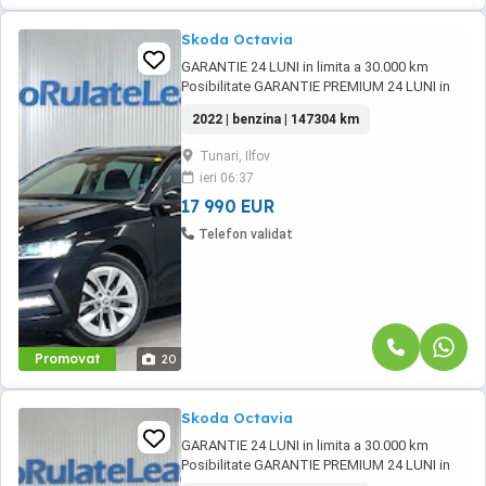
Skoda Octavia
GARANTIE 24 LUNI in limita a 30.000 km
Posibilitate GARANTIE PREMIUM 24 LUNI in
limita a 50.000 km Posibilitate finantare cu
2022 | benzina | 147304 km
avans 0% pe o perioada de maxim 6 ani
Aprobare garantata credit pentru persoane
Tunari, Ilfov
fizice (cu venituri obtinute inclusiv in afara
ieri 06:37
tarii), persoane juridice si persoane fizice ...
17 990 EUR
Telefon validat
Promovat
20
Skoda Octavia
GARANTIE 24 LUNI in limita a 30.000 km
Posibilitate GARANTIE PREMIUM 24 LUNI in
limita a 50.000 km Posibilitate finantare cu