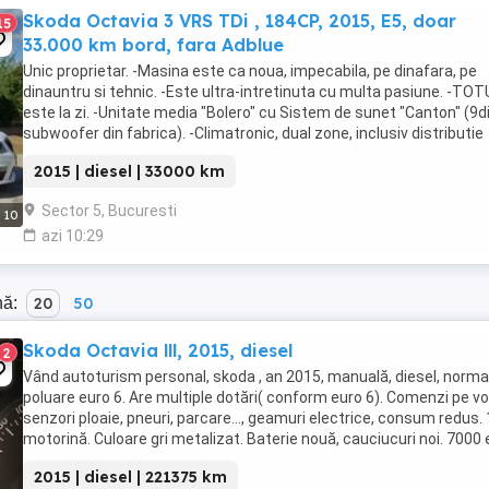
Skoda Octavia 3 VRS TDi , 184CP, 2015, E5, doar
15
33.000 km bord, fara Adblue
Unic proprietar. -Masina este ca noua, impecabila, pe dinafara, pe
dinauntru si tehnic. -Este ultra-intretinuta cu multa pasiune. -TOT
este la zi. -Unitate media "Bolero" cu Sistem de sunet "Canton" (9d
subwoofer din fabrica). -Climatronic, dual zone, inclusiv distributie
pentru scaunele din spate -Keyless. -Alarma ...
2015 | diesel | 33000 km
Sector 5, Bucuresti
10
azi 10:29
nă:
20
50
Skoda Octavia lll, 2015, diesel
2
Vând autoturism personal, skoda , an 2015, manuală, diesel, norma
poluare euro 6. Are multiple dotări( conform euro 6). Comenzi pe vo
senzori ploaie, pneuri, parcare..., geamuri electrice, consum redus. 
motorină. Culoare gri metalizat. Baterie nouă, cauciucuri noi. 7000 
negociabil.Distributia ...
2015 | diesel | 221375 km