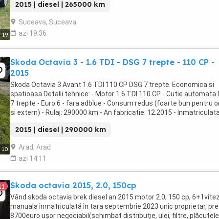
2015 | diesel | 265000 km
Suceava, Suceava
azi 19:36
19
Skoda Octavia 3 - 1.6 TDI - DSG 7 trepte - 110 CP -
2015
Skoda Octavia 3 Avant 1.6 TDI 110 CP DSG 7 trepte. Economica si
spatioasa Detalii tehnice: - Motor 1.6 TDI 110 CP - Cutie automata
7 trepte - Euro 6 - fara adblue - Consum redus (foarte bun pentru o
si extern) - Rulaj: 290000 km - An fabricatie: 12.2015 - Inmatriculat
Romania 2025 Dotari: - ...
2015 | diesel | 290000 km
Arad, Arad
10
azi 14:11
Skoda octavia 2015, 2.0, 150cp
11
Vând skoda octavia brek diesel an 2015 motor 2.0, 150 cp, 6+1vite
manuala înmatriculată în tara septembrie 2023 unic proprietar, pre
8700euro ușor negociabil(schimbat distribuție, ulei, filtre, plăcuțele