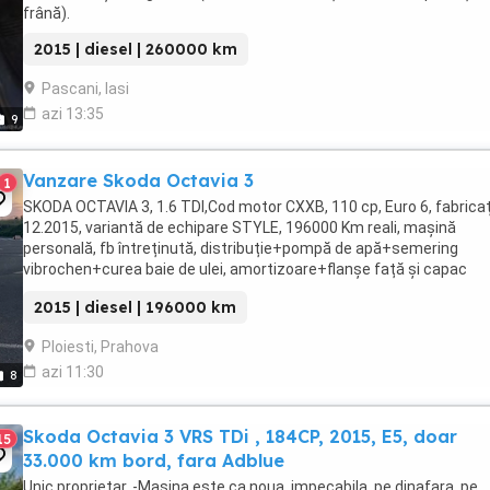
frână).
2015 | diesel | 260000 km
Pascani, Iasi
azi 13:35
9
Vanzare Skoda Octavia 3
1
SKODA OCTAVIA 3, 1.6 TDI,Cod motor CXXB, 110 cp, Euro 6, fabricaț
12.2015, variantă de echipare STYLE, 196000 Km reali, mașină
personală, fb întreținută, distribuție+pompă de apă+semering
vibrochen+curea baie de ulei, amortizoare+flanșe față și capac
colbutori înlocuite, climatronic, senzori lumini ...
2015 | diesel | 196000 km
Ploiesti, Prahova
azi 11:30
8
Skoda Octavia 3 VRS TDi , 184CP, 2015, E5, doar
15
33.000 km bord, fara Adblue
Unic proprietar. -Masina este ca noua, impecabila, pe dinafara, pe