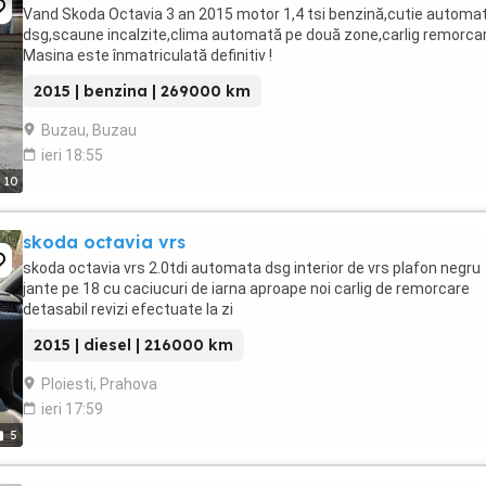
Vand Skoda Octavia 3 an 2015 motor 1,4 tsi benzină,cutie automa
dsg,scaune incalzite,clima automată pe două zone,carlig remorcar
Masina este înmatriculată definitiv !
2015 | benzina | 269000 km
Buzau, Buzau
ieri 18:55
10
skoda octavia vrs
skoda octavia vrs 2.0tdi automata dsg interior de vrs plafon negru
jante pe 18 cu caciucuri de iarna aproape noi carlig de remorcare
detasabil revizi efectuate la zi
2015 | diesel | 216000 km
Ploiesti, Prahova
ieri 17:59
5