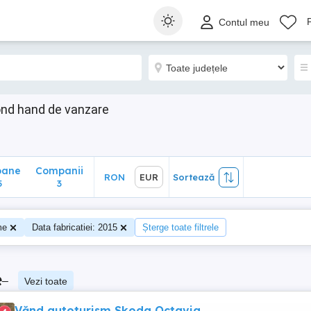
ane
Companii
RON
EUR
Sortează
Contul meu
3
ond hand de vanzare
oane
Companii
RON
EUR
Sortează
5
3
me
Data fabricatiei: 2015
Șterge toate filtrele
e
–
Vezi toate
Vănd autoturism Skoda Octavia