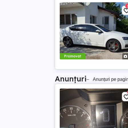
Promovat
Anunțuri
–
Anunțuri pe pagi