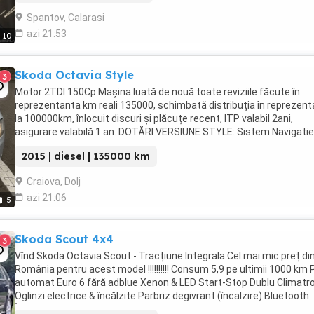
Spantov, Calarasi
azi 21:53
10
Skoda Octavia Style
3
Motor 2TDI 150Cp Mașina luată de nouă toate reviziile făcute în
reprezentanta km reali 135000, schimbată distribuția în reprezen
la 100000km, înlocuit discuri și plăcuțe recent, ITP valabil 2ani,
asigurare valabilă 1 an. DOTĂRI VERSIUNE STYLE: Sistem Navigatie
color mare Original DUBLUCLIMATRONIC PILOT ...
2015 | diesel | 135000 km
Craiova, Dolj
azi 21:06
5
Skoda Scout 4x4
3
Vînd Skoda Octavia Scout - Tracțiune Integrala Cel mai mic preț di
România pentru acest model !!!!!!!!!! Consum 5,9 pe ultimii 1000 km P
automat Euro 6 fără adblue Xenon & LED Start-Stop Dublu Climatr
Oglinzi electrice & încălzite Parbriz degivrant (încalzire) Bluetooth
Încălzire scaune ...