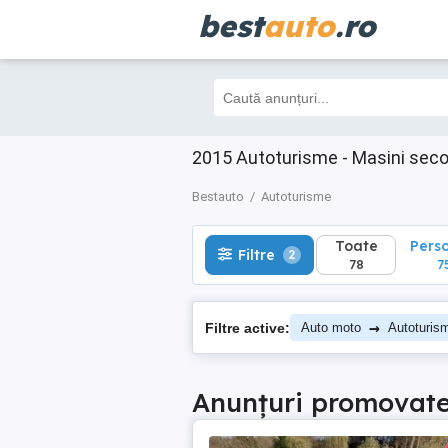
best
auto
.ro
Toate
Perso
Filtre
2
78
75
2015 Autoturisme - Masini sec
Bestauto
Autoturisme
Toate
Pers
Filtre
2
78
7
→
Filtre active:
Auto moto
Autoturis
Anunțuri promovat