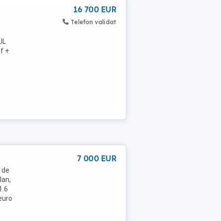
16 700 EUR
Telefon validat
UL
if +
7 000 EUR
 de
lan,
1.6
euro