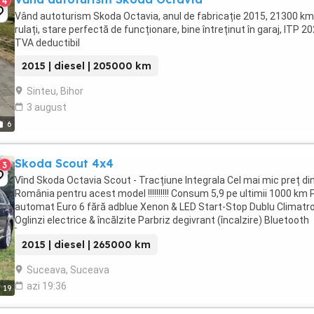
4
Vând autoturism Skoda Octavia, anul de fabricație 2015, 21300 km
rulați, stare perfectă de funcționare, bine întreținut în garaj, ITP 20
TVA deductibil
2015 | diesel | 205000 km
Sinteu, Bihor
3 august
6
Skoda Scout 4x4
3
Vînd Skoda Octavia Scout - Tracțiune Integrala Cel mai mic preț di
România pentru acest model !!!!!!!!!! Consum 5,9 pe ultimii 1000 km P
automat Euro 6 fără adblue Xenon & LED Start-Stop Dublu Climatr
Oglinzi electrice & încălzite Parbriz degivrant (încalzire) Bluetooth
Încălzire scaune ...
2015 | diesel | 265000 km
Suceava, Suceava
azi 19:36
19