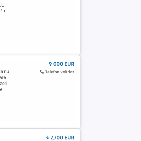
UL
if +
9 000 EUR
la nu
Telefon validat
Bare
zori
 ...
7,700 EUR