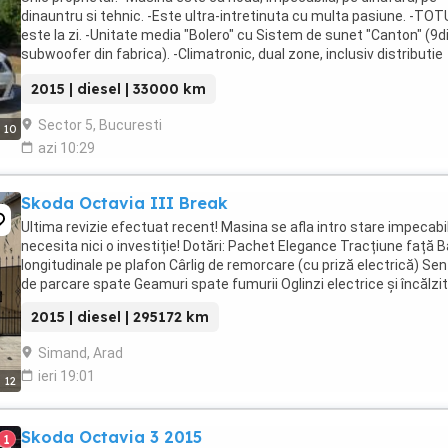
dinauntru si tehnic. -Este ultra-intretinuta cu multa pasiune. -TOT
este la zi. -Unitate media "Bolero" cu Sistem de sunet "Canton" (9d
subwoofer din fabrica). -Climatronic, dual zone, inclusiv distributie
pentru scaunele din spate -Keyless. -Alarma ...
2015 | diesel | 33000 km
Sector 5, Bucuresti
10
azi 10:29
Skoda Octavia III Break
Ultima revizie efectuat recent! Masina se afla intro stare impecabi
necesita nici o investiție! Dotări: Pachet Elegance Tracțiune față 
longitudinale pe plafon Cârlig de remorcare (cu priză electrică) Sen
de parcare spate Geamuri spate fumurii Oglinzi electrice și încălzite
2015 | diesel | 295172 km
Simand, Arad
ieri 19:01
12
Skoda Octavia 3 2015
1