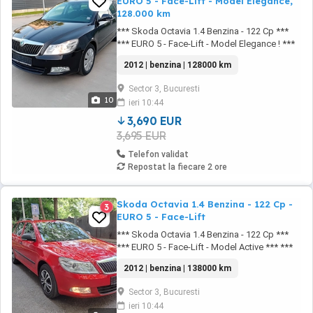
EURO 5 - Face-Lift - Model Elegance,
128.000 km
*** Skoda Octavia 1.4 Benzina - 122 Cp ***
*** EURO 5 - Face-Lift - Model Elegance ! ***
Masina pentru pretentiosi Impecabila Tehnic
2012 | benzina | 128000 km
si Optic *** - Import Germania - Un singur
Propietar - Istoric service + Facturi + Caiet
Sector 3, Bucuresti
Service - Fara Accident Rutier...Accept test
10
ieri 10:44
autorizat - Accept test autorizat...128.000 ...
3,690 EUR
3,695 EUR
Telefon validat
Repostat la fiecare 2 ore
Skoda Octavia 1.4 Benzina - 122 Cp -
3
EURO 5 - Face-Lift
*** Skoda Octavia 1.4 Benzina - 122 Cp ***
*** EURO 5 - Face-Lift - Model Active *** ***
Impecabila Tehnic si Optic *** - Import
2012 | benzina | 138000 km
Germania - Un singur Propietar - Istoric
service + Facturi + Caiet Service - Fara
Sector 3, Bucuresti
Accident Rutier...Accept test autorizat -
ieri 10:44
Accept test autorizat...139.000 km. - Anvelope