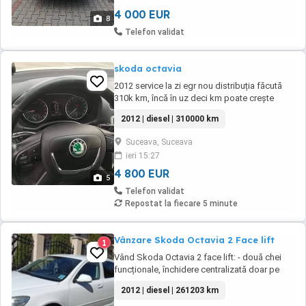
Proiectoare ...
4 000 EUR
8
Telefon validat
skoda octavia
2012 service la zi egr nou distribuția făcută
310k km, încă în uz deci km poate crește
cauciucuri pe jante vara + iarna prețul este
2012 | diesel | 310000 km
negociabil
Suceava, Suceava
ieri 15:27
4 800 EUR
5
Telefon validat
Repostat la fiecare 5 minute
Vânzare Skoda Octavia 2 Face lift
1
Vând Skoda Octavia 2 face lift: - două chei
funcționale, închidere centralizată doar pe
una; - oglinzi electrice și încălzite; - dublu
2012 | diesel | 261203 km
climatronic; - portbagaj 380 l; - jante tablă