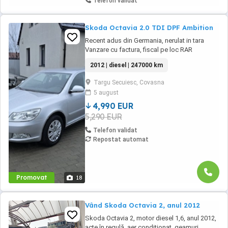
Telefon validat
Skoda Octavia 2.0 TDI DPF Ambition
Recent adus din Germania, nerulat in tara
Vanzare cu factura, fiscal pe loc RAR
EFECTUAT!! Vanzare in rate prin TBI Bank -
2012 | diesel | 247000 km
Radio cu cd -Airbag -Servodirectie - Cutie
Manuala 5+1 viteze - 5 locuri - Aer conditionat
Targu Secuiesc, Covasna
- Pilot automat - ABS ESP SERVO - Airbag -
5 august
Computer bord - Proiectoare ...
4,990 EUR
5,290 EUR
Telefon validat
Repostat automat
Promovat
18
Vând Skoda Octavia 2, anul 2012
Skoda Octavia 2, motor diesel 1,6, anul 2012,
acte în regulă, aer condiționat, geamuri