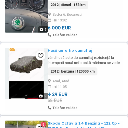
automate, reglabile electric pe inaltime
2012 | diesel | 158 km
Stergatoare automate cu activare stergator
luneta la mersul inapoi Oglinzi electrice și
Sector 6, Bucuresti
încălzite cu semnalizare incorporata Volan
ieri 13:02
din piele cu comenzi, reglabil pe înălțime ...
6 000 EUR
3
Telefon validat
Husă auto tip camuflaj
vând husă auto tip camuflaj rezistență la
intemperii nouă nefolosită mărimea se vede
în poză preț 200 Ron inf.tel.
2012 | benzina | 120000 km
Arad, Arad
ieri 11:05
29 EUR
5
38 EUR
Telefon validat
Skoda Octavia 1.4 Benzina - 122 Cp -
9