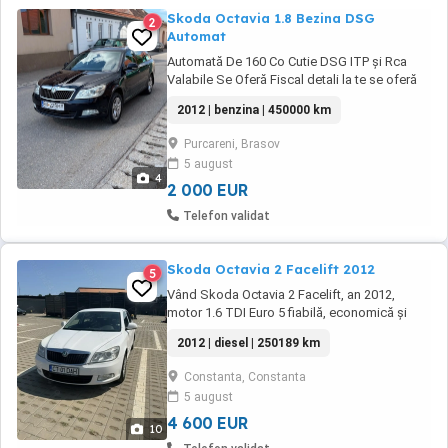
Skoda Octavia 1.8 Bezina DSG
2
Automat
Automată De 160 Co Cutie DSG ITP și Rca
Valabile Se Oferă Fiscal detali la te se oferă
Fiscal
2012 | benzina | 450000 km
Purcareni, Brasov
5 august
4
2 000 EUR
Telefon validat
Skoda Octavia 2 Facelift 2012
5
Vând Skoda Octavia 2 Facelift, an 2012,
motor 1.6 TDI Euro 5 fiabilă, economică și
spațioasă. Mașină întreținută, fără probleme
2012 | diesel | 250189 km
tehnice, consum redus. Cine doreste ii pun la
dispozitie un raport Car Vertical. In privat!
Constanta, Constanta
5 august
4 600 EUR
10