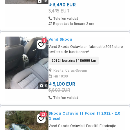
10
...
3,490 EUR
3,495 EUR
Telefon validat
Repostat la fiecare 2 ore
Vand Skoda
5
Vand Skoda Octavia an fabricație 2012 stare
perfecta de functionare!
2012 | benzina | 186000 km
Resita, Caras-Severin
ieri 10:00
5,100 EUR
5
5,800 EUR
Telefon validat
Skoda Octavia II Facelift 2012 - 2.0
12
Diesel
Vand Skoda Octavia II Facelift Fabricație -