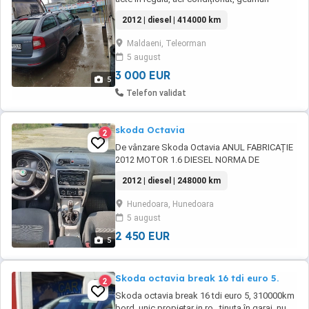
electrice, stare bună funcționare, întreținută
2012 | diesel | 414000 km
bine, km 414000, etc merită văzută. 3000 euro
plus bonus anvelope de iarnă noi. Mai multe
Maldaeni, Teleorman
detalii mă puteți contacta la nr de telefon .
5 august
3 000 EUR
5
Telefon validat
skoda Octavia
2
De vânzare Skoda Octavia ANUL FABRICAȚIE
2012 MOTOR 1.6 DIESEL NORMA DE
POLUARE E5 Mașina este în stare bună
2012 | diesel | 248000 km
economică și fiabilă ideală pentru oraș și
drumuri lungi . Dotări: Clima ac funcțională
Hunedoara, Hunedoara
Computer de bord Geamuri electrice fata
5 august
Oglinzi electrice încălzite Comenzi volan
Inchidere centralizata ...
2 450 EUR
5
Skoda octavia break 16 tdi euro 5.
2
Skoda octavia break 16 tdi euro 5, 310000km
bord, unic propietar in ro , ținuta în garaj, nu