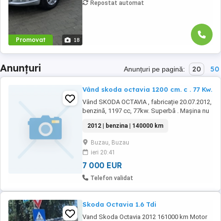
Repostat automat
Promovat
18
Anunțuri
20
50
Anunțuri pe pagină:
Vând skoda octavia 1200 cm. c . 77 Kw.
Vând SKODA OCTAVIA , fabricație 20.07.2012,
benzină, 1197 cc, 77kw. Superbă . Mașina nu
a avut nici un accident, a fost ținută în garaj -
2012 | benzina | 140000 km
cu husă de protecție, toate reviziile la zi . ITP ,
RCA , taxa de drum în termen - încă un an. Are
Buzau, Buzau
cârlig de remorcă, cauciucuri vară iarnă - pe
ieri 20:41
jante. ( 4 jante ...
7 000 EUR
Telefon validat
Skoda Octavia 1.6 Tdi
Vand Skoda Octavia 2012 161000 km Motor