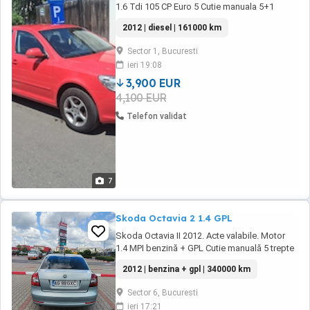
1.6 Tdi 105 CP Euro 5 Cutie manuala 5+1
trepte Climatic Computer bord Radio CD MP3
2012 | diesel | 161000 km
AUX Faruri ceata Geamuri electrice fata
Oglinzi electrice fata Jante aliaj Anvelope de
Sector 1, Bucuresti
vara noi Acumulator nou Masina se livreaza si
ieri 19:08
cu un set de jante cu anvelope de iarna Mai ...
3,900 EUR
4,100 EUR
Telefon validat
7
Skoda Octavia 2 1.4 GPL
Skoda Octavia II 2012. Acte valabile. Motor
1.4 MPI benzină + GPL Cutie manuală 5 trepte
Aproximativ 340.500 km Aer condiționat
2012 | benzina + gpl | 340000 km
climatic Interior piele Navigație Android cu
Bluetooth USB Geamuri electrice fata Oglinzi
Sector 6, Bucuresti
electrice si incalzite Senzori de parcare
ieri 17:21