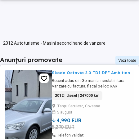
2012 Autoturisme - Masini second hand de vanzare
Anunțuri promovate
Vezi toate
Skoda Octavia 2.0 TDI DPF Ambition
Recent adus din Germania, nerulat in tara
Vanzare cu factura, fiscal pe loc RAR
EFECTUAT!! Vanzare in rate prin TBI Bank -
2012 | diesel | 247000 km
Radio cu cd -Airbag -Servodirectie - Cutie
Manuala 5+1 viteze - 5 locuri - Aer conditionat
Targu Secuiesc, Covasna
- Pilot automat - ABS ESP SERVO - Airbag -
5 august
Computer bord - Proiectoare ...
4,990 EUR
5,290 EUR
Telefon validat