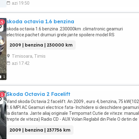
azi 19:50
skoda octavia 1.6 benzina
15
skoda octavia 1.6 benzina .230000km .climatronic.geamuri
electrice.pachet drumuri grele.jante spoilere model RS
2009 | benzina | 230000 km
Timisoara, Timis
azi 17:42
1
Skoda Octavia 2 Facelift
1
Vand skoda Octavia 2 facelift. An 2009 , euro 4, benzina, 75 kW(102
1.6 MPI AC Geamuri electrice fata- Inchidere si deschidere geamuri
la distanta. Jante aliaj originale Tempomat Cutie de viteze: manual
trepte de viteza) Radio CD - AUX Volan Reglabil din Piele O detin de
ani si nu am avut ...
2009 | benzina | 237756 km