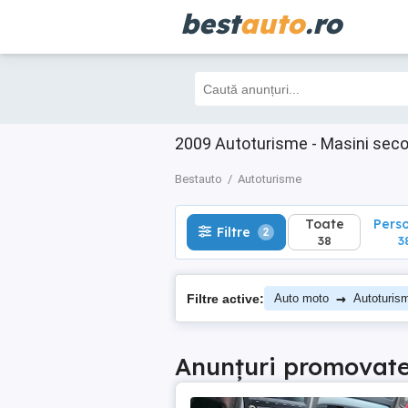
best
auto
.ro
Toate
Perso
Filtre
2
38
38
2009 Autoturisme - Masini sec
Bestauto
Autoturisme
Toate
Pers
Filtre
2
38
3
→
Filtre active:
Auto moto
Autoturis
Anunțuri promovat