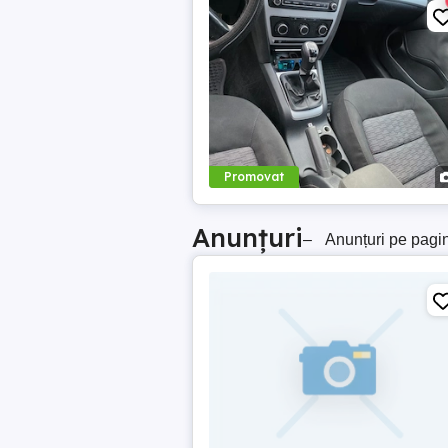
Promovat
Anunțuri
–
Anunțuri pe pagi