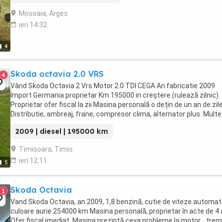
Mosoaia, Arges
ieri 14:32
4
Skoda octavia 2.0 VRS
4
Vând Skoda Octavia 2 Vrs Motor 2.0 TDI CEGA An fabricatie 2009
Import Germania proprietar Km 195000 in creștere (rulează zilnic)
Proprietar ofer fiscal la zii Masina personală o dețin de un an de zil
Distributie, ambreaj, frane, compresor clima, alternator plus. Multe
altele noi Mașina rulează perfect Jante ...
2009 | diesel | 195000 km
Timisoara, Timis
ieri 12:11
5
Skoda Octavia
1
Vand Skoda Octavia, an 2009, 1,8 benzină, cutie de viteze automat
culoare aurie 254000 km Masina personală, proprietar în acte de 4 a
Ofer fiscal imediat. Mașina prezintă ceva probleme la motor, ,,tre