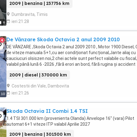
2009 | benzina | 237756 km
Dumbravita, Timis
ieri 21:28
6
De Vânzare Skoda Octavia 2 anul 2009 2010
4
DE VÂNZARE ,Skoda Octavia 2 anul 2009 2010 , Motor 1900 Diesel, 
de viteze manuala 5+1,cu aer condiționat funcțional,Jante aliaj cu
cauciucuri olsiszen noi,2 chei actele sunt perfect valabile cu fiscal
valabil până lună 6 -2026 ,fără erori an bord, fără rugina și accident
rutier,nu fac schimburi ...
2009 | diesel | 370000 km
Costestii din Vale, Dambovita
ieri 21:26
10
Skoda Octavia II Combi 1.4 TSI
1.4 TSI 301.000 km (provenienta Olanda) Anvelope 16'' (vara) Pilot
automat 6+1 viteze ITP valabil Aprilie 2027
2009 | benzina | 301500 km