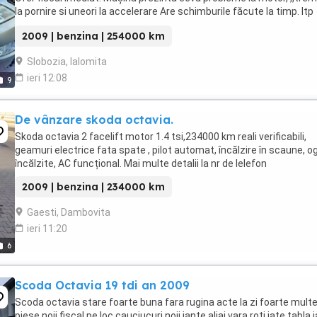
la pornire si uneori la accelerare Are schimburile făcute la timp. Itp
valabil - iulie 2027. Prețul ...
2009 | benzina | 254000 km
Slobozia, Ialomita
ieri 12:08
9
De vânzare skoda octavia.
Skoda octavia 2 facelift motor 1.4 tsi,234000 km reali verificabili,
geamuri electrice fata spate , pilot automat, încălzire în scaune, og
încălzite, AC funcțional. Mai multe detalii la nr de lelefon
2009 | benzina | 234000 km
Gaesti, Dambovita
ieri 11:20
6
Scoda Octavia 19 tdi an 2009
Scoda octavia stare foarte buna fara rugina acte la zi foarte mult
piese noii fiscal pe loc cauciucuri noii jante aliaj vara roti jate tabla 