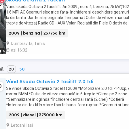
1
Vand skoda Octavia 2 facelift. An 2009 , euro 4, benzina, 75 kW(102
1.6 MPI AC Geamuri electrice fata- Inchidere si deschidere geamuri
la distanta. Jante aliaj originale Tempomat Cutie de viteze: manual
trepte de viteza) Radio CD - AUX Volan Reglabil din Piele O detin de
ani si nu am avut ...
2009 | benzina | 237756 km
Dumbravita, Timis
azi 16:32
6
nă:
20
50
Vând Skoda Octavia 2 facilift 2.0 tdi
Se vinde Skoda Octavia 2 facelift 2009 *Motorizare 2.0 tdi -140cp,
motor BMM *Cutie de viteze manuală in 6 trepte *Clima pe 2 zone
*Semnalizare in oglindă *Închidere centralizată (2 chei) *Cotieră
*Interior din textil în stare foarte buna, fara rupturi *Geamuri și lun
foliate (cu certificat) *Navigație ...
2009 | diesel | 375000 km
Letcani, Iasi