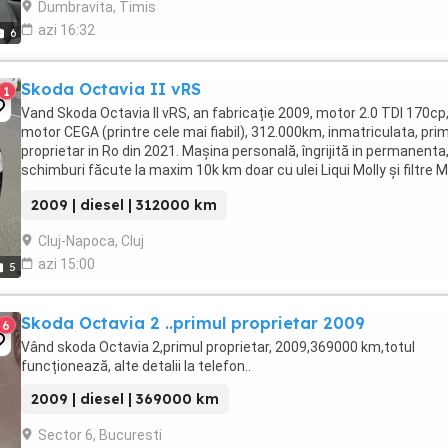
Dumbravita, Timis
azi 16:32
6
Skoda Octavia II vRS
1
Vand Skoda Octavia II vRS, an fabricație 2009, motor 2.0 TDI 170cp
motor CEGA (printre cele mai fiabil), 312.000km, inmatriculata, pri
proprietar in Ro din 2021. Mașina personală, îngrijită in permanenta
schimburi făcute la maxim 10k km doar cu ulei Liqui Molly și filtre 
Mașina este intr-o ...
2009 | diesel | 312000 km
Cluj-Napoca, Cluj
azi 15:00
5
Skoda Octavia 2 ..primul proprietar 2009
6
Vând skoda Octavia 2,primul proprietar, 2009,369000 km,totul
funcționează, alte detalii la telefon..
2009 | diesel | 369000 km
Sector 6, Bucuresti