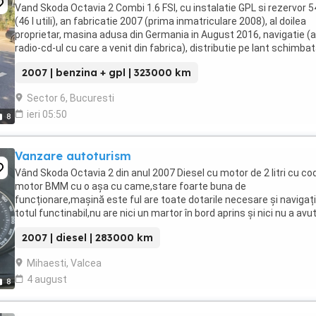
Vand Skoda Octavia 2 Combi 1.6 FSI, cu instalatie GPL si rezervor 54
(46 l utili), an fabricatie 2007 (prima inmatriculare 2008), al doilea
proprietar, masina adusa din Germania in August 2016, navigatie (
radio-cd-ul cu care a venit din fabrica), distributie pe lant schimba
recent, comenzi ...
2007 | benzina + gpl | 323000 km
Sector 6, Bucuresti
ieri 05:50
8
Vanzare autoturism
Vând Skoda Octavia 2 din anul 2007 Diesel cu motor de 2 litri cu co
motor BMM cu o așa cu came,stare foarte buna de
funcționare,mașină este ful are toate dotarile necesare și navigaț
totul functinabil,nu are nici un martor în bord aprins și nici nu a avu
când o am de 2 ani este adusa din Germania,cauciuguri ...
2007 | diesel | 283000 km
Mihaesti, Valcea
4 august
8