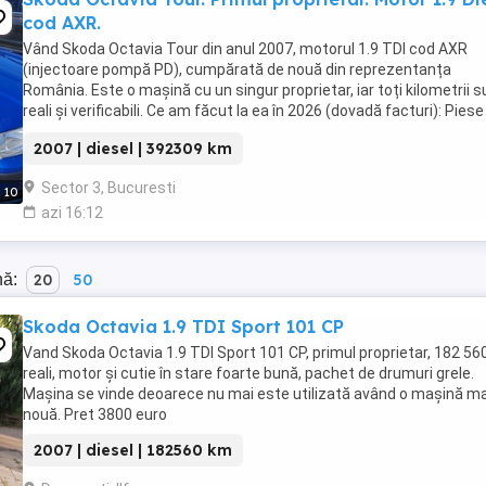
cod AXR.
Vând Skoda Octavia Tour din anul 2007, motorul 1.9 TDI cod AXR
(injectoare pompă PD), cumpărată de nouă din reprezentanța
România. Este o mașină cu un singur proprietar, iar toți kilometrii s
reali și verificabili. Ce am făcut la ea în 2026 (dovadă facturi): Piese
schimbate într-un service autorizat, ...
2007 | diesel | 392309 km
Sector 3, Bucuresti
10
azi 16:12
nă:
20
50
Skoda Octavia 1.9 TDI Sport 101 CP
Vand Skoda Octavia 1.9 TDI Sport 101 CP, primul proprietar, 182 5
reali, motor și cutie în stare foarte bună, pachet de drumuri grele.
Mașina se vinde deoarece nu mai este utilizată având o mașină ma
nouă. Pret 3800 euro
2007 | diesel | 182560 km