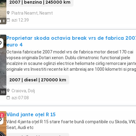
2007 | benzina | 245000 km
Piatra Neamt, Neamt
azi 12:39
8
Proprietar skoda octavia break vrs de fabrica 200
euro 4
Octavia fabricatie 2007 model vrs de fabrica motor diesel 170 cai
vopsea originala Dotari xenon. Dublu climatronic functional piele
incalzire in scaune oglinzi electrice heliomate cirlig remorcare jant
originale vrs Investiti recente kit ambreiaj are 1000 kilometri si prag
schimbate noi pentru ...
2007 | diesel | 270000 km
Craiova, Dolj
10
azi 07:08
Vând jante oțel R 15
2
Vând 4 janta oțel R 15 stare foarte bună compatibile cu Skoda, VW,
Seat, Audi etc