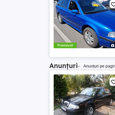
Promovat
Anunțuri
–
Anunțuri pe pagi