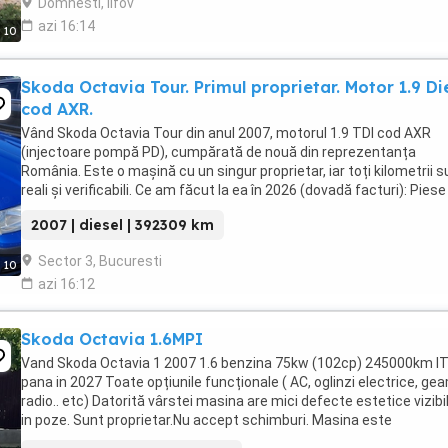
Domnesti, Ilfov
azi 16:14
10
Skoda Octavia Tour. Primul proprietar. Motor 1.9 Di
cod AXR.
Vând Skoda Octavia Tour din anul 2007, motorul 1.9 TDI cod AXR
(injectoare pompă PD), cumpărată de nouă din reprezentanța
România. Este o mașină cu un singur proprietar, iar toți kilometrii s
reali și verificabili. Ce am făcut la ea în 2026 (dovadă facturi): Piese
schimbate într-un service autorizat, ...
2007 | diesel | 392309 km
Sector 3, Bucuresti
10
azi 16:12
Skoda Octavia 1.6MPI
Vand Skoda Octavia 1 2007 1.6 benzina 75kw (102cp) 245000km I
pana in 2027 Toate opțiunile funcționale ( AC, oglinzi electrice, gea
radio.. etc) Datorită vârstei masina are mici defecte estetice vizibil
in poze. Sunt proprietar.Nu accept schimburi. Masina este
inmatriculată dar nu are asigurare ...