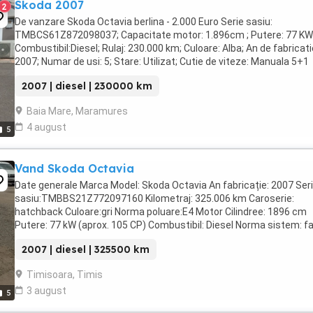
Skoda 2007
2
De vanzare Skoda Octavia berlina - 2.000 Euro Serie sasiu:
TMBCS61Z872098037; Capacitate motor: 1.896cm ; Putere: 77 KW
Combustibil:Diesel; Rulaj: 230.000 km; Culoare: Alba; An de fabricati
2007; Numar de usi: 5; Stare: Utilizat; Cutie de viteze: Manuala 5+1
trepte; Volan: Partea stanga; In stare ...
2007 | diesel | 230000 km
Baia Mare, Maramures
4 august
5
Vand Skoda Octavia
Date generale Marca Model: Skoda Octavia An fabricație: 2007 Ser
sasiu:TMBBS21Z772097160 Kilometraj: 325.006 km Caroserie:
hatchback Culoare:gri Norma poluare:E4 Motor Cilindree: 1896 cm
Putere: 77 kW (aprox. 105 CP) Combustibil: Diesel Norma sistem: f
filtru ...
2007 | diesel | 325500 km
Timisoara, Timis
3 august
5