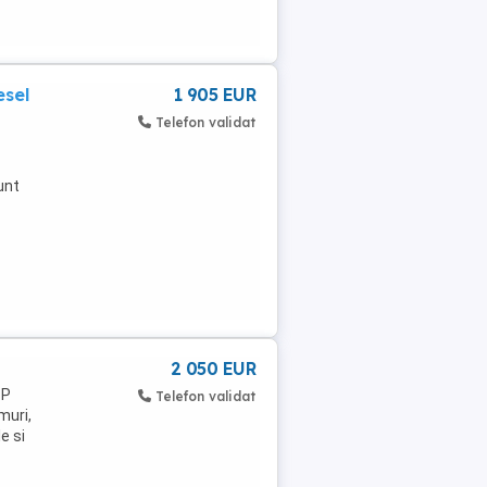
esel
1 905 EUR
Telefon validat
unt
2 050 EUR
TP
Telefon validat
muri,
e si