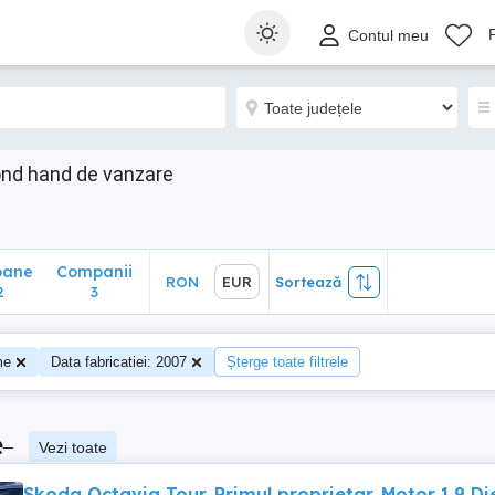
ane
Companii
RON
EUR
Sortează
Contul meu
3
ond hand de vanzare
oane
Companii
RON
EUR
Sortează
2
3
me
Data fabricatiei: 2007
Șterge toate filtrele
e
–
Vezi toate
Skoda Octavia Tour. Primul proprietar. Motor 1.9 Di