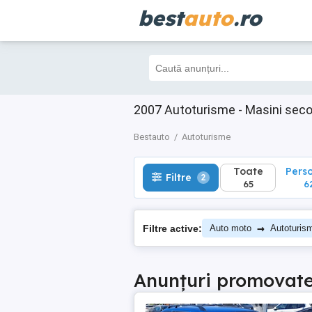
best
auto
.ro
Toate
Perso
Filtre
2
65
62
2007 Autoturisme - Masini sec
Bestauto
Autoturisme
Toate
Pers
Filtre
2
65
6
→
Filtre active:
Auto moto
Autoturis
Anunțuri promovat