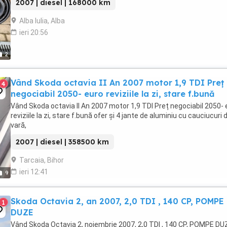
2007 | diesel | 168000 km
Alba Iulia, Alba
ieri 20:56
2
Vând Skoda octavia II An 2007 motor 1,9 TDI Preț
4
negociabil 2050- euro reviziile la zi, stare f.bună
Vând Skoda octavia II An 2007 motor 1,9 TDI Preț negociabil 2050- 
reviziile la zi, stare f.bună ofer și 4 jante de aluminiu cu cauciucuri 
vară,
2007 | diesel | 358500 km
Tarcaia, Bihor
ieri 12:41
9
Skoda Octavia 2, an 2007, 2,0 TDI , 140 CP, POMPE
1
DUZE
Vând Skoda Octavia 2, noiembrie 2007, 2,0 TDI , 140 CP, POMPE DUZ