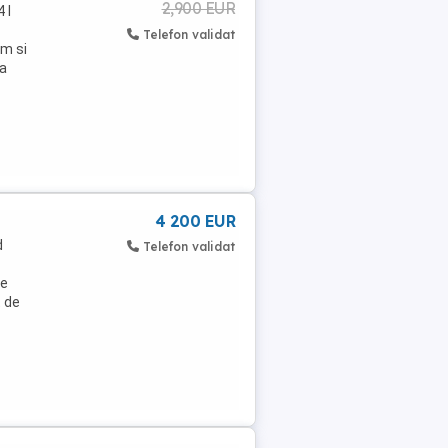
2,900 EUR
 l
Telefon validat
am si
ta
4 200 EUR
d
Telefon validat
ie
t de