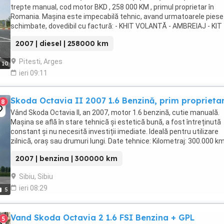
trepte manual, cod motor BKD , 258 000 KM , primul proprietar în
Romania. Mașina este impecabilă tehnic, avand urmatoarele piese
schimbate, dovedibil cu factură: - KHIT VOLANTĂ - AMBREIAJ - KIT
DISTRIBUTIE - DISCURI + PLACUTE FRANA ...
2007 | diesel | 258000 km
Pitesti, Arges
10
ieri 09:11
Skoda Octavia II 2007 1.6 Benzină, prim proprieta
8
Vând Skoda Octavia II, an 2007, motor 1.6 benzină, cutie manuală.
Mașina se află în stare tehnică și estetică bună, a fost întreținută
constant și nu necesită investiții imediate. Ideală pentru utilizare
zilnică, oraș sau drumuri lungi. Date tehnice: Kilometraj: 300.000 k
(real) Motor: 1.6 benzină Cutie: ...
2007 | benzina | 300000 km
Sibiu, Sibiu
ieri 08:29
5
Vand Skoda Octavia 2 1.6 FSI Benzina + GPL
5