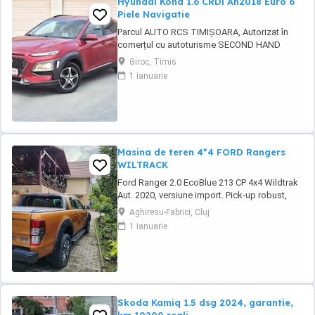
Hyundai Kona 1.6 CRDi An2018 Euro 6
Piele Navigatie
Parcul AUTO RCS TIMIȘOARA, Autorizat în
comerțul cu autoturisme SECOND HAND
IMPORT, - LIVRARE GRATUITĂ LA DOMICILIUL
Giroc, Timis
CLIENTULUI (200KM) -Factura se va emite în
1 ianuarie
lei la cursul de vânzare euro al Bancii
Transilvania din ziua plății -FISCAL -
GARANȚIE !!! -Toate actele pentru
înmatriculare definitivă în ...
Masina de teren 4*4 FORD Rangers
WILTRACK
Ford Ranger 2.0 EcoBlue 213 CP 4x4 Wildtrak
Aut. 2020, versiune import. Pick-up robust,
performant și echipat complet, ideal pentru
Aghiresu-Fabrici, Cluj
activități profesionale sau aventuri off-road,
1 ianuarie
cu tehnologie modernă, tracțiune integrală și
confort premium. Prima înmatriculare: martie
2021 Serie sasiu:6FPPXXMJ2PLY43720 ...
Skoda Kamiq 1.5 dsg 2024, garantie,