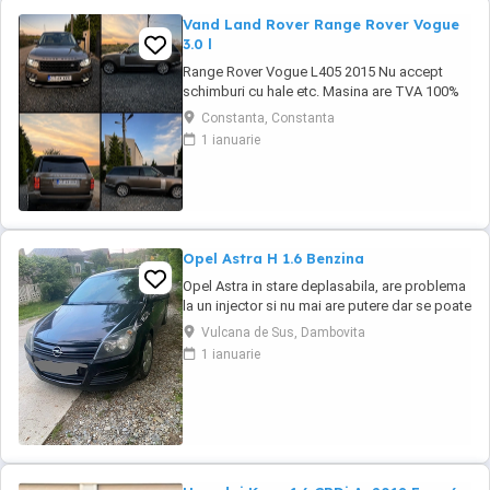
Vand Land Rover Range Rover Vogue
3.0 l
Range Rover Vogue L405 2015 Nu accept
schimburi cu hale etc. Masina are TVA 100%
deductibil Toate reviziile efectuate la Exclusiv
Constanta, Constanta
Auto Constanta Se ofera si set 4 anvelope de
1 ianuarie
iarna Masina se afla in Constanta KM :
149.792 Serie Sasiu : SALGA2KF7FA228601
Dotări pe care le văd cu certitudine: Exterior *
...
Opel Astra H 1.6 Benzina
Opel Astra in stare deplasabila, are problema
la un injector si nu mai are putere dar se poate
deplasa, pretul este negociabil la fata locului,
Vulcana de Sus, Dambovita
masina are si instalație Gpl omologată.
1 ianuarie