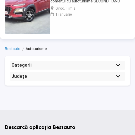
comerțul cu autoturisme SECOND HAND
IMPORT, - LIVRARE GRATUITĂ LA DOMICILIUL
Giroc, Timis
CLIENTULUI (200KM) -Factura se va emite în
1 ianuarie
lei la cursul de vânzare euro al Bancii
Transilvania din ziua plății -FISCAL -
GARANȚIE !!! -Toate actele pentru
înmatriculare definitivă în ...
Bestauto
Autoturisme
Categorii
Județe
Descarcă aplicația Bestauto