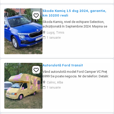
Skoda Kamiq 1.5 dsg 2024, garantie,
km 10200 reali
Skoda Kamiq, nivel de echipare Selection,
achiziționată în Septembrie 2024. Mașina se
află într-o stare impecabila. Detalii tehnice:
Lugoj, Timis
Motorizare: 1.5 TSI, 150 CP Transmisie:
1 ianuarie
Automată DSG An fabricație: 2024
(Septembrie) Kilometraj: 10200 km (reali,
verificabili) Garanție: Mașina beneficiază de
garanția ...
Autorulotă Ford transit
Vând autorulotă model Ford Camper VC Preț
6999 Se poate negocia. Nr de telefon: Detalii:
- Cai putere: 79 CP - Capacitatea cilindrică:
Calnic, Alba
2500 cm - Standard de emisie: 1 - Tipul de
1 ianuarie
combustibil: Diesel - Numar de uși: 3 -
Greutate în gol: 2390kg - Baterie nouă - Panou
solar - Motor în stare perfectă ...