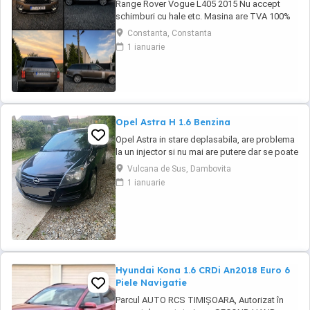
Range Rover Vogue L405 2015 Nu accept
schimburi cu hale etc. Masina are TVA 100%
deductibil Toate reviziile efectuate la Exclusiv
Constanta, Constanta
Auto Constanta Se ofera si set 4 anvelope de
1 ianuarie
iarna Masina se afla in Constanta KM :
149.792 Serie Sasiu : SALGA2KF7FA228601
Dotări pe care le văd cu certitudine: Exterior *
...
Opel Astra H 1.6 Benzina
Opel Astra in stare deplasabila, are problema
la un injector si nu mai are putere dar se poate
deplasa, pretul este negociabil la fata locului,
Vulcana de Sus, Dambovita
masina are si instalație Gpl omologată.
1 ianuarie
Hyundai Kona 1.6 CRDi An2018 Euro 6
Piele Navigatie
Parcul AUTO RCS TIMIȘOARA, Autorizat în