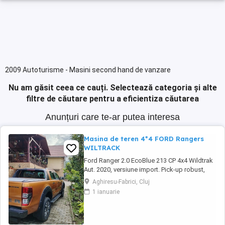
2009 Autoturisme - Masini second hand de vanzare
Nu am găsit ceea ce cauți.
Selectează categoria și alte
filtre de căutare pentru a eficientiza căutarea
Anunțuri care te-ar putea interesa
Masina de teren 4*4 FORD Rangers
WILTRACK
Ford Ranger 2.0 EcoBlue 213 CP 4x4 Wildtrak
Aut. 2020, versiune import. Pick-up robust,
performant și echipat complet, ideal pentru
Aghiresu-Fabrici, Cluj
activități profesionale sau aventuri off-road,
1 ianuarie
cu tehnologie modernă, tracțiune integrală și
confort premium. Prima înmatriculare: martie
2021 Serie sasiu:6FPPXXMJ2PLY43720 ...