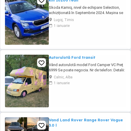
km 10200 reali
Skoda Kamiq, nivel de echipare Selection,
achiziționată în Septembrie 2024. Mașina se
află într-o stare impecabila. Detalii tehnice:
Lugoj, Timis
Motorizare: 1.5 TSI, 150 CP Transmisie:
1 ianuarie
Automată DSG An fabricație: 2024
(Septembrie) Kilometraj: 10200 km (reali,
verificabili) Garanție: Mașina beneficiază de
garanția ...
Autorulotă Ford transit
Vând autorulotă model Ford Camper VC Preț
6999 Se poate negocia. Nr de telefon: Detalii:
- Cai putere: 79 CP - Capacitatea cilindrică:
Calnic, Alba
2500 cm - Standard de emisie: 1 - Tipul de
1 ianuarie
combustibil: Diesel - Numar de uși: 3 -
Greutate în gol: 2390kg - Baterie nouă - Panou
solar - Motor în stare perfectă ...
Vand Land Rover Range Rover Vogue
3.0 l