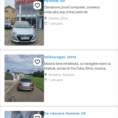
Hyundai i30
Climatronic,bord computer ,comenzi
volan,abs,esp,2chei,carte de
service,inchidere centralizata,servo , radio
Oradea, Bihor
cd,incalzire in scaune ,cotiera fata ,geamuri
1 ianuarie
electrice, vopsea metalizata, proiectoare de
ceata,8 x airbag,oglinzi electrice și încălzite
,carlig pentru remorca, senzori de parcare
scaun, pilot ...
Volkswagen Jetta
Masina bine intretinuta, cu navigatie mare cu
internet, acces la YouTube, filme, muzica,
spotify.
Suceava, Suceava
1 ianuarie
De vânzare Hummer H3