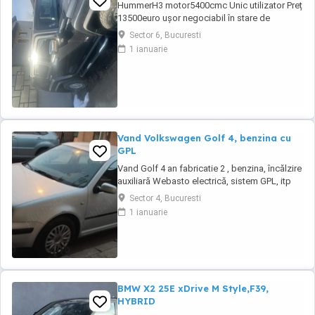
HummerH3 motor5400cmc Unic utilizator Preț
13500euro ușor negociabil în stare de
funcționare înmatriculat
Sector 6, Bucuresti
1 ianuarie
Vand Volkswagen Golf 4, benzina cu
GPL
Vand Golf 4 an fabricatie 2 , benzina, încălzire
auxiliară Webasto electrică, sistem GPL, itp
Sector 4, Bucuresti
1 ianuarie
BMW X2 25E xDrive M Style,F39,
HYBRID