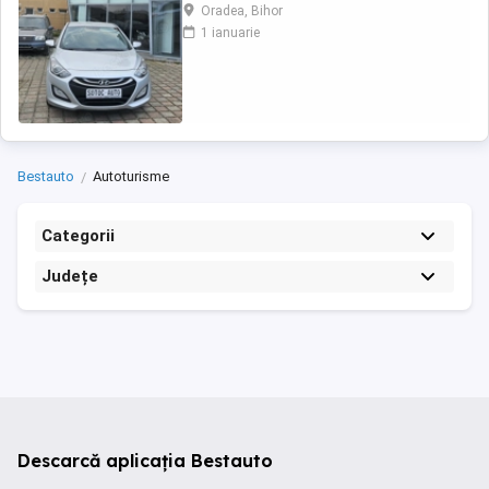
service,inchidere centralizata,servo , radio
Oradea, Bihor
cd,incalzire in scaune ,cotiera fata ,geamuri
1 ianuarie
electrice, vopsea metalizata, proiectoare de
ceata,8 x airbag,oglinzi electrice și încălzite
,carlig pentru remorca, senzori de parcare
scaun, pilot ...
Bestauto
Autoturisme
Categorii
Județe
Descarcă aplicația Bestauto