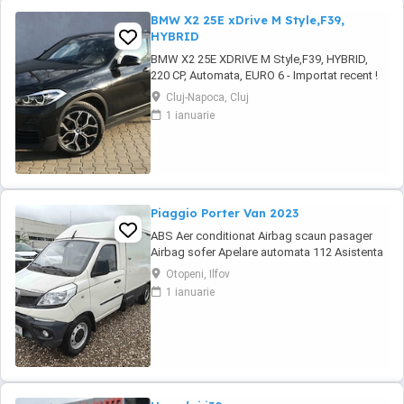
BMW X2 25E xDrive M Style,F39,
HYBRID
BMW X2 25E XDRIVE M Style,F39, HYBRID,
220 CP, Automata, EURO 6 - Importat recent !
CIV obtinut de la RAR! Testare baterie de
Cluj-Napoca, Cluj
tractiune - stare de sanatate de 88,7% ! *
1 ianuarie
Disponibil si in rate prin credit leasing pe o
perioada de 1-5 ani. TVA deductibil pentru
persoane juridice ! * Tara de Origine: ...
Piaggio Porter Van 2023
ABS Aer conditionat Airbag scaun pasager
Airbag sofer Apelare automata 112 Asistenta
in rampa Bluetooth Controlul tractiunii (ASR)
Otopeni, Ilfov
EBD ESP Faruri ceata Geamuri electrice fata
1 ianuarie
Lumini de zi Lumini de zi LED Oglinzi
exterioare cu reglare electrica Oglinzi
exterioare incalzite Oglinzi exterioare
rabatabile ...