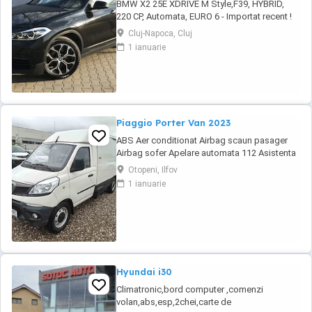
BMW X2 25E XDRIVE M Style,F39, HYBRID,
220 CP, Automata, EURO 6 - Importat recent !
CIV obtinut de la RAR! Testare baterie de
Cluj-Napoca, Cluj
tractiune - stare de sanatate de 88,7% ! *
1 ianuarie
Disponibil si in rate prin credit leasing pe o
perioada de 1-5 ani. TVA deductibil pentru
persoane juridice ! * Tara de Origine: ...
Piaggio Porter Van 2023
ABS Aer conditionat Airbag scaun pasager
Airbag sofer Apelare automata 112 Asistenta
in rampa Bluetooth Controlul tractiunii (ASR)
Otopeni, Ilfov
EBD ESP Faruri ceata Geamuri electrice fata
1 ianuarie
Lumini de zi Lumini de zi LED Oglinzi
exterioare cu reglare electrica Oglinzi
exterioare incalzite Oglinzi exterioare
rabatabile ...
Hyundai i30
Climatronic,bord computer ,comenzi
volan,abs,esp,2chei,carte de