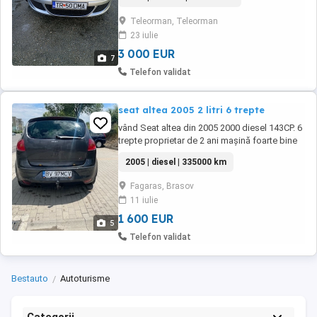
,km sunt absolut reali se pot verifica.
Teleorman, Teleorman
23 iulie
3 000 EUR
7
Telefon validat
seat altea 2005 2 litri 6 trepte
vând Seat altea din 2005 2000 diesel 143CP. 6
trepte proprietar de 2 ani mașină foarte bine
întreținută și îngrijită cu consumabile
2005 | diesel | 335000 km
schimbate la zi
Fagaras, Brasov
11 iulie
1 600 EUR
5
Telefon validat
Bestauto
Autoturisme