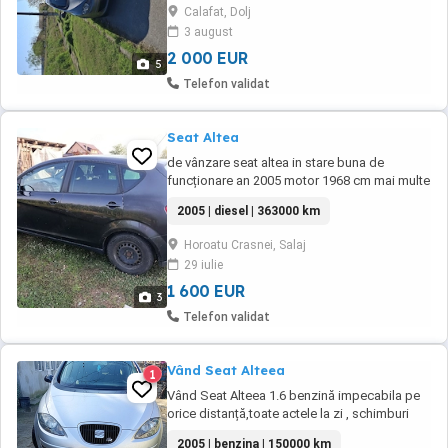
Calafat, Dolj
3 august
2 000 EUR
5
Telefon validat
Seat Altea
de vânzare seat altea in stare buna de
funcționare an 2005 motor 1968 cm mai multe
detalii privat preț 1600 euro negociabil
2005 | diesel | 363000 km
Horoatu Crasnei, Salaj
29 iulie
1 600 EUR
3
Telefon validat
Vând Seat Alteea
1
Vând Seat Alteea 1.6 benzină impecabila pe
orice distanță,toate actele la zi , schimburi
făcute an servis autorizat,nu bate nu troncăne
2005 | benzina | 150000 km