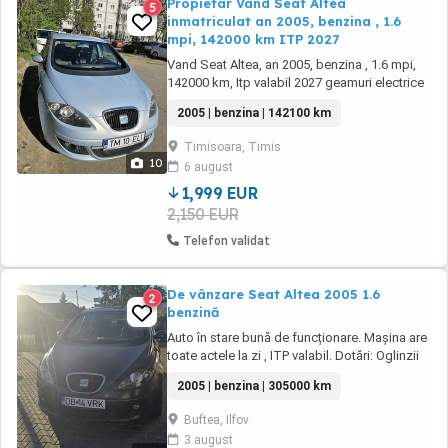
Propietar Vand Seat Altea
5
inmatriculat an 2005, benzina , 1.6
mpi, 142000 km ITP 2027
Vand Seat Altea, an 2005, benzina , 1.6 mpi,
142000 km, Itp valabil 2027 geamuri electrice
fata spate, scaune incalzite, oglinzi incalzite,
2005 | benzina | 142100 km
reglaj electric, tempomat. Distributie inlocuita
la 135000 km, kit ambreiaj inlocuit la 138000
Timisoara, Timis
km. Masina a fost cumparata din
10
6 august
reprezentanta din romania, nu e importata ...
1,999 EUR
2,150 EUR
Telefon validat
De vânzare Seat Altea 2005 1.6
2
benzină
Auto în stare bună de funcționare. Mașina are
toate actele la zi , ITP valabil. Dotări: Oglinzii
reglabile încălzite,volan reglabil, comenzi pe
2005 | benzina | 305000 km
volan, 2 chei ,climă pe 2 zone,geamuri
electrice și încălzite, jante aliaj.
Buftea, Ilfov
3 august