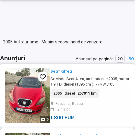
2005 Autoturisme - Masini second hand de vanzare
Anunțuri
20
50
Anunțuri pe pagină:
Seat altea
Se vinde Seat Altea, an fabricație 2005, motor
1.9 TDI diesel (1896 cm ), 77 kW ,105
CP,culoare roșie. Mașina este spațioasă,
2005 | diesel | 257011 km
economică și foarte potrivită atât pentru oraș,
cât și pentru drumuri lungi. Motor 1.9 TDI
Focsanei, Buzau
fiabil și consum redus 5 locuri Acte în regulă,
ieri 11:00
fiscal pe loc Mașina se vinde cu toate ...
1 800 EUR
5