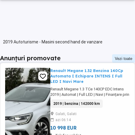
2019 Autoturisme - Masini second hand de vanzare
Anunțuri promovate
Vezi toate
Renault Megane 1.32 Benzina 140Cp
Automata I Echipare INTENS I Full
LED I Navi Mare
Renault Megane 1.3 TCe 140CP EDC Intens
2019 | Automat | Full LED | Navi | Finanțare prin
UniCredit Dobândă fixă de la 7,9%* Rate fixe
2019 | benzina | 142000 km
pe toată perioada finanțării Aprobare rapidă
Garanție inclusă pentru autoturismele eligibile
Galati, Galati
Transport la domiciliu, în funcție de distanță
azi 06:14
Contactează-ne ...
10 998 EUR