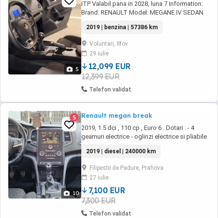
ITP Valabil pana in 2028, luna 7 Information:
Brand: RENAULT Model: MEGANE IV SEDAN
Colour: Noir Etoile Interior: Ambianta interioara
2019 | benzina | 57386 km
inchisa Upholstery: Tapiterie textila de
culoare neagra Fuel type: PETROL Gearbox: 6-
Voluntari, Ilfov
SPEED MANU GEARBOX Version: Zen TCe
29 iulie
116 GPF VIN: VF1RFB0 Siguranta : Airbaguri ...
12,099 EUR
5
12,399 EUR
Telefon validat
Renault megan break
5
2019, 1.5 dci , 110 cp , Euro 6 . Dotari : - 4
geamuri electrice - oglinzi electrice si pliabile
electric - navigatie touch screen - lumini de zi
2019 | diesel | 240000 km
Led - asistenta la parcare - Dublu climatronic -
comenzi volan - Start stop - senzori de ploaie
Filipestii de Padure, Prahova
lumini - pilot automat - senzori de parcare
27 iulie
fata - ...
7,100 EUR
10
7,300 EUR
Telefon validat