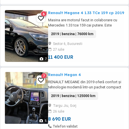
Renault Megane 4 1.33 TCe 159 cp 2019
6
Masina are motorul facut in colaborare cu
Mercedes 1.33 tce 159 cai putere. Este
echipată cu numeroase opțiuni pentru
2019 | benzina | 76000 km
confort, siguranță și performanță: Faruri LED
Pure Vision Distronic (pilot automat adaptiv)
Sector 6, Bucuresti
Lane Assist sistem menținere bandă Scaune
27 iulie
încălzite Funcție de masaj în scaune ...
11 400 EUR
7
Renault Megan 4
7
RENAULT MEGANE din 2019 oferă confort și
tehnologie modernă într-un pachet compact
și practic. Modelul este bine întreținut și
2019 | benzina | 125000 km
dispune de dotări utile pentru siguranță și
confort, fiind potrivit pentru deplasări urbane
Targu Jiu, Gorj
și extraurbane. Culoare: visina putreda uși și 5
26 iulie
locuriClimatizare automată pe două ...
8 690 EUR
5
Telefon validat