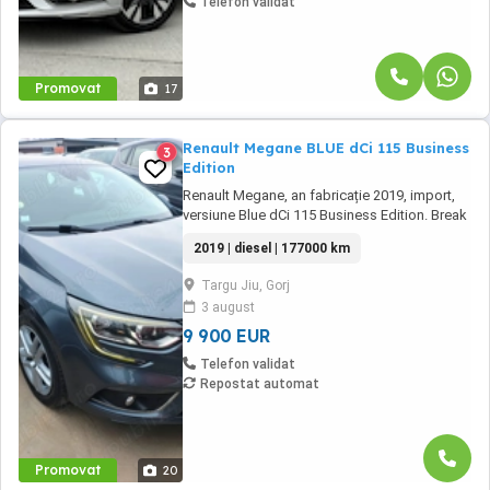
Telefon validat
Promovat
17
Renault Megane BLUE dCi 115 Business
3
Edition
Renault Megane, an fabricație 2019, import,
versiune Blue dCi 115 Business Edition. Break
modern, recunoscut pentru consumul redus,
2019 | diesel | 177000 km
fiabilitate și dotări avansate de confort și
siguranță. Mașina se prezintă într-o stare
Targu Jiu, Gorj
tehnică foarte bună, cu multiple echipamente
3 august
pentru o experiență completă la volan. -Prima
...
9 900 EUR
Telefon validat
Repostat automat
Promovat
20