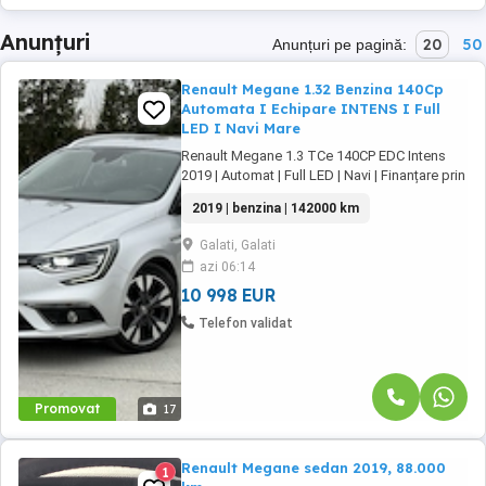
Anunțuri
20
50
Anunțuri pe pagină:
Renault Megane 1.32 Benzina 140Cp
Automata I Echipare INTENS I Full
LED I Navi Mare
Renault Megane 1.3 TCe 140CP EDC Intens
2019 | Automat | Full LED | Navi | Finanțare prin
UniCredit Dobândă fixă de la 7,9%* Rate fixe
2019 | benzina | 142000 km
pe toată perioada finanțării Aprobare rapidă
Garanție inclusă pentru autoturismele eligibile
Galati, Galati
Transport la domiciliu, în funcție de distanță
azi 06:14
Contactează-ne ...
10 998 EUR
Telefon validat
Promovat
17
Renault Megane sedan 2019, 88.000
1