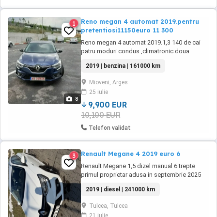
Reno megan 4 automat 2019.pentru
1
pretentiosi11150euro 11 300
Reno megan 4 automat 2019.1,3 140 de cai
patru moduri condus ,climatronic doua
zone,navigație încălzire în scaune.si multe
2019 | benzina | 161000 km
alte opțiunii.discuri și placute
noi..cauciucuri...154000km trecuți pe factura
Mioveni, Arges
9900 euro .masina este perfecta...schimburi
25 iulie
făcute. Baterie noua...
8
9,900 EUR
10,100 EUR
Telefon validat
Renault Megane 4 2019 euro 6
3
Renault Megane 1,5 dizel manual 6 trepte
primul proprietar adusa in septembrie 2025
provine din Franța clima duo start stop
2019 | diesel | 241000 km
navigație senzorii presiune roți,distanța faruri
led față spate și multe alte opțiuni sa
Tulcea, Tulcea
schimbat distribuție plăcuțe frâna ulei filtre
21 iulie