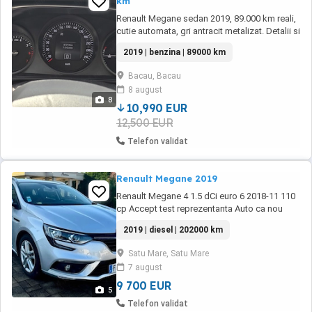
km
Renault Megane sedan 2019, 89.000 km reali,
cutie automata, gri antracit metalizat. Detalii si
video pe Whatsapp Mici defecte optice
2019 | benzina | 89000 km
Functioneaza impecabil Cauciucuri iarna-vara
Pret negociabil doar langa masina Fiscal pe
Bacau, Bacau
loc
8 august
8
10,990 EUR
12,500 EUR
Telefon validat
Renault Megane 2019
Renault Megane 4 1.5 dCi euro 6 2018-11 110
cp Accept test reprezentanta Auto ca nou
Ultima intrare în reprezentanta de 3500km
2019 | diesel | 202000 km
Anvelope noi all season Cutie automata Apple
CarPlay + Android auto - rulează aplicațiile din
Satu Mare, Satu Mare
telefon - WAZE , Google Maps , whatsapp ,
7 august
etc Asistenta schimbare faza lunga ...
9 700 EUR
5
Telefon validat