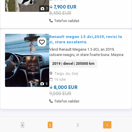
anvelope noi de iarnă dot 2025 mașina este ...
7,900 EUR
7
8,450 EUR
Telefon validat
Renault megan 1.5 dci,2019, revizi la
zi, stare excelenta.
Vând Renault Megane 1.5 dCi, an 2019,
culoare neagru, in stare foarte buna. Mașina
este întreținută cu atenție, toate reviziile
2019 | diesel | 205000 km
făcute la timp. - motor 1.5 dCi - transmisie
manuala - kilometraj 205000 km Dotari:
Targu Jiu, Gorj
navigație GPS, senzori de parcare, comenzi
16 iulie
pe volan, climatronic, jante de aliaj cu
5
cauciucuri ...
8,000 EUR
9,000 EUR
Telefon validat
›
‹
1
2