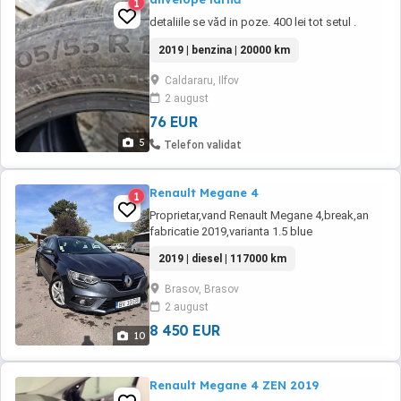
1
detaliile se văd in poze. 400 lei tot setul .
2019 | benzina | 20000 km
Caldararu, Ilfov
2 august
76 EUR
5
Telefon validat
Renault Megane 4
1
Proprietar,vand Renault Megane 4,break,an
fabricatie 2019,varianta 1.5 blue
dci,inmatriculat Ro. Dotari: clima 2
2019 | diesel | 117000 km
zone,geamuri-oglinzi electrice,pilot
automat,led,android auto,etc... Masina a fost
Brasov, Brasov
adusa personal din Franta,km actuali
2 august
117000,in crestere,detin raport car vertical(a
fost adusa la 72000),consumabile ...
8 450 EUR
10
Renault Megane 4 ZEN 2019