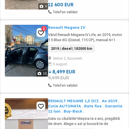
12 600 EUR
9
Telefon validat
Renault Megane IV
1
Vând Renault Megane IV Life, an 2019, motor
1.5 Blue dCi (Diesel, 115 CP), manual 6+1.
Mașina este în stare perfectă de funcționare,
2019 | diesel | 182000 km
fără probleme, și este extrem de economică.
Detalii esențiale: Rulaj: 182000 Culoare:
Sector 2, Bucuresti
albastru ITP valabil până în 2027 Dotări
5 august
Principale: Climatizare AC, Media ...
8,499 EUR
10
9,499 EUR
Telefon validat
RENAULT MEGANE 1,5 DCI . An 2019 .
Cutie AUTOMATA . Rate fixe . Garantie
12 luni . Buy-Back .
Gata cu căutările! Mașina ta e aici, pregătită
de drum. Alege-o azi și bucură-te de
experiența la volan! Rate Fixe in lei Luna