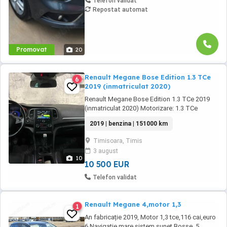
Telefon validat
Repostat automat
Promovat
20
Renault Megane Bose Edition 1.3 TCe
6
2019 (inmatriculat 2020)
Renault Megane Bose Edition 1.3 TCe 2019
(inmatriculat 2020) Motorizare: 1.3 TCe
benzina, 116 CP VIN: VF1RFB00964667358 An
2019 | benzina | 151000 km
fabricatie: 2019 Prima inmatriculare: 2020
Kilometraj: aprox. 149.000 km (in crestere)
Timisoara, Timis
Cutie de viteze: manuala 6+1 Norma de
3 august
poluare: Euro 6 Culoare: gri metalic Dotari
10
Bose Edition: Sistem ...
10 500 EUR
Telefon validat
Renault Megane 4,motor 1,3
1
An fabricație 2019, Motor 1,3 tce,116 cai,euro
6,Navigație mare,sistem sunet Bosse ,5