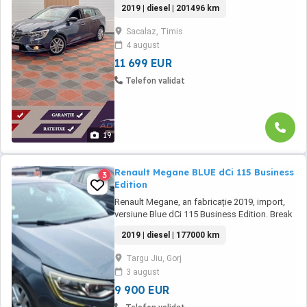
2019 | diesel | 201496 km
LIVRARE IN TOATA TARA- RENAULT MEGANE
1,5 Dci . CUTIE AUTOMATA . Motorizare 1500
Sacalaz, Timis
cmc ( 1,5 Dci ) Diesel . 116 Cp . . Euro 6 . An
4 august
2019 KM 201 496 ...
11 699 EUR
Telefon validat
19
Renault Megane BLUE dCi 115 Business
3
Edition
Renault Megane, an fabricație 2019, import,
versiune Blue dCi 115 Business Edition. Break
modern, recunoscut pentru consumul redus,
2019 | diesel | 177000 km
fiabilitate și dotări avansate de confort și
siguranță. Mașina se prezintă într-o stare
Targu Jiu, Gorj
tehnică foarte bună, cu multiple echipamente
3 august
pentru o experiență completă la volan. -Prima
...
9 900 EUR