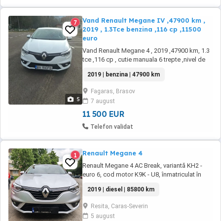
Vand Renault Megane IV ,47900 km ,
7
2019 , 1.3Tce benzina ,116 cp ,11500
euro
Vand Renault Megane 4 , 2019 ,47900 km, 1.3
tce ,116 cp , cutie manuala 6 trepte ,nivel de
echipare ,,business,, ! Masina se prezinta intr-
2019 | benzina | 47900 km
o stare impecabila , a fost folosita doar ca
masina de familie ! Dotari - bluetooth , radio ,
Fagaras, Brasov
port USB sistem audio , aer conditionat ,
5
7 august
tapiterie stofa , cotiera ...
11 500 EUR
Telefon validat
Renault Megane 4
1
Renault Megane 4 AC Break, variantă KH2 -
euro 6, cod motor K9K - U8, înmatriculat în
România în 2024 Decembrie, scaune încălzite
2019 | diesel | 85800 km
față, filtru de particule, cu aditiv AdBlue,
carburant=motorină, - 5 uși pentru acces facil
Resita, Caras-Severin
- Culoare: gri - An fabricație: 2019 - Stare:
5 august
utilizat