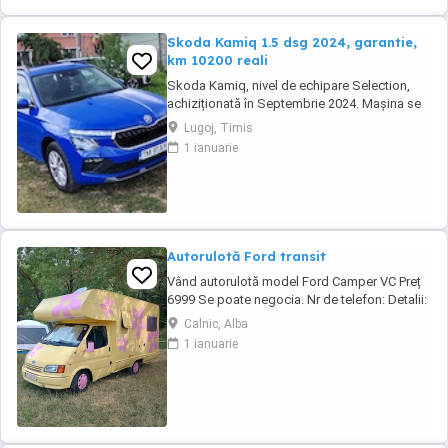
Skoda Kamiq 1.5 dsg 2024, garantie,
km 10200 reali
Skoda Kamiq, nivel de echipare Selection,
achiziționată în Septembrie 2024. Mașina se
află într-o stare impecabila. Detalii tehnice:
Lugoj, Timis
Motorizare: 1.5 TSI, 150 CP Transmisie:
1 ianuarie
Automată DSG An fabricație: 2024
(Septembrie) Kilometraj: 10200 km (reali,
verificabili) Garanție: Mașina beneficiază de
garanția ...
Autorulotă Ford transit
Vând autorulotă model Ford Camper VC Preț
6999 Se poate negocia. Nr de telefon: Detalii:
- Cai putere: 79 CP - Capacitatea cilindrică:
Calnic, Alba
2500 cm - Standard de emisie: 1 - Tipul de
1 ianuarie
combustibil: Diesel - Numar de uși: 3 -
Greutate în gol: 2390kg - Baterie nouă - Panou
solar - Motor în stare perfectă ...