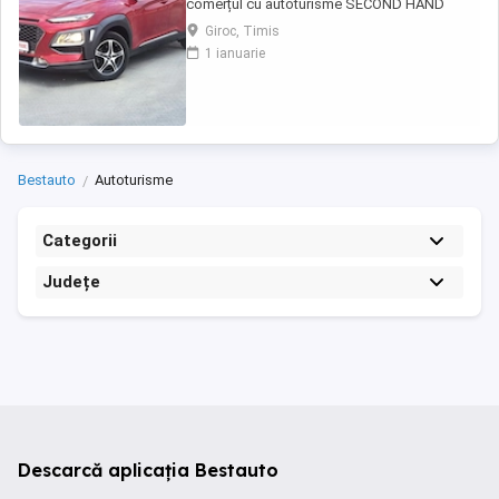
comerțul cu autoturisme SECOND HAND
IMPORT, - LIVRARE GRATUITĂ LA DOMICILIUL
Giroc, Timis
CLIENTULUI (200KM) -Factura se va emite în
1 ianuarie
lei la cursul de vânzare euro al Bancii
Transilvania din ziua plății -FISCAL -
GARANȚIE !!! -Toate actele pentru
înmatriculare definitivă în ...
Bestauto
Autoturisme
Categorii
Județe
Descarcă aplicația Bestauto