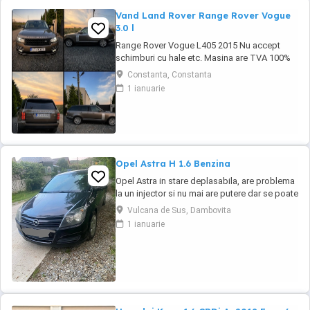
Vand Land Rover Range Rover Vogue
3.0 l
Range Rover Vogue L405 2015 Nu accept
schimburi cu hale etc. Masina are TVA 100%
deductibil Toate reviziile efectuate la Exclusiv
Constanta, Constanta
Auto Constanta Se ofera si set 4 anvelope de
1 ianuarie
iarna Masina se afla in Constanta KM :
149.792 Serie Sasiu : SALGA2KF7FA228601
Dotări pe care le văd cu certitudine: Exterior *
...
Opel Astra H 1.6 Benzina
Opel Astra in stare deplasabila, are problema
la un injector si nu mai are putere dar se poate
deplasa, pretul este negociabil la fata locului,
Vulcana de Sus, Dambovita
masina are si instalație Gpl omologată.
1 ianuarie