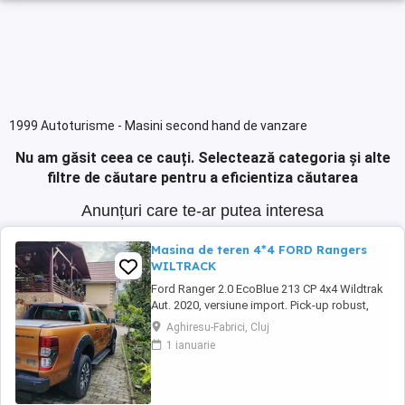
1999 Autoturisme - Masini second hand de vanzare
Nu am găsit ceea ce cauți.
Selectează categoria și alte
filtre de căutare pentru a eficientiza căutarea
Anunțuri care te-ar putea interesa
Masina de teren 4*4 FORD Rangers
WILTRACK
Ford Ranger 2.0 EcoBlue 213 CP 4x4 Wildtrak
Aut. 2020, versiune import. Pick-up robust,
performant și echipat complet, ideal pentru
Aghiresu-Fabrici, Cluj
activități profesionale sau aventuri off-road,
1 ianuarie
cu tehnologie modernă, tracțiune integrală și
confort premium. Prima înmatriculare: martie
2021 Serie sasiu:6FPPXXMJ2PLY43720 ...