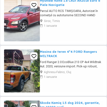
Hyundai Kona 1.6 CRDi An2018 Euro 6
Piele Navigatie
Parcul AUTO RCS TIMIȘOARA, Autorizat în
comerțul cu autoturisme SECOND HAND
IMPORT, - LIVRARE GRATUITĂ LA DOMICILIUL
Giroc, Timis
CLIENTULUI (200KM) -Factura se va emite în
1 ianuarie
lei la cursul de vânzare euro al Bancii
Transilvania din ziua plății -FISCAL -
GARANȚIE !!! -Toate actele pentru
înmatriculare definitivă în ...
Masina de teren 4*4 FORD Rangers
WILTRACK
Ford Ranger 2.0 EcoBlue 213 CP 4x4 Wildtrak
Aut. 2020, versiune import. Pick-up robust,
performant și echipat complet, ideal pentru
Aghiresu-Fabrici, Cluj
activități profesionale sau aventuri off-road,
1 ianuarie
cu tehnologie modernă, tracțiune integrală și
confort premium. Prima înmatriculare: martie
2021 Serie sasiu:6FPPXXMJ2PLY43720 ...
Skoda Kamiq 1.5 dsg 2024, garantie,