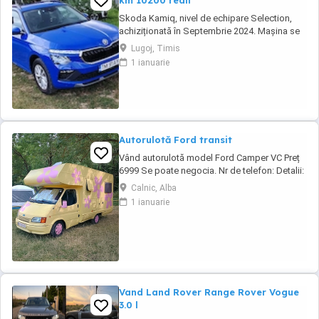
km 10200 reali
Skoda Kamiq, nivel de echipare Selection,
achiziționată în Septembrie 2024. Mașina se
află într-o stare impecabila. Detalii tehnice:
Lugoj, Timis
Motorizare: 1.5 TSI, 150 CP Transmisie:
1 ianuarie
Automată DSG An fabricație: 2024
(Septembrie) Kilometraj: 10200 km (reali,
verificabili) Garanție: Mașina beneficiază de
garanția ...
Autorulotă Ford transit
Vând autorulotă model Ford Camper VC Preț
6999 Se poate negocia. Nr de telefon: Detalii:
- Cai putere: 79 CP - Capacitatea cilindrică:
Calnic, Alba
2500 cm - Standard de emisie: 1 - Tipul de
1 ianuarie
combustibil: Diesel - Numar de uși: 3 -
Greutate în gol: 2390kg - Baterie nouă - Panou
solar - Motor în stare perfectă ...
Vand Land Rover Range Rover Vogue
3.0 l