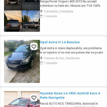
Range Rover Vogue L405 2015 Nu accept
schimburi cu hale etc. Masina are TVA 100%
deductibil Toate reviziile efectuate la Exclusiv
Constanta, Constanta
Auto Constanta Se ofera si set 4 anvelope de
1 ianuarie
iarna Masina se afla in Constanta KM :
149.792 Serie Sasiu : SALGA2KF7FA228601
Dotări pe care le văd cu certitudine: Exterior *
...
Opel Astra H 1.6 Benzina
Opel Astra in stare deplasabila, are problema
la un injector si nu mai are putere dar se poate
deplasa, pretul este negociabil la fata locului,
Vulcana de Sus, Dambovita
masina are si instalație Gpl omologată.
1 ianuarie
Hyundai Kona 1.6 CRDi An2018 Euro 6
Piele Navigatie
Parcul AUTO RCS TIMIȘOARA, Autorizat în