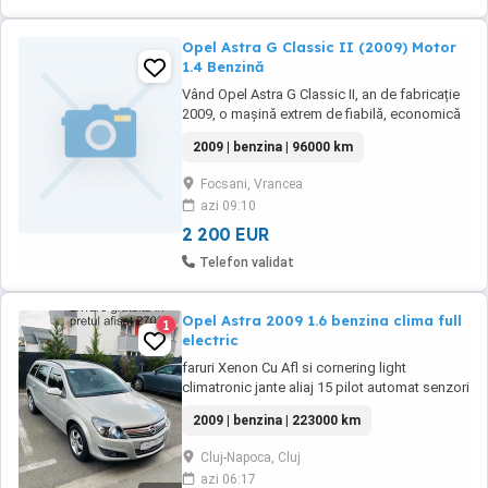
Opel Astra G Classic II (2009) Motor
1.4 Benzină
Vând Opel Astra G Classic II, an de fabricație
2009, o mașină extrem de fiabilă, economică
și ieftină de întreținut. Sunt proprietar în acte,
2009 | benzina | 96000 km
ofer fiscal pe loc și toate documentele sunt la
zi.Detalii tehnice:Motor: 1.4 Twinport
Focsani, Vrancea
(Benzină)Putere: 90 CP Rulaj: 96000km reali
azi 09:10
Cutie de viteze: Manuală, 5+1 ...
2 200 EUR
Telefon validat
Opel Astra 2009 1.6 benzina clima full
1
electric
faruri Xenon Cu Afl si cornering light
climatronic jante aliaj 15 pilot automat senzori
ploaie computer bord senzori lumini
2009 | benzina | 223000 km
inchidere centralizata cu telecomanda carlig
remorcare proiectoare ceata oglinda
Cluj-Napoca, Cluj
electrocromata geamuri oglinzi electrice
azi 06:17
incalzite geamuri Ionizate fabrica Volan piele