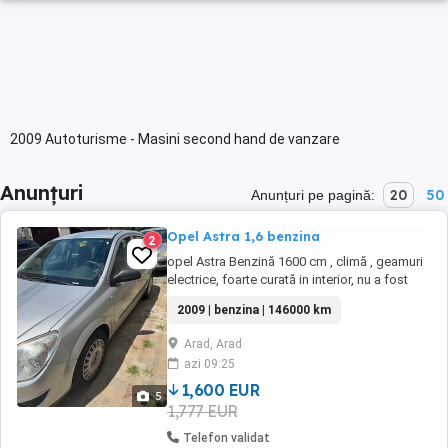
2009 Autoturisme - Masini second hand de vanzare
Anunțuri
20
50
Anunțuri pe pagină:
Opel Astra 1,6 benzina
2
opel Astra Benzină 1600 cm , climă , geamuri
electrice, foarte curată in interior, nu a fost
rulată în România preț fix
2009 | benzina | 146000 km
Arad, Arad
azi 09:25
1,600 EUR
5
1,777 EUR
Telefon validat