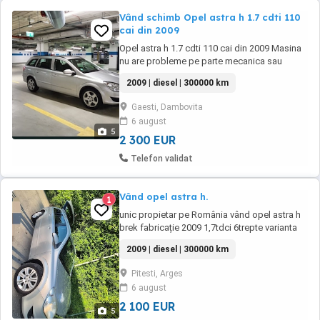
Vând schimb Opel astra h 1.7 cdti 110
cai din 2009
Opel astra h 1.7 cdti 110 cai din 2009 Masina
nu are probleme pe parte mecanica sau
estetica. La masina au fost înlocuite în ultimul
2009 | diesel | 300000 km
an urmatoarele; Buji incandescente . Chit
ambreaj și volanta. Schimb ulei de 1000 de
Gaesti, Dambovita
km. Plăcute frână față si spate de 2000 de
6 august
km. Chit distributie continental si pompa ...
5
2 300 EUR
Telefon validat
Vând opel astra h.
1
unic propietar pe România vând opel astra h
brek fabricație 2009 1,7tdci 6trepte varianta
ful interior 10 din 10 exterior 9din10 mașina
2009 | diesel | 300000 km
funcționează ireproșabil fără vicii ascunse
mai multe detalii la tel ,exclus samsari!
Pitesti, Arges
6 august
2 100 EUR
5