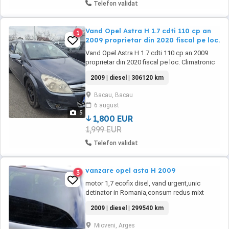
Telefon validat
Vand Opel Astra H 1.7 cdti 110 cp an
1
2009 proprietar din 2020 fiscal pe loc.
Vand Opel Astra H 1.7 cdti 110 cp an 2009
proprietar din 2020 fiscal pe loc. Climatronic
Bord computer Distributie schimbata in urma
2009 | diesel | 306120 km
cu 2000 km Volanta și ambreiaj schimbate
recent Comenzi volan Jante aliaj Geamuri
Bacau, Bacau
electrice Oglinzi electrice Pret 1800 euro
6 august
negociabil Mecanic masina este ok, ...
5
1,800 EUR
1,999 EUR
Telefon validat
vanzare opel asta H 2009
3
motor 1,7 ecofix disel, vand urgent,unic
detinator in Romania,consum redus mixt
5,5%,masina de familie,cu spatiu de
2009 | diesel | 299540 km
depozitare, madel facelit
Mioveni, Arges