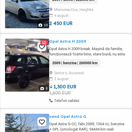
climatronic, navigáció, geamuri electrice,
oglinzi electrice, board computer, volan cu
Miercurea-Ciuc, Harghita
comenzi, senzori de ploaie și lumină,
4 august
închidere centralizată, servodirecție, airbaguri,
...
2 450 EUR
10
Opel Astra H 2009
12
Opel Astra H 2009 break. Mașină de familie,
funcționează foarte bine, stare bună, nu este
impecabilă pentru cei pretențioși, o folosesc
2009 | benzina | 260000 km
in continuare interes familie, se acceptă orice
test sau verificare, doar pentru persoane
Sector 6, Bucuresti
serioase. Preț 1300 Euro, negociabil Tel.
3 august
1,300 EUR
8
1,600 EUR
Telefon validat
vand Opel Astra G
Opel Astra G-CC, fabr.2009, 1364 cc, benzina
+ GPL (omologat RAR), 94444 km reali