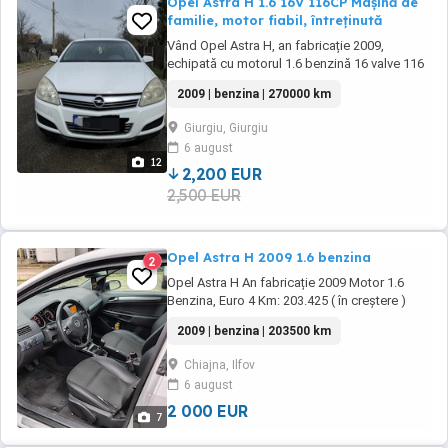
Opel Astra H 1.6 16V 116CP Mașină de
familie, motor fiabil, întreținută
Vând Opel Astra H, an fabricație 2009,
echipată cu motorul 1.6 benzină 16 valve 116
CP, una dintre cele mai apreciate motorizări
2009 | benzina | 270000 km
din gama acestui model datorită fiabilității și
costurilor reduse de întreținere. Mașina a fost
Giurgiu, Giurgiu
folosită ca mașină de familie, condusă
6 august
normal și fără utilizare intensă. ...
12
2,200 EUR
2,500 EUR
Opel Astra H 2009 1.6 benzina
2
Opel Astra H An fabricație 2009 Motor 1.6
Benzina, Euro 4 Km: 203.425 ( în creștere )
Faruri BiXenon cu funcția Sistem Cornering
2009 | benzina | 203500 km
Lights (se mișcă în funcție în ce direcție
virezi) Clima Pilot automat Încălzire în scaune
Chiajna, Ilfov
Senzor lumini ploaie Comenzi volan Oglinzi
6 august
electrice Geamuri electrice (doar ...
2 000 EUR
7