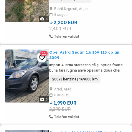
prezintă întro stare foarte buna totul
funcționează perfect ,făra martori ascunși
Beleti-Negresti, Arges
accept ori ce probaă
6 august
5
2,200 EUR
2,400 EUR
Telefon validat
Opel Astra Sedan 1.6 16V 115 cp an
11
2009
Import Austria stare tehnică și optica foarte
buna fara rugină anvelope iarna doua chei
foarte curata 169000 km reali se poate scoate
2009 | benzina | 169000 km
3 seturi de numere rosii
Arad, Arad
6 august
5
1,990 EUR
2,290 EUR
Telefon validat