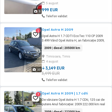
5 august
999 EUR
5
Telefon validat
Opel Astra H 2009
1
Opel Astra H 1.7 CDTI EcoTec 110 CP 2009
3.499 Vând Opel Astra H, an fabricație 2009,
motorizare 1.7 CDTI EcoTec de 110 CP, cutie
2009 | diesel | 205000 km
manuală, cu 205.000 km. Mașina este bine
întreținută, economică și pregătită de drum,
Timisoara, Timis
fără investiții imediate. Investiții recente: *
4 august
Distribuție completă schimbată * ...
3,149 EUR
10
3,499 EUR
Telefon validat
Opel Astra H 2009 | 1.7 cdti
7
De vânzare Opel Astra H 1.7 CDti, 125 cai de
putere Anul fabricației: 2009 222.000 km real
(verificabil) Cutie manuală 6+1 Dotări:
2009 | diesel | 222000 km