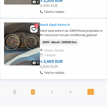
2,200 EUR
5
2,400 EUR
Telefon validat
Vand Opel Astra H
3
Vand opel astra H an 2009 Primul proprietar in
Ro Cauciucuri noi,aer conditionat,geamuri
electrice,folie geamuri autorizaata,folie faruri
2009 | diesel | 200000 km
impecabila Motor 1.7 cdti 110 CP Filtru
partucule activ
Giurgiu, Giurgiu
2 august
2,600 EUR
5
2,800 EUR
Telefon validat
›
‹
1
2
3