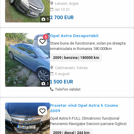
Leicesti, Arges
ieri 10:21
2 700 EUR
3
Opel Astra Decapotabil
3
Stare buna de functionare ,volan pe dreapta
inmatriculata in Romania 180 000km
2009 | benzina | 180000 km
Calimanesti, Valcea
6 august
1 500 EUR
3
Telefon validat
Proietar vînd Opel Astra h Cosmo
2009
Opel Astra h FULL Climatronic funcțional
Panoramic Navigație Senzori parcare Oglinzi
electrice încălzite pilot automat ,Mașină se
2009 | diesel | 244 km