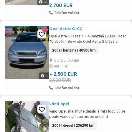
11
...
2 700 EUR
Telefon validat
Opel Astra G-CC
1
Opel Astra G Classic 1.4 Benzină | 2009 | Doar
40.500 km Se vinde Opel Astra G Classic
Hatchback, an fabricație 2009, cu motor 1.4
2009 | benzina | 40500 km
benzină, 90 CP (66 kW). Mașina are doar
40500 km, un rulaj foarte mic pentru vârsta ei,
Giurgiu, Giurgiu
fiind ideală pentru cine caută un autoturism
ieri 11:47
fiabil și economic. Detalii: An fabricație: ...
2,500 EUR
1
2,900 EUR
Telefon validat
vând opel
vând Opel, mai multe detalii la fața locului, se
poate vedea și face probe oricând
2009 | diesel | 236290 km