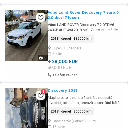
Vand Land Rover Diacovery 7 euro 6
2.0 disel 7 locuri
Vând LAND ROVER Discovery 7 2.0TDV6
240CP AUT 4x4 2018 MY - 7 Locuri luată de
noua cu Istoric la Țiriac Auto dețin facturile
2018 | diesel | 185000 km
toate reviziile recent făcute ulei motor , ulei
cutie , cauciucuri noi , discu ri + plăcute fata
Lupeni, Hunedoara
spate , Distribuție nouă făcută în
6 iulie
reprezentanta ofer facturii Pachet 7 Locuri. ...
5
28,000 EUR
30,000 EUR
Telefon validat
Discovery 2018
1
Mașina este la noi de 2 ani. Nu necesită
investiții, totul funcționează super, fără bătăi
sau alte probleme. Istoric service, fără erori în
2018 | diesel | 300000 km
bord sau probleme mecanice. Accept
verificare cu mecanic. Mașina este luată de la
Cascioarele (Gaiseni), Giurgiu
primul proprietar, abia ce i-am schimbat
16 iunie