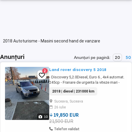
2018 Autoturisme - Masini second hand de vanzare
Anunțuri
20
50
Anunțuri pe pagină:
Land rover discovery 5 2018
2
- Discovery 5,2.0Diesel, Euro 6 , 4x4 automat.
245cp - Franare de urgenta la viteze mari -
Parbriz incalzit heliomat - Lichid spalare
2018 | diesel | 231000 km
parbriz incalzit - Volan incalzit - Scaune
fata&spate incalzite toate 7 - Guri de ventilatie
Suceava, Suceava
laterale - Inscriptia "Discovery" Gloss Black -
26 iulie
Capace oglinzi exterioare ...
19,850 EUR
10
21,500 EUR
Telefon validat