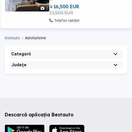
bateria care are garanție. Motorul de ...
16,500 EUR
7
21,500 EUR
Telefon validat
Bestauto
Autoturisme
Categorii
Județe
Descarcă aplicația Bestauto