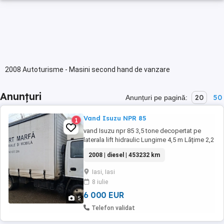
2008 Autoturisme - Masini second hand de vanzare
Anunțuri
20
50
Anunțuri pe pagină:
Vand Isuzu NPR 85
1
vand Isuzu npr 85 3,5 tone decopertat pe
laterala lift hidraulic Lungime 4,5 m Lățime 2,2
m util Înălțime 2,3 m util anul fabricației 2008
2008 | diesel | 453232 km
capacitate transport 8 euro paleti mașina
funcționează impecabil fiscal la zi pentru mai
Iasi, Iasi
multe detalii la nr de telefon
8 iulie
6 000 EUR
5
Telefon validat