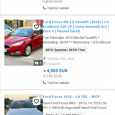
5,800 EUR
Telefon validat
Ford Focus MK 3.5 Facelift (2015) | 1.0
1
EcoBoost 125 CP | Cutie manuală 6+1 |
Euro 6 | Pachet Iarnă
* An fabricație: 2015 (Model Facelift) *
Kilometraj: 267417 * Motorizare: 1.0 EcoBoost
(Benzină) * Putere: 125 CP * Normă poluare:
2015 | benzina | 267417 km
Euro 6 * Cutie de viteze: Manuală (6+1 trepte)
* Proprietar: Persoană fizică (Ofer certificat
Chisineu Cris, Arad
fiscal pe loc) Dotări: * Volan încălzit * Parbriz
5
2 august
încălzit (degivrare rapidă) * ...
4,500 EUR
4,799 EUR
Telefon validat
Ford Focus 2015 - 1.6 TDI - 95CP
Vand Ford Focus MK3 - 2015 | 1.6 TDCi | 95
CP | 3.700 EUR negociabil Vand Ford Focus
MK3, an fabricatie 2015, motor 1.6 TDCi