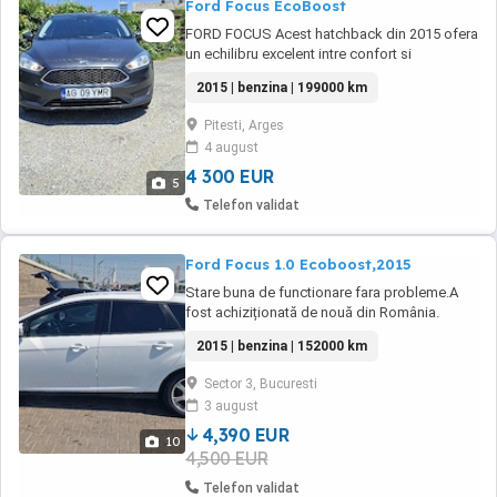
Ford Focus EcoBoost
FORD FOCUS Acest hatchback din 2015 ofera
un echilibru excelent intre confort si
performanta. Modelul este bine intretinut si
2015 | benzina | 199000 km
vine cu dotari moderne pentru siguranta si
confort, fiind potrivit atat pentru oras, cat si
Pitesti, Arges
pentru drumuri lungi. Ford Focus 1.0
4 august
EcoBoost An fabricatie: 2015 Km parcursi: ...
4 300 EUR
5
Telefon validat
Ford Focus 1.0 Ecoboost,2015
Stare buna de functionare fara probleme.A
fost achiziționată de nouă din România.
Pentru cei interesati ofer istoricul de service
2015 | benzina | 152000 km
pana la 1 ianuarie 2020.Acte valabile cu fiscal.
Motor 1.0 ecoboost 100 Cp.Consum mic.
Sector 3, Bucuresti
Cutia de viteze 5 trepte. An fabricatie 2015.
3 august
Kilometraj:153000, Norma de poluare ...
4,390 EUR
10
4,500 EUR
Telefon validat