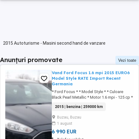
2015 Autoturisme - Masini second hand de vanzare
Anunțuri promovate
Vezi toate
Vand Ford Focus 1.6 mpi 2015 EURO6
Model Style RATE Import Recent
Germania
* Ford Focus * * Model Style * * Culoare
Black Pearl Metallic * Motor 1.6 mpi - 125 cp *
* EURO6 * * Cutie viteze manuala 5+1 viteze *
2015 | benzina | 259000 km
Cornering lights * Daylight * Sistem audio
Navigatie Color Ford cd mp3 Aux USB Card *
Buzau, Buzau
Sistem audio cu 12 difuzoare * Tapiserie
1 august
velur impecabila * Incalzire ...
6 990 EUR