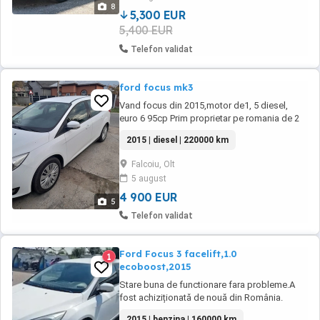
schimbate plus piesele vechi sunt în
8
portbagaj să nu ...
5,300 EUR
5,400 EUR
Telefon validat
ford focus mk3
Vand focus din 2015,motor de1, 5 diesel,
euro 6 95cp Prim proprietar pe romania de 2
ani, ofer fiscal pe loc masina are schimbate
2015 | diesel | 220000 km
kit ambreiaj si distributie, amortizoare fata si
spate cu flanse , brate fata si spate , bielete
Falcoiu, Olt
directie cu capete de bara, detin factura
5 august
service. Dotari: abs, esp, senzori ...
4 900 EUR
5
Telefon validat
Ford Focus 3 facelift,1.0
1
ecoboost,2015
Stare buna de functionare fara probleme.A
fost achiziționată de nouă din România.
Pentru cei interesati ofer istoricul de service
2015 | benzina | 160000 km