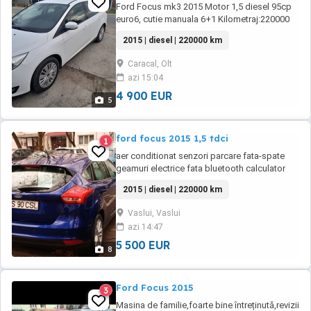
Ford Focus mk3 2015 Motor 1,5 diesel 95cp
euro6, cutie manuala 6+1 Kilometraj:220000
Primul proprietar pe Romania de 2 ani Nu
2015 | diesel | 220000 km
necesita nici investiție în viitorul apropiat,
deoarece are schimbate chit ambreiaj și
Caracal, Olt
distribuție cu factura service, amortizoare
azi 15:04
fata și spate cu flanșe, brațe fata spate, ...
4 900 EUR
5
ford focus 2015 1,5 tdci
1
aer conditionat senzori parcare fata-spate
geamuri electrice fata bluetooth calculator
bord navigatie comenzi vocale volan piele
2015 | diesel | 220000 km
,cmenzi pe volan pilot automat oglinzi
reglabile electric jante aliaj sistem
Vaslui, Vaslui
monitorizare presiune in pneuri isofix
azi 14:47
servodirectie ,start&stop ,abs,esp
5 500 EUR
8
Ford Focus 2015
3
Masina de familie,foarte bine întreținută,revizii