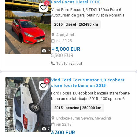
Ford Focus Diesel TCDI
5
Vand Ford Focus 1,5 TDCI 120cp Euro 6
Autoturism de garaj putin rulat in Romania
Dotari: Cutie manuala: 6 viteze Faruri BiXenon
2015 | diesel | 262480 km
cu functie corrnering si day light Led si
stopuri led Navigatie cu harti actualizate 2024
Arad, Arad
Tempomat Volan piele cu comenzi Parbriz
azi 09:25
incalzit Clima Incalzire in scaune Senzori ...
5,000 EUR
9
5,300 EUR
Telefon validat
Vind Ford Focus motor 1,0 ecobost
4
stare foarte buna an 2015
Ford Focus 1,0 ecobost benzina stare foarte
buna an de fabricație 2015 , 100 cp euro 6
2015 | benzina | 250000 km
Drobeta-Turnu Severin, Mehedinti
ieri 22:13
7
3 300 EUR