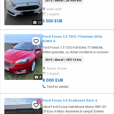
2015 | diesel | 281400 km
(motorina), 95 CP, cu 281.365 km. Masina este
inmatriculata, iar eu sunt al doilea proprietar.
Arad, Arad
Dotari: * Aer conditionat * Geamuri electrice
2 august
fata * Computer de bord * ESP ...
3 500 EUR
10
Ford Focus 1.5 TDCi Titanium 2016
EURO 6
Ford Focus 1.5 TDCi Full Extra TITANIUM,
Editie speciala, cu dotari moderne si consum
redus. Tehnic si estetic in stare foarte buna.
2015 | diesel | 185116 km
Interior deosebit. Cotiera din piele, ABS, ESP,
EBD, DAY LIGHT, FULL LED FATA SPATE,
Buzau, Buzau
Dublu climatronic cu 2 zone cu senzor de
2 august
calitatea aerului din habitaclu, Navigatie ...
8
8 000 EUR
Telefon validat
Ford Focus 1.0 Ecoboost Euro 6
1
Vând Ford Focus Hatchback Motor 999 101
CP Euro 6 Maro Asistenta în rampă Sistem