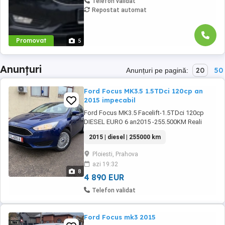
Telefon validat
Repostat automat
Promovat
5
Anunțuri
20
50
Anunțuri pe pagină:
Ford Focus MK3.5 1.5TDci 120cp an
2015 impecabil
Ford Focus MK3.5 Facelift-1.5TDci 120cp
DIESEL EURO 6 an2015 -255.500KM Reali
100% (istoric verificat ),Carte Service+facturi
2015 | diesel | 255000 km
doveditoare!!! -Cumparata de la privat unic
proprietar -Capacitate: 1496 cm3 DIESEL;
Ploiesti, Prahova
Putere: 81kw 120cp fara Adblue -Dotari: -
azi 19:32
senzor de ploaie și lumina cu functia follow
8
me ...
4 890 EUR
Telefon validat
Ford Focus mk3 2015