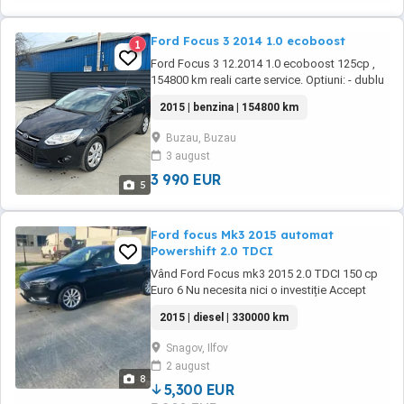
Ford Focus 3 2014 1.0 ecoboost
1
Ford Focus 3 12.2014 1.0 ecoboost 125cp ,
154800 km reali carte service. Optiuni: - dublu
climatronic - scaune incalzite - carlig
2015 | benzina | 154800 km
remorcare detasabil - geamuri, oglinzi
electrice - motor 1.0 ecoboost 125cp 6 viteze
Buzau, Buzau
Stare tehnica si estetica foarte buna. consum
3 august
mic de combustibil. Distributie schimbata ...
3 990 EUR
5
Ford focus Mk3 2015 automat
Powershift 2.0 TDCI
Vând Ford Focus mk3 2015 2.0 TDCI 150 cp
Euro 6 Nu necesita nici o investiție Accept
verificare reprezentanta Ford Cu toate reviziile
2015 | diesel | 330000 km
la zi. -Km reali 320632 in creștere ofer serie
șasiu in privat pentru verificare. -Mașina
Snagov, Ilfov
inmatriculata in 22.01.2022 -Dublu Climatronic
2 august
- Volan reglabil imbracat in ...
8
5,300 EUR