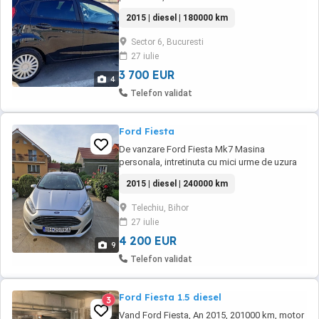
economic, costuri mici de exploatare. Detalii
2015 | diesel | 180000 km
principale: An fabricație: 2015 180.000 km
Motorizare: 1.5 TDCi diesel Putere: 75 CP (55
Sector 6, Bucuresti
kW) Capacitate: 1499 Culoare: Negru
27 iulie
Combustibil: Motorină Consum foarte mic
Dotări: Aer ...
3 700 EUR
4
Telefon validat
Ford Fiesta
De vanzare Ford Fiesta Mk7 Masina
personala, intretinuta cu mici urme de uzura
datorita varstei Schimburi facute la timp Kit
2015 | diesel | 240000 km
ambreiaj, kit distributie,brate fata schimbate
la 218000km pot dovedi cu facturi Dotari: -
Telechiu, Bihor
Senzor de parcare fata spate -Start Stop -
27 iulie
Aer Conditionat - ABS - ESP - TCS - Hill start ...
4 200 EUR
9
Telefon validat
Ford Fiesta 1.5 diesel
3
Vand Ford Fiesta, An 2015, 201000 km, motor