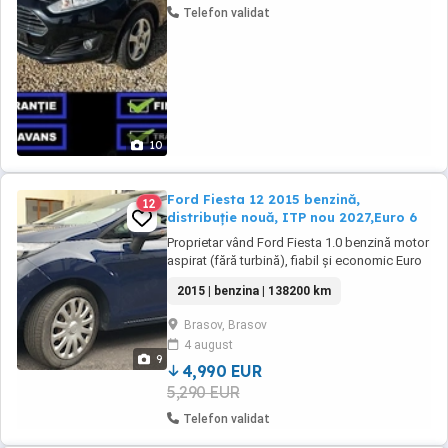
Telefon validat
10
Ford Fiesta 12 2015 benzină,
12
distribuție nouă, ITP nou 2027,Euro 6
Proprietar vând Ford Fiesta 1.0 benzină motor
aspirat (fără turbină), fiabil și economic Euro
6 Facelift 12 2015 138200km Consum mic,
2015 | benzina | 138200 km
ideală naveta oraș sau drumuri lungi Mașină
întreținută, al doilea proprietar Stare tehnică
Brasov, Brasov
foarte bună, nu necesită nici o investiție *Kit
4 august
Distribuție +pompă apă schimbate *Curea ...
9
4,990 EUR
5,290 EUR
Telefon validat