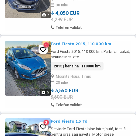
chei km reali- ofer VIN pentru Carvertical stare
30 iulie
technica foarte buna masina cumparata ...
4,050 EUR
3
4,299 EUR
Telefon validat
Ford Fiesta 2015, 110.000 km
5
Ford Fiesta 2015, 110 000 km. Parbriz incalzit,
scaune incalzite..
2015 | benzina | 110000 km
Mosnita Noua, Timis
28 iulie
3,550 EUR
5
3,600 EUR
Telefon validat
Ford Fiesta 1.5 Tdi
2
Se vinde Ford Fiesta bine întreținută, ideală
pentru oraș sau navetă. Motor diesel