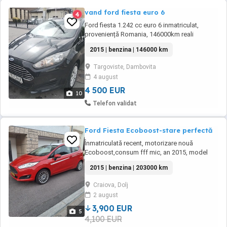
vand ford fiesta euro 6
4
Ford fiesta 1.242 cc euro 6 inmatriculat,
proveniență Romania, 146000km reali
verificabili, pașaport service,detin raport car
2015 | benzina | 146000 km
vertical. se poate pune Gpl ieftin( intre 2000 lei
si 3000 lei cummontaj inclus )fiind mpi nu
Targoviste, Dambovita
injecție directă, geamuri electrice față spate
4 august
Oglinzi electrice si incalzite senzori ...
4 500 EUR
10
Telefon validat
Ford Fiesta Ecoboost-stare perfectă
Înmatriculată recent, motorizare nouă
Ecoboost,consum fff mic, an 2015, model
Titanium Crom, geamuri electrice, lumini
2015 | benzina | 203000 km
ambientale opționale, comenzi volan,
tapițerie impecabilă. ITP 2027,taxe la zi.Preț
Craiova, Dolj
3900 euro. Telefon .
2 august
3,900 EUR
5
4,100 EUR