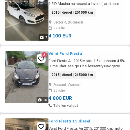
1.5 D Masina nu necesita investii, are toate
schimburile facute la zi si urmatoarele optiuni:
2015 | diesel | 201000 km
Geamuri electrice fata Oglinzi electrice
incalzite Aer conditionat Sistem audio cu
Sector 4, Bucuresti
bluetooth, USB, AUX Comenzi vocale
27 iulie
Comenzi volan Volan reglabil pe inaltime ...
4 100 EUR
7
Vând Ford Fiesta
2
Ford Fiesta An 2015 Motor 1.5 d consum 4.5%
Clima Chei less go Chei lessentry Navigatie
Senzori parcare Oglinzi rabatabile electric
2015 | diesel | 215000 km
Pachet crom interior - exterior Lumina de zi
led 2 rânduri de jante (vara aliaj-iarna tabla)
Focsani, Vrancea
Proprietar Tel Preț neg
26 iulie
4 800 EUR
10
Telefon validat
Ford Fiesta 1.5 diesel
Vand Ford Fiesta, An 2015, 201000 km, motor