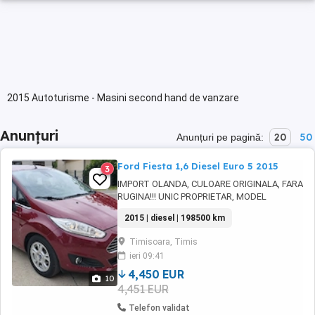
2015 Autoturisme - Masini second hand de vanzare
Anunțuri
20
50
Anunțuri pe pagină:
Ford Fiesta 1,6 Diesel Euro 5 2015
3
IMPORT OLANDA, CULOARE ORIGINALA, FARA
RUGINA!!! UNIC PROPRIETAR, MODEL
DEOSEBIT TITANIUM, motor 1600cm,95cp,
2015 | diesel | 198500 km
DIESEL, EURO 5 consum 4,2%, NAVIGATIE
MARE ORIGINALA,CLIMATRONIC, FULL
Timisoara, Timis
ELECTRIC, PARKTRONIC SPATE CU AFISAJ
ieri 09:41
BORD,KEY LETS GO,ENTRY, PILOT
AUTOMAT,START STOP, SENZORI PLOAIE SI
4,450 EUR
10
LUMINI, VOLAN REGLABIL ...
4,451 EUR
Telefon validat