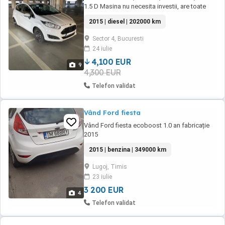
1.5 D Masina nu necesita investii, are toate
schimburile facute la zi si urmatoarele optiuni:
2015 | diesel | 202000 km
Geamuri electrice fata Oglinzi electrice
incalzite Aer conditionat Sistem audio cu
Sector 4, Bucuresti
bluetooth, USB, AUX Comenzi vocale
24 iulie
Comenzi volan Volan reglabil pe inaltime ...
4,100 EUR
9
4,300 EUR
Telefon validat
Vând Ford fiesta
Vând Ford fiesta ecoboost 1.0 an fabricație
2015
2015 | benzina | 349000 km
Lugoj, Timis
23 iulie
3 200 EUR
4
Telefon validat