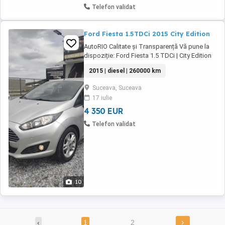
Telefon validat
Ford Fiesta 1.5TDCi 2015 City Edition
AutoRIO Calitate și Transparență Vă pune la
dispoziție: Ford Fiesta 1.5 TDCi | City Edition
Specificații Tehnice: An fabricație: 2015
2015 | diesel | 260000 km
Motorizare: 1.5 TDCi (Diesel) Consum extrem
de redus Transmisie: Manuală (5+1 trepte)
Suceava, Suceava
Km 260.000 Tip caroserie: Hatchback (4 5
17 iulie
uși) Dotări și Confort: Confort ...
4 350 EUR
Telefon validat
10
›
‹
1
2