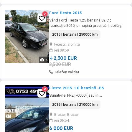
Ford fiesta 2015
2
Vând Ford Fiesta 1.25 benzină 82 CP,
fabricație 2015, o mașină practică, fiabilă și
foarte plăcută la condus. Motor aspirat
2015 | benzina | 250000 km
natural recunoscut pentru consumul redus și
întreținerea accesibilă. Mașina se prezintă
Fetesti, Ialomita
foarte bine atât estetic, cât și mecanic,
ieri 08:59
rulează impecabil, fără martori aprinși în bord
...
2,300 EUR
5
2,500 EUR
Telefon validat
Fiesta 2015..1.0 benzină -E6
9
Sunati-ne: PREȚ-6000 ( sau in ...
2015 | benzina | 210000 km
Brasov, Brasov
ieri 06:54
6 000 EUR