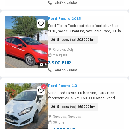
Telefon validat
Ford Fiesta 2015
Ford Fiesta Ecoboost-stare foarte bună, an
2015, model Titanium, taxe, asigurare, ITP la
zi, consum 4%,ideală oraș sau navetă. Preț
2015 | benzina | 203000 km
3900 Euro. Telefon .
Craiova, Dolj
2 august
3 900 EUR
9
Telefon validat
Ford Fiesta 1.0
2
Vand Ford Fiesta 1.0 benzina, 100 CP, an
fabricatie 2015, km 168.000 Dotari: Vand
autoturism Ford Fiesta 1.0 Ecoboost, 100 cp
2015 | benzina | 168000 km
Masina este in stare perfecta de functionare,
fiind foarte bine intretinuta Dotari: Asistenta in
Suceava, Suceava
rampa Bluetooth USB Oglinzi electrice
30 iulie
Geamuri electrice fata Computer bord Cutie ...