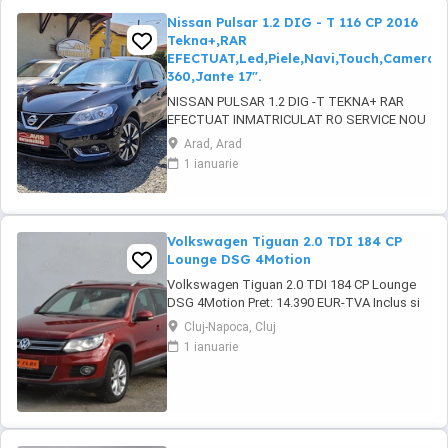
Nissan Pulsar 1.2 DIG - T 116 CP 2016
Tekna+,RAR
EFECTUAT,Led,Piele,Navi,Touch,Camera
360,Jante 17".
NISSAN PULSAR 1.2 DIG -T TEKNA+ RAR
EFECTUAT INMATRICULAT RO SERVICE NOU
EFECTUAT 2016, 166.000 km, 85-116 KW-CP
Arad, Arad
MOTOR IN 4 PISTOANE. ABS, ESP, EPC,
1 ianuarie
servotronic, START-STOP motor ( ECO
DYNAMICS ), KEYLESS ENTRY-GO, faruri LED
adaptive, lumini de zi LED, camera frontala,
LANE ASSIST, asistenta rutiera ...
Volkswagen Tiguan 2.0 TDI 184 CP
Lounge DSG 4Motion
Volkswagen Tiguan 2.0 TDI 184 CP Lounge
DSG 4Motion Pret: 14.390 EUR-TVA Inclus si
nedeductibil! GARANTIE TEHNICA: 12luni sau
Cluj-Napoca, Cluj
20.000km inclusa in pret! Posibilitate de
1 ianuarie
acordare garantie tehnica pe o perioada de
maxim 36 luni fara limita de kilometrii (cost
suplimentar)! Dotari: -Motorizare 2.0 TDI ...