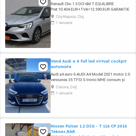
Renault Clio 1.5 DCI 6M T EQUILIBRE
Pret:10.404 EUR+TVA=12.590 EUR GARANTIE
TEHNICA: 12 luni sau 20.000 km inclusa in
Cluj-Napoca, Cluj
pret! Posibilitate extindere garantie tehnica
1 ianuarie
pana la 36 luni, fara limita de kilometri (cost
suplimentar)! Dotari: -Motorizare 1.5 DCI 100
CP,Euro 6 -Cutie viteze manuala 6+1 ...
Vand Audi a 4 full led virtual cockpit
automata
Audi a4 euro 6 AUDI A4 Model 2021 motor 2.0
versiunea 35 TFSI S tronic MHE consum și
impozit redus * Cutie automată S-Tronic *
Craiova, Dolj
Start Stop * Audi Preesense ( franare de
1 ianuarie
urgenta) * Bord digital * Navigatie echipata cu
sistem Carplay Android * Tapiterie piele *
volan multifunctional cu padele * pachet ...
Nissan Pulsar 1.2 DIG - T 116 CP 2016
Tekna+,RAR