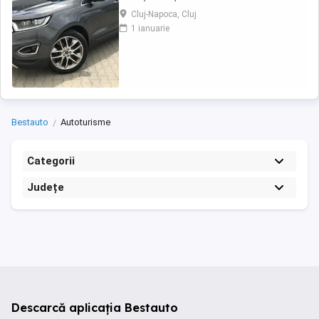
Disponibil în rate prin credit pe o perioadă de
Cluj-Napoca, Cluj
1-5 ani. Vanzare in regim de consignatie
1 ianuarie
direct de la proprietar persoana fizica ! * Țara
de origine: Olanda An fabricație: 2016 Prima
înmatriculare: 12.04.2017 * Pentru ...
Bestauto
Autoturisme
Categorii
Județe
Descarcă aplicația Bestauto