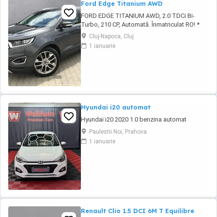
Ford Edge Titanium AWD
FORD EDGE TITANIUM AWD, 2.0 TDCi Bi-
Turbo, 210 CP, Automată. Înmatriculat RO! *
Disponibil în rate prin credit pe o perioadă de
Cluj-Napoca, Cluj
1-5 ani. Vanzare in regim de consignatie
1 ianuarie
direct de la proprietar persoana fizica ! * Țara
de origine: Olanda An fabricație: 2016 Prima
înmatriculare: 12.04.2017 * Pentru ...
Hyundai i20 automat
Hyundai i20 2020 1.0 benzina automat
Paulestii Noi, Prahova
1 ianuarie
Renault Clio 1.5 DCI 6M T Equilibre