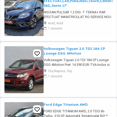
EFECTUAT,Led,Piele,Navi,Touch,Camera
360,Jante 17".
NISSAN PULSAR 1.2 DIG -T TEKNA+ RAR
EFECTUAT INMATRICULAT RO SERVICE NOU
EFECTUAT 2016, 166.000 km, 85-116 KW-CP
Arad, Arad
MOTOR IN 4 PISTOANE. ABS, ESP, EPC,
1 ianuarie
servotronic, START-STOP motor ( ECO
DYNAMICS ), KEYLESS ENTRY-GO, faruri LED
adaptive, lumini de zi LED, camera frontala,
LANE ASSIST, asistenta rutiera ...
Volkswagen Tiguan 2.0 TDI 184 CP
Lounge DSG 4Motion
Volkswagen Tiguan 2.0 TDI 184 CP Lounge
DSG 4Motion Pret: 14.390 EUR-TVA Inclus si
nedeductibil! GARANTIE TEHNICA: 12luni sau
Cluj-Napoca, Cluj
20.000km inclusa in pret! Posibilitate de
1 ianuarie
acordare garantie tehnica pe o perioada de
maxim 36 luni fara limita de kilometrii (cost
suplimentar)! Dotari: -Motorizare 2.0 TDI ...
Ford Edge Titanium AWD
FORD EDGE TITANIUM AWD, 2.0 TDCi Bi-
Turbo, 210 CP, Automată. Înmatriculat RO! *