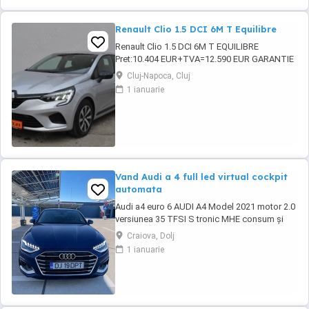
Renault Clio 1.5 DCI 6M T Equilibre
Renault Clio 1.5 DCI 6M T EQUILIBRE
Pret:10.404 EUR+TVA=12.590 EUR GARANTIE
TEHNICA: 12 luni sau 20.000 km inclusa in
Cluj-Napoca, Cluj
pret! Posibilitate extindere garantie tehnica
1 ianuarie
pana la 36 luni, fara limita de kilometri (cost
suplimentar)! Dotari: -Motorizare 1.5 DCI 100
CP,Euro 6 -Cutie viteze manuala 6+1 ...
Vand Audi a 4 full led virtual cockpit
automata
Audi a4 euro 6 AUDI A4 Model 2021 motor 2.0
versiunea 35 TFSI S tronic MHE consum și
impozit redus * Cutie automată S-Tronic *
Craiova, Dolj
Start Stop * Audi Preesense ( franare de
1 ianuarie
urgenta) * Bord digital * Navigatie echipata cu
sistem Carplay Android * Tapiterie piele *
volan multifunctional cu padele * pachet ...