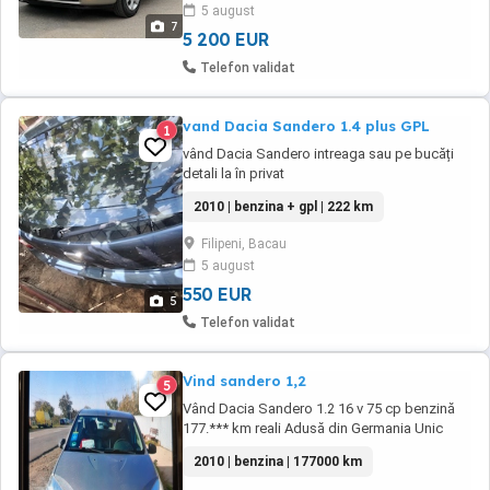
5 august
(,,UU1BSDBNH43722335 ) Model LAUREAT ...
7
5 200 EUR
Telefon validat
vand Dacia Sandero 1.4 plus GPL
1
vând Dacia Sandero intreaga sau pe bucăți
detali la în privat
2010 | benzina + gpl | 222 km
Filipeni, Bacau
5 august
550 EUR
5
Telefon validat
Vind sandero 1,2
5
Vând Dacia Sandero 1.2 16 v 75 cp benzină
177.*** km reali Adusă din Germania Unic
proprietar! Mașină prezintă urme de folosire
2010 | benzina | 177000 km
conform vârstei Dotări: Geamuri electrice
Oglinzi manuale A.C( necesita freon) Servo