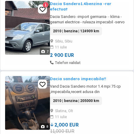
Dacia Sandero1.4benzina -rar
1
efectuat
Dacia Sandero -import germania- - klima -
geamuri electrice - ruleaza impecabil -servo
abs -4 airbag -cd player -124.609 km - carte
2010 | benzina | 124909 km
service -recent adusa din germania -ideala de
oras, consum 5% rar efectuat , carte service
Sibiu, Sibiu
anvelope noi numere germania valabile
11 iulie
7
2 900 EUR
Telefon validat
Dacia sandero impecabila!!
Vand Dacia Sandero motor 1.4 mpi 75 cp
,impecabila,recent adusa din
Germania,înmatriculat a. PRET: 2000 euro
2010 | benzina | 205000 km
Slatina, Olt
11 iulie
2,000 EUR
8
11,000 EUR