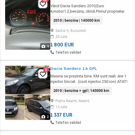
Vând Dacia Sandero 2010,Euro
4,motor1.2,benzina, climă.Primul proprietar
Romania.Se ofera fiscal.Anvelopele sunt all
2010 | benzina | 140000 km
seasons,casetofon cu usb și bluetooth cu
display touch.Huse noi . Tapițerie
Sector 5, Bucuresti
bună.Caroserie fara rugină.Vizualizare in
20 iulie
Bucuresti sector 5. Fara Ac doar clima.Rog
seriozitate.Nr de telefon ...
1 800 EUR
9
Telefon validat
Dacia Sandero 1.6 GPL
3
Masina se prezinta bine. KM sunt reali. Are 1
injector blocat.. (cost injector 250 ron) ATAT!
Necesita ITP si RCA AC Geamuri electrice
2010 | benzina + gpl | 140000 km
Inchidere centralizata
Piatra Neamt, Neamt
13 iulie
1 337 EUR
2
Telefon validat