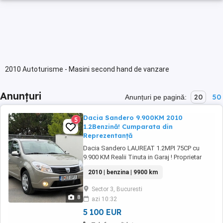
2010 Autoturisme - Masini second hand de vanzare
Anunțuri
20
50
Anunțuri pe pagină:
Dacia Sandero 9.900KM 2010
5
1.2Benzină! Cumparata din
Reprezentanță
Dacia Sandero LAUREAT 1.2MPI 75CP cu
9.900 KM Realii Tinuta in Garaj ! Proprietar
cumparata din reprezentanta Dacia, Revizii
2010 | benzina | 9900 km
efectuate la timp! Carte Service. Atenție:
Masina are doar 9.900KM! ,,nouă mii nouă
Sector 3, Bucuresti
sute An fabricație 2010 12 Rog verificare:
8
azi 10:32
(,,UU1BSDBNH43722335 ) Model LAUREAT ...
5 100 EUR