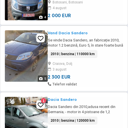
Botosani, Botosani
direcție Închidere centralizata ABS 2chei
4 august
Dezaburire luneta CD player original ...
2 000 EUR
4
Vand Dacia Sandero
Se vinde Dacia Sandero, an fabricație 2010,
motor 1.2 benzină, Euro 5, în stare foarte bună
de funcționare. Dotări: Servo direcție Geamuri
2010 | benzina | 110000 km
electrice față Închidere centralizată Două chei
Airbag-uri Radio CD Cârlig de remorcare
Craiova, Dolj
Anvelope în stare bună Detalii: 110.000 km
3 august
Import Austria Neînmatriculată ...
2 300 EUR
5
Telefon validat
Dacia Sandero
1
Dacia Sandero din 2010,adusa recent din
Germania; - motor in 4 pistoane de 1,2
benzina; - inchidere centralizata la cheie; - 2
2010 | benzina | 120000 km
chei; - volan reglabil; - Aer Conditionat; etc Pt
alte informatii sunati va rog la telefon