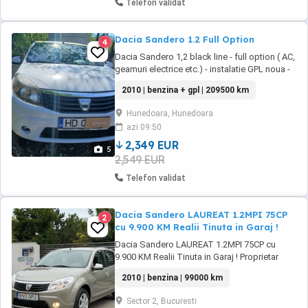
Telefon validat
Dacia Sandero 1.2 Full Option
4
Dacia Sandero 1,2 black line - full option ( AC,
geamuri electrice etc.) - instalatie GPL noua -
an 2010 - înmatriculat - benzina+gaz - km
2010 | benzina + gpl | 209500 km
209500 - 2349 euro negociabil
Hunedoara, Hunedoara
azi 09:50
2,349 EUR
5
2,549 EUR
Telefon validat
Dacia Sandero LAUREAT 1.2MPI 75CP
2
cu 9.900 KM Realii Tinuta in Garaj !
Dacia Sandero LAUREAT 1.2MPI 75CP cu
9.900 KM Realii Tinuta in Garaj ! Proprietar
cumparata din reprezentanta Dacia, Revizii
2010 | benzina | 99000 km
efectuate la timp! Carte Service. Atenție:
Masina are doar 9.900KM! ,,nouă mii nouă
Sector 2, Bucuresti
sute An fabricație 2010 12 Rog verificare: