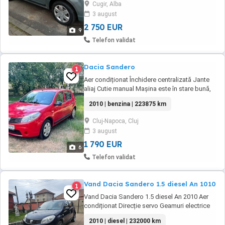
Cugir, Alba
3 august
2 750 EUR
9
Telefon validat
Dacia Sandero
1
Aer condiționat Închidere centralizată Jante
aliaj Cutie manual Mașina este în stare bună,
ideală pentru oraș, consum redus și
2010 | benzina | 223875 km
dimensiuni compacte. Se poate vedea în Cluj-
Napoca. Preț negociabil la fața locului. Are 4
Cluj-Napoca, Cluj
cauciuc rezerva Înmatriculată recent Pentru
3 august
mai multe detalii, sunați sau scrieți ...
1 790 EUR
6
Telefon validat
Vand Dacia Sandero 1.5 diesel An 1010
1
Vand Dacia Sandero 1.5 diesel An 2010 Aer
condiționat Direcție servo Geamuri electrice
adusa din Germania nu s au scos numere
2010 | diesel | 232000 km
roșii.Transport la domiciliu pe raza de 100 km