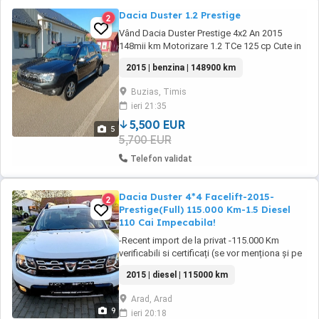
Dacia Duster 1.2 Prestige
2
Vând Dacia Duster Prestige 4x2 An 2015
148mii km Motorizare 1.2 TCe 125 cp Cute in
6 rapoarte Cârlig remorcare Roată de rezervă
2015 | benzina | 148900 km
Jante aliaj R16 echipate cu cauciucuri
allseason aproape noi Proiectoare ceață Bare
Buzias, Timis
longitudinale Baterie nouă Interior din piele
ieri 21:35
Încălzire în scaune Volan piele Comenzi ...
5,500 EUR
5
5,700 EUR
Telefon validat
Dacia Duster 4*4 Facelift-2015-
2
Prestige(Full) 115.000 Km-1.5 Diesel
110 Cai Impecabila!
-Recent import de la privat -115.000 Km
verificabili si certificați (se vor menționa și pe
factura de vânzare) -Se pot scoate Nr rosii la
2015 | diesel | 115000 km
cerere -Nivel echipare Prestige(toate optiune
posibile la clasa ei) -Impecabilă tehnc optic la
Arad, Arad
anii ei -Interior piele integral(ca nouă) -
9
ieri 20:18
Incălzire scaune -Sistem ...