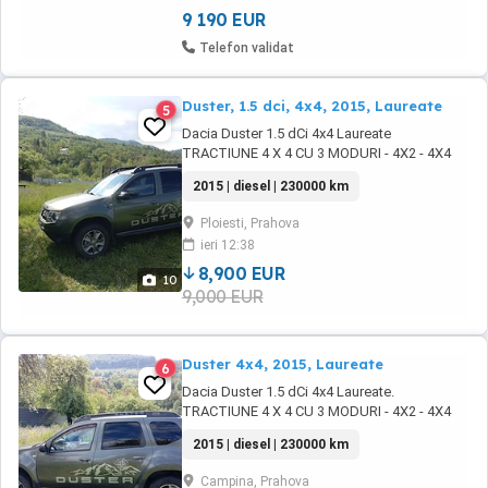
9 190 EUR
Telefon validat
Duster, 1.5 dci, 4x4, 2015, Laureate
5
Dacia Duster 1.5 dCi 4x4 Laureate
TRACTIUNE 4 X 4 CU 3 MODURI - 4X2 - 4X4
AUTO - 4X4 GREU . Vrei o masina fiabila care
2015 | diesel | 230000 km
sa tina cu casa? Acesta este modelul ITP
valabil 06.2028 Asigurare valabila 2027
Ploiesti, Prahova
Rovinieta valabila 2027 Motor 1.5 dci CEL MAI
ieri 12:38
FIABIL MOTOR cu care poti face 1 000 000 km
daca ii ...
8,900 EUR
10
9,000 EUR
Duster 4x4, 2015, Laureate
6
Dacia Duster 1.5 dCi 4x4 Laureate.
TRACTIUNE 4 X 4 CU 3 MODURI - 4X2 - 4X4
AUTO - 4X4 GREU . Masina se prezinta ca in
2015 | diesel | 230000 km
poze! ITP valabil 06.2028 Asigurare valabila
2027 Rovinieta valabila 2027 IMPOZIT: 100 lei
Campina, Prahova