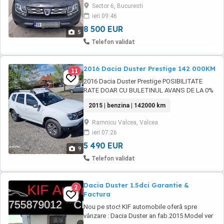
centralizată Servo direcție Asistare Rampă
Sector 6, Bucuresti
Comenzi volan Radio Cd Bluetooth Aux Abs
ieri 09:46
Esp Mod Eco Airbag-uri fata Bancheta
rabatabila Fiscal ...
8 500 EUR
5
Telefon validat
2016 Dacia Duster Prestige 142 000KM
11
2016 Dacia Duster Prestige POSIBILITATE
RATE DOAR CU BULETINUL AVANS DE LA 0%
NUMERE ROSII GRATUIT POSIBILITATE
2015 | benzina | 142000 km
LIVRARE DOMICILIU GARANTIE 1AN Dacia
Duster Prestige FULL 142 000km ( Verificati si
Ramnicu Valcea, Valcea
Garantati ) Motor 1.2 Benzina 125CP EURO6
ieri 07:26
An Fabricatie 2015 - Prima Inmatriculare 2016
Dotari: ...
5 490 EUR
9
Telefon validat
Dacia Duster 1.5dci Garantie &
2
Factura
Nou pe stoc! KIF automobile oferă spre
vânzare : Dacia Duster an fab.2015 Model ver