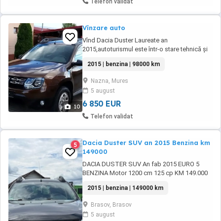
Telefon validat
Vînzare auto
Vînd Dacia Duster Laureate an
2015,autoturismul este într-o stare tehnică și
estetică foarte, foarte bună,recent import
2015 | benzina | 98000 km
Germania,autoturismul se prezintă că și unul
nou.Dotări aer condiționat,geamuri ,oglinzi
Nazna, Mures
electrice,servodirecție,cîrlig remorcare montat
5 august
de fabrică.Foarte puțin discutabil la preț, ...
6 850 EUR
10
Telefon validat
Dacia Duster SUV an 2015 Benzina km
5
149000
DACIA DUSTER SUV An fab 2015 EURO 5
BENZINA Motor 1200 cm 125 cp KM 149.000
PARCURSI - Factura BENZINA - EURO 5
2015 | benzina | 149000 km
Consum 5 ,5 % TOATE REVIZILE SANT LA ZI
LA REPREZENTANTA - Cu facturi Dotari CLIMA
Brasov, Brasov
- Aer Conditionat Navigatie Pilot automat
5 august
Tapiserie piele Incalzire in Scaune Camera