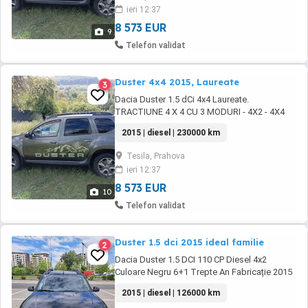
an CONSUM: 4.8 litri 100 km Mai multe detalii
ieri 12:37
la telefon whatsapp. Pret 45 000 RON
(echivalentul ...
8 573 EUR
9
Telefon validat
Duster 4x4 2015, Laureate
3
Dacia Duster 1.5 dCi 4x4 Laureate.
TRACTIUNE 4 X 4 CU 3 MODURI - 4X2 - 4X4
AUTO - 4X4 GREU . Masina se prezinta ca in
2015 | diesel | 230000 km
poze! ITP valabil 06.2028 Asigurare valabila
2027 Rovinieta valabila 2027 IMPOZIT: 100 lei
Tesila, Prahova
an CONSUM: 4.8 litri 100 km Mai multe detalii
ieri 12:37
la telefon whatsapp. Pret 45 000 RON
(echivalentul ...
8 573 EUR
10
Telefon validat
Duster 1.5 dci 2015 ideal familie
2
Dacia Duster 1.5 DCI 110 CP Diesel 4x2
Culoare Negru 6+1 Trepte An Fabricație 2015
Înmatriculată 07.2015 Km 126.000 reali Aer
2015 | diesel | 126000 km
condiționat Geamuri electrice față Închidere