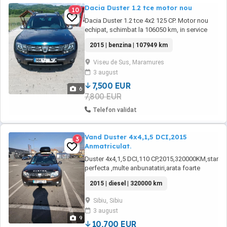
Dacia Duster 1.2 tce motor nou
10
Dacia Duster 1.2 tce 4x2 125 CP. Motor nou
echipat, schimbat la 106050 km, in service
autorizat RAR, dețin factura motor, factura și
2015 | benzina | 107949 km
deviz de montare, omologat in cartea de
identitate la RAR. Am făcut toate schimburile
Viseu de Sus, Maramures
de uleiuri+ambreaj+ curea de transmisie+fulie
3 august
arbore. Motorul are 1900 km in ușoară ...
7,500 EUR
6
7,800 EUR
Telefon validat
Vand Duster 4x4,1,5 DCI,2015
3
Anmatriculat.
Duster 4x4,1,5 DCI,110 CP,2015,320000KM,stare
perfecta ,multe anbunatatiri,arata foarte
bine,KM reali,curea distributie schimbata
2015 | diesel | 320000 km
recent,.+multe alte consumabile.,statie emisie
receptie,antiradar,central,alarma,genti,carlig,bari
Sibiu, Sibiu
transversale,navigatie cu camera
3 august
marsalier,camera fata,camera spate, je ...
9
10,700 EUR