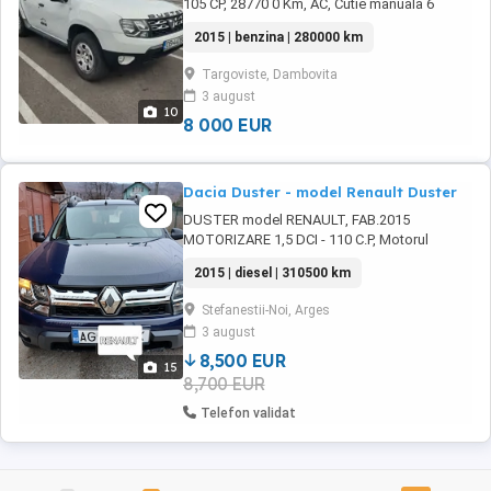
105 CP, 28770 0 Km, AC, Cutie manuala 6
trepte, Selector pentru modul 2x4; 4x4 sau
2015 | benzina | 280000 km
4x4 Block (adica blocant central 4x4 pentru
teren extrem de greu : noroi adinc, zapada
Targoviste, Dambovita
mare, gheata ). Geamuri electrice, Oglinzi
3 august
electrice (incalzite), Senzori presiune roti, ...
10
8 000 EUR
Dacia Duster - model Renault Duster
DUSTER model RENAULT, FAB.2015
MOTORIZARE 1,5 DCI - 110 C.P, Motorul
functioneaza impecabil. Tractiune 4 x 4, 6+1
2015 | diesel | 310500 km
trepte de viteza, EURO 5 REVIZIILE toate
numai la service autorizat și numai în
Stefanestii-Noi, Arges
ROMANIA Pret vanzare - 8700 EURO
3 august
(NEGOCIABIL); TEL. Km.reali 310500 DOTARI:
GPS - Navigatie originala ...
8,500 EUR
15
8,700 EUR
Telefon validat