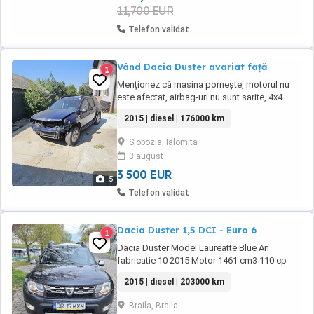
11,700 EUR
Telefon validat
Vând Dacia Duster avariat față
1
Menționez că masina pornește, motorul nu
este afectat, airbag-uri nu sunt sarite, 4x4
functional, aer condiționat, 4 geamuri
2015 | diesel | 176000 km
electrice, oglinzi electrice și încălzite, curată
interior si mentenanță corespunzatoare
Slobozia, Ialomita
inainte de accident. Pentru orice informatie nu
3 august
ezitați sa ma contactați. Motivul vânzării ...
3 500 EUR
5
Telefon validat
Dacia Duster 1,5 DCI - Euro 6
1
Dacia Duster Model Laureatte Blue An
fabricatie 10 2015 Motor 1461 cm3 110 cp
Norma poluare Euro 6 Cutie de viteze manuală
2015 | diesel | 203000 km
6+1 Tracțiune față 4x2 Geamuri electrice față
Oglinzi electrice cu încălzire Abs Esp Srs 4x
Braila, Braila
airbag Senzori parcare spate Computer de