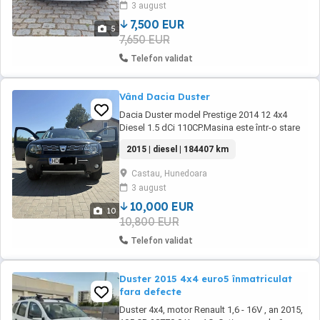
3 august
bord Pilot automat Cruise control Limitator ...
7,500 EUR
5
7,650 EUR
Telefon validat
Vând Dacia Duster
Dacia Duster model Prestige 2014 12 4x4
Diesel 1.5 dCi 110CP.Masina este într-o stare
tehnica foarte bună,spațioasă și robustă
2015 | diesel | 184407 km
ideală pentru familie și drumuri lungi cu dotări
moderne și multiple și sisteme de siguranță.
Castau, Hunedoara
Schimbat distribuție+pompa de apă ,schimb.
3 august
ulei motor+filtre,schimb. ulei
cutie+grupuri,telescoape+arcuri ...
10,000 EUR
10
10,800 EUR
Telefon validat
Duster 2015 4x4 euro5 înmatriculat
fara defecte
Duster 4x4, motor Renault 1,6 - 16V , an 2015,