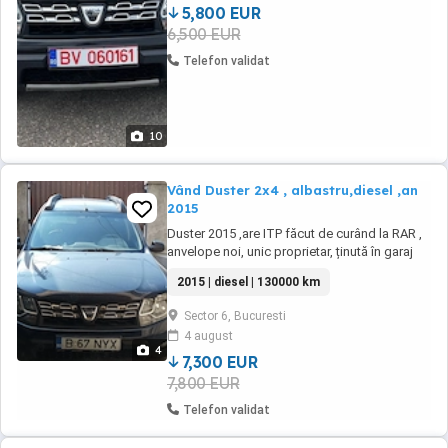
video ...
5,800 EUR
6,500 EUR
Telefon validat
10
Vând Duster 2x4 , albastru,diesel ,an
2015
Duster 2015 ,are ITP făcut de curând la RAR ,
anvelope noi, unic proprietar, ținută în garaj
2015 | diesel | 130000 km
Sector 6, Bucuresti
4 august
4
7,300 EUR
7,800 EUR
Telefon validat