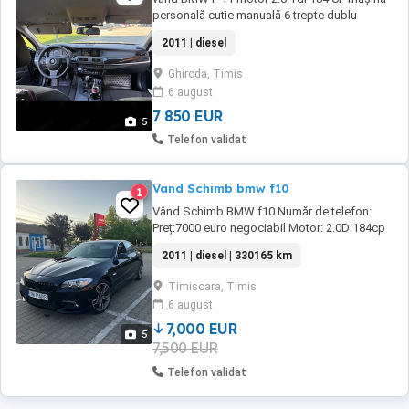
personală cutie manuală 6 trepte dublu
climatronic senzori parcare față spate cui
2011 | diesel
remorcat mai multe detalii în privat!
Ghiroda, Timis
6 august
7 850 EUR
5
Telefon validat
Vand Schimb bmw f10
1
Vând Schimb BMW f10 Număr de telefon:
Preț:7000 euro negociabil Motor: 2.0D 184cp
Manual: 6+1 An: 2011 km: 330165 Jante R19
2011 | diesel | 330165 km
cu anvelope noi Dotări: Încălzire în
scaune,Faruri bi xenon,climă dublă,pachet M
Timisoara, Timis
Mașina se prezintă într-o stare perfectă și
6 august
toate actele sunt la zi. Se oferă fiscal în ziua ...
7,000 EUR
5
7,500 EUR
Telefon validat