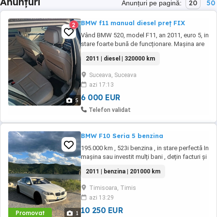
Anunțuri
20
50
Anunțuri pe pagină:
BMW f11 manual diesel preț FIX
2
Vând BMW 520, model F11, an 2011, euro 5, in
stare foarte bună de funcționare. Mașina are
in prezent 328000km in creștere. S-a înlocuit
2011 | diesel | 320000 km
distribuția la 290.000 și la 325.000 au fost
înlocuite ulei, filtre, tampoane motor,
Suceava, Suceava
compresor perne, baterie, discuri și plăcuțe,
azi 17:13
lichid de frână, ambreiaj, volantă, ...
6 000 EUR
5
Telefon validat
BMW F10 Seria 5 benzina
195.000 km , 523i benzina , in stare perfectă In
mașina sau investit mulți bani , dețin facturi și
se poate verifica și pe mașina Trapă Distronic
2011 | benzina | 201000 km
Bi xenon adaptiv cu cornering etc Soft close
Keyless Navi mare Night vision 5 butoane
Timisoara, Timis
Moduri de condus Perdeluța luneta Clima pe 4
azi 13:29
zone Încălzire ...
10 250 EUR
Promovat
1