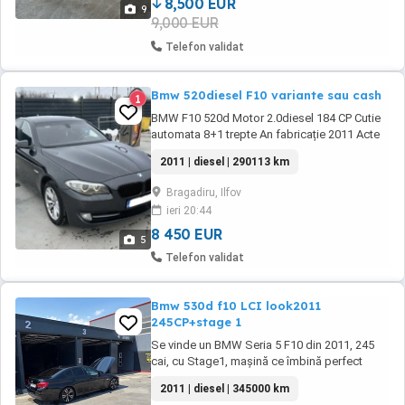
vara(vezi ...
8,500 EUR
9
9,000 EUR
Telefon validat
Bmw 520diesel F10 variante sau cash
1
BMW F10 520d Motor 2.0diesel 184 CP Cutie
automata 8+1 trepte An fabricație 2011 Acte
vall 2026 + fiscal la zi Euro 5 Totul functional
2011 | diesel | 290113 km
Dublu climatronic Xenon faza scurta Spalator
faruri Navigație mare BMW HDD
Bragadiru, Ilfov
20GB+DVD+AUX + Bluethoot Interior piele
ieri 20:44
neagră (întreținută corespunzător) Plafon
negru M Jante ...
8 450 EUR
5
Telefon validat
Bmw 530d f10 LCI look2011
245CP+stage 1
Se vinde un BMW Seria 5 F10 din 2011, 245
cai, cu Stage1, mașină ce îmbină perfect
confortul cu performanța. Interior foarte curat
2011 | diesel | 345000 km
și bine întreținut, exterior cu aspect deosebit,