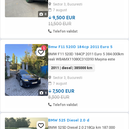
audio Harman Kardon Soft Close Interior full
Sector 3, Bucuresti
piele Scaune față semi-electrice și încălzite
7 august
Climatizare ...
8
9,500 EUR
11,500 EUR
Telefon validat
Bmw F11 520D 184cp 2011 Euro 5
1
BMW F11 520D 184CP 2011 Euro 5 384.000km
reali WBAMX11080C310393 Mașina este
adusă din Belgia deci km sunt făcuți in afara
2011 | diesel | 385000 km
și sunt reali, cam atât are o mașina din anul
ei(nu ce este pe internet cu 200.000 in
Sector 3, Bucuresti
bord),mașina este pe firmă se emite factură
7 august
fiscală(trecem km pe factura),prețul afișat
este ...
7,500 EUR
6
8,300 EUR
Telefon validat
BMW 525 Diesel 2.0 d
BMW 525D Diesel 2.0 218Cp km 187.000