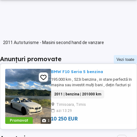
2011 Autoturisme - Masini second hand de vanzare
Anunțuri promovate
Vezi toate
BMW F10 Seria 5 benzina
195.000 km , 523i benzina , in stare perfectă In
mașina sau investit mulți bani , dețin facturi și
se poate verifica și pe mașina Trapă Distronic
2011 | benzina | 201000 km
Bi xenon adaptiv cu cornering etc Soft close
Keyless Navi mare Night vision 5 butoane
Timisoara, Timis
Moduri de condus Perdeluța luneta Clima pe 4
azi 13:29
zone Încălzire ...
10 250 EUR
Promovat
1