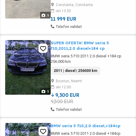
jante care completează look-ul, ideală atât
Constanta, Constanta
pentru drumuri lungi, cât și pentru utilizare
ieri 13:50
zilnică. Mașina se prezintă foarte ...
5
11 999 EUR
Telefon validat
SUPER OFERTA! BMW seria 5
f10,2011,2.0 diesel+184 cp
BMW seria 5 f10 2011 2.0 diesel +184 cp
256.000 km
2011 | diesel | 256000 km
Brusturi, Neamt
ieri 12:00
5
9,300 EUR
9,500 EUR
Telefon validat
BMW seria 5 f10,2.0 diesel,+184cp
BMW seria 5 f10 2011 2.0 diesel +184cp