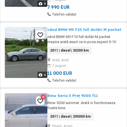
chei
8
7 990 EUR
Telefon validat
vând BMW M5 F10 full dotări M pachet
vând BMW M5 F10 full dotări M pachet
mașina arată exact ca in poze aspect 9-10
fără defecte ascunse accept și variante plus
2011 | diesel | 30200 km
diferență an 2011 motor 2 litri senzori parcare
jante originale trapă oglinzi electrice dublu
Arad, Arad
climatronic lumini ambientale
7 august
11 000 EUR
4
Telefon validat
Bmw Seria 5 Preț 9000 f11
4
Bmw 520d automat. Arată si functioneaza
foarte bine.
2011 | diesel | 290000 km
Pitesti, Arges