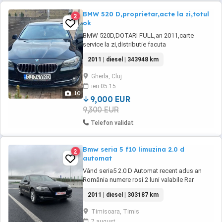
BMW 520 D,proprietar,acte la zi,totul
2
ok
BMW 520D,DOTARI FULL,an 2011,carte
service la zi,distributie facuta
recent,proprietar,jenti al,piele,cutie automata.
2011 | diesel | 343948 km
Gherla, Cluj
ieri 05:15
10
9,000 EUR
9,300 EUR
Telefon validat
Bmw seria 5 f10 limuzina 2.0 d
2
automat
Vând seria5 2.0 D Automat recent adus an
România numere rosi 2 luni valabile Rar
efectuat are cartea tehnică Mașina este
2011 | diesel | 303187 km
disponibilă imediat Farurile bixenon Interior
piele crem Ancalzire scaune fata volan sport
Timisoara, Timis
pilot automat Anvelope bune de iarnă m&s 2
7 august