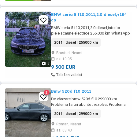
BMW seria 5 f10,2011,2.0 diesel,+184
cp
BMW seria 5 f10,2011,2.0 diesel,interior
piele,scaune electrice 255.000 km WhatsApp
pentru mai multe detalii
2011 | diesel | 255000 km
Brusturi, Neamt
azi 10:05
5
9 300 EUR
Telefon validat
Bmw 520d f10 2011
2
De vânzare bmw 520d f10 299000 km
Problema faruri aburite : rezolvat Problema
arc portbagaj: rezolvat Problema închidere
2011 | diesel | 299000 km
portbagaj :rezolvat Problema span in instaltie
: rezolvat Capac culbutori : nerezolvat
Roman, Neamt
Alternator: rezolvat Etc. In prețul mașini mai
azi 08:43
dau un det de jante de GT cu cauciucuri de