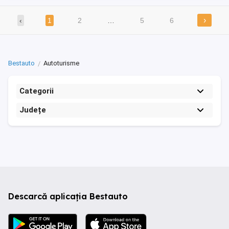
›
‹
1
2
…
5
6
Bestauto
Autoturisme
Categorii
Județe
Descarcă aplicația Bestauto