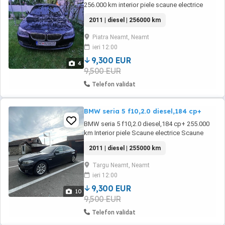
256.000 km interior piele scaune electrice
scaune încalzite start stop etc.mai multe
2011 | diesel | 256000 km
detalii in privat WhatsApp:
Piatra Neamt, Neamt
ieri 12:00
9,300 EUR
4
9,500 EUR
Telefon validat
BMW seria 5 f10,2.0 diesel,184 cp+
BMW seria 5 f10,2.0 diesel,184 cp+ 255.000
km Interior piele Scaune electrice Scaune
incalzite Discuri fata noi de la Brembo
2011 | diesel | 255000 km
Suspensii spate aproape noi Distributia
schimbata de fostii proprietari Masina
Targu Neamt, Neamt
intretinuta cu schimburi de ulei si filtre sub
ieri 12:00
10.000 km Aștept orice test proba. Masina
trage ...
9,300 EUR
10
9,500 EUR
Telefon validat