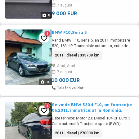
7 august
9 000 EUR
8
BMW F10,Seria 5
1
Vand BMW F10, seria 5, an 2011, motorizare
520, 163 HP. Transmisie automata, cutie de
viteze septronic, cu padele, 8+1 viteze.
2011 | diesel | 335708 km
Navigatie mare, color. Moduri de condus:
confort, sport, sport plus. Scaune din piele,
Arad, Arad
cu memorie, ventilatie, electrice si incalzite
7 august
(interior seria 7). Senzori de parcare, ...
10 000 EUR
10
Telefon validat
Se vinde BMW 520d F10, an fabricație
1
06.2011, înmatriculat în România.
Date tehnice: Motor 2.0 Diesel 184 CP Euro 5
Cutie automată Tracțiune spate (RWD)
270.000 km Dotări: Pachet M Suspensie Sport
2011 | diesel | 270000 km
Culoare Carbon Schwarz Jante R19 Sistem