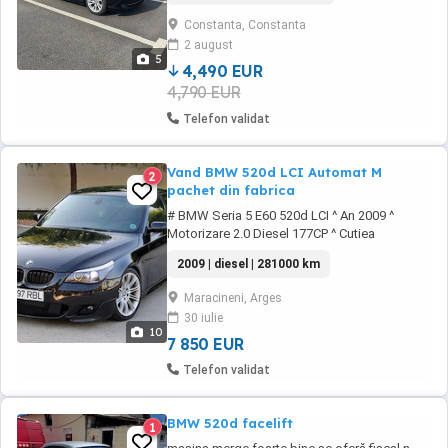
Mașina se prezintă foarte bine estetic și
Constanta, Constanta
mecanic, fără martori aprinși în bord, motorul
2 august
funcționează rotund atât la rece ...
5
4,490 EUR
4,790 EUR
Telefon validat
Vand BMW 520d LCI Automat M
2
pachet din fabrica
# BMW Seria 5 E60 520d LCI ^ An 2009 ^
Motorizare 2.0 Diesel 177CP ^ Cutiea
automata 6+1 trepte ^ Norma de poluare Euro
2009 | diesel | 281000 km
5 ^ 281.000 km # M-Paket # Echipare Edition :
Scaune Sport Interior textil + piele Lumini de
Maracineni, Arges
zi (Angel Eyes) DSC Volan Sport M reglabil
30 iulie
multifunctional ...
10
7 850 EUR
Telefon validat
BMW 520d facelift
1