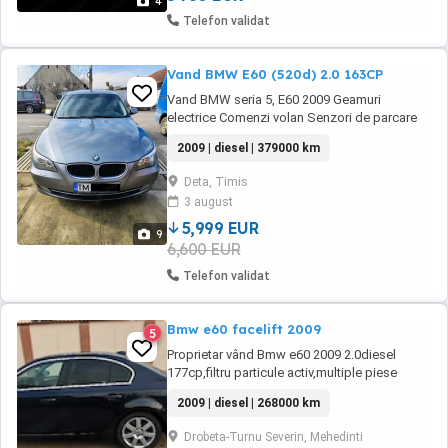
4
Telefon validat
Vand BMW E60 (520d) 2.0 163CP
Vand BMW seria 5, E60 2009 Geamuri
electrice Comenzi volan Senzori de parcare
fata spate Senzori de ploaie Lumini automate
2009 | diesel | 379000 km
Interior piele foarte bine intretinuta Masina de
nefumatori Distributie schimbata recent pe
Deta, Timis
original Masina arata si merge impecabil
3 august
Masina personala din 2019 Motivul ...
5,999 EUR
9
6,600 EUR
Telefon validat
Bmw e60 facelift 2009
5
Proprietar vând Bmw e60 2009 2.0diesel
177cp,filtru particule activ,multiple piese
schimbate inclusiv distribuția! Se oferă fiscal
2009 | diesel | 268000 km
pe loc! Pentru orice detalii va rog sa ma
contactați! Mașina se vinde pentru ca am luat
Drobeta-Turnu Severin, Mehedinti
alta nouă!