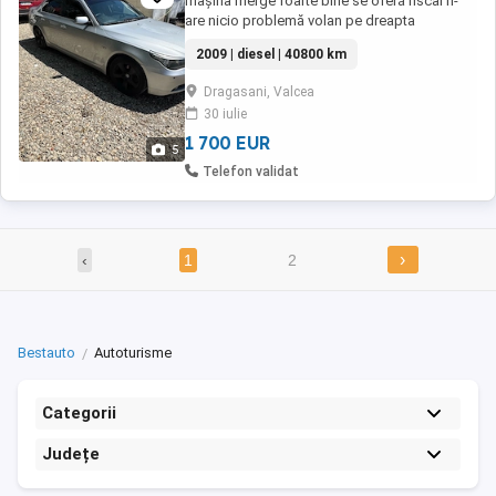
mașina merge foarte bine se oferă fiscal n-
are nicio problemă volan pe dreapta
2009 | diesel | 40800 km
Dragasani, Valcea
30 iulie
1 700 EUR
5
Telefon validat
›
‹
1
2
Bestauto
Autoturisme
Categorii
Județe