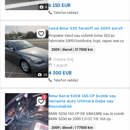
6 150 EUR
4
Telefon validat
vand Bmw 520 facelift an 2009 euro5
Propietar Vand sau schimb bmw 520 an
fabricatie 2009 Distributie, bujii, capac axe cu
came ,schimbate recent. Masina este in stare
2009 | diesel | 317000 km
buna accept orice test
Craiova, Dolj
7 august
4 300 EUR
10
Telefon validat
Bmw Seria 520d 163-CP Scimb sau
3
Varianta Auto Utilitará Dube sau
Basculabilá
BMW 520d 163-CP-DE VÁNZARE sau la scimb
BMW 520d an 2009 2.0 CC Tdi 163-cp -
DISTRIBUTIA in fatá scimbate recent
2009 | diesel | 177000 km
plácutele in fatá spate scimbate si toate