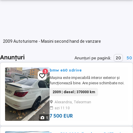
2009 Autoturisme - Masini second hand de vanzare
Anunțuri
20
50
Anunțuri pe pagină:
bmw e60 xdrive
3
Mașina este impecabilă interor exterior și
funcționează bine. Are piese schimbate noi.
Electomotor. alternator diferențial față cutie
2009 | diesel | 370000 km
transfer cu motoraș xdrive planetare față
spate și altele toate noii nu sh Se vinde nu se
Alexandria, Teleorman
acceptă schimburi.
azi 11:10
7 500 EUR
5