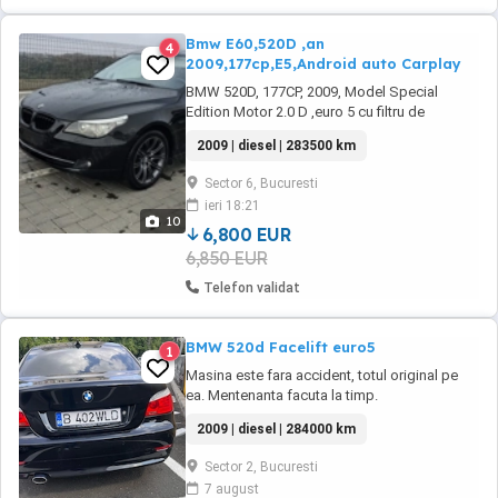
Bmw E60,520D ,an
4
2009,177cp,E5,Android auto Carplay
BMW 520D, 177CP, 2009, Model Special
Edition Motor 2.0 D ,euro 5 cu filtru de
particule activ. Cutie automata zf 6 hp Moduri
2009 | diesel | 283500 km
de condus selectabile (Sport Normal Manual)
Display 9" cu touch, Android auto Carplay
Sector 6, Bucuresti
Unitate citire DVD CD Conexiune Bluetoouth,
ieri 18:21
Aux, cu redare muzica de pe telefon Faruri
10
Led Stopuri ...
6,800 EUR
6,850 EUR
Telefon validat
BMW 520d Facelift euro5
1
Masina este fara accident, totul original pe
ea. Mentenanta facuta la timp.
2009 | diesel | 284000 km
Sector 2, Bucuresti
7 august