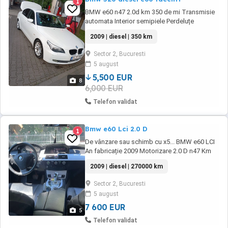
1
BMW e60 n47 2.0d km 350 de mi Transmisie
automata Interior semipiele Perdeluțe
Încălzire în scaune Suporți pahare Cârlig etc
2009 | diesel | 350 km
Schimbat recent distribuția factură și garanție
Admisie nouă Amortizoare noi Brațe fulie
Sector 2, Bucuresti
Discuri,placute frână Cauciucuri noi
5 august
Înmatriculată pe Germania 6000 ușor ...
5,500 EUR
8
6,000 EUR
Telefon validat
Bmw e60 Lci 2.0 D
1
De vânzare sau schimb cu x5... BMW e60 LCI
An fabricație 2009 Motorizare 2.0 D n47 Km
parcursi 270,000 in crestere Mașina personală
2009 | diesel | 270000 km
folosita zilnic Clima două zone,4geamuri
electrice,trapa electrica,faruri
Sector 2, Bucuresti
automate,incalzire in scaune,scaune cu reglaj
5 august
electric in conditie buna. Senzori ploaie si
luminasenzori ...
7 600 EUR
5
Telefon validat