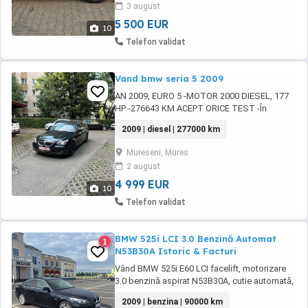
3 august
5 500 EUR
10
Telefon validat
Vand bmw seria 5 2009
AN 2009, EURO 5 -MOTOR 2000 DIESEL, 177
HP -276643 KM ACEPT ORICE TEST -În
masina s-au investit foarte multi bani, -
2009 | diesel | 277000 km
Distribuție schimbată -Pompa ulei schimbată
-Pompa apa schimbată -Kit acesori role noi -
Mureseni, Mures
Flansa cardan -Rulment ...
2 august
4 999 EUR
10
Telefon validat
BMW 525i LCI 3.0 Benzină Automat
1
N53B30A Istoric & Facturi
Vând BMW 525i E60 LCI facelift, motorizare
3.0 benzină aspirat N53B30A, cutie automată,
mașină personală întreținută cu atenție și cu
2009 | benzina | 90000 km
investiții importante demonstrate prin facturi.