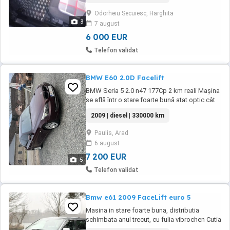
consumabile filterele ulei de motor ect.. -
Odorheiu Secuiesc, Harghita
ATENTIE NUMAI 177.000 KM REAL fost
3
7 august
cumpárat NOUÁ -Scimb sau variante auto
Utilitará Basculabilá 3.5T ...
6 000 EUR
Telefon validat
BMW E60 2.0D Facelift
BMW Seria 5 2.0 n47 177Cp 2 km reali Mașina
se află într o stare foarte bună atat optic cât
si tehnic. Dotări Senzori de parcare față-
2009 | diesel | 330000 km
spate cu afișaj Navigație model mare (color)
4 geamuri electrice Cutie de viteze manuala
Paulis, Arad
6+1 trepte Magazie de CD + port USB si
6 august
memorie interna pentru ...
7 200 EUR
5
Telefon validat
Bmw e61 2009 FaceLift euro 5
Masina in stare foarte buna, distributia
schimbata anul trecut, cu fulia vibrochen Cutia
revisionata, schimbat uleiul si filtrul