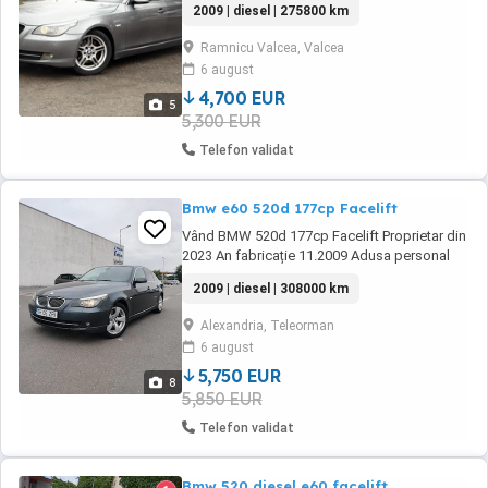
2009 | diesel | 275800 km
schimburile facute la timp, este o masina
ingrijita folosita personal, cu mici defecte
Ramnicu Valcea, Valcea
optice datorita varstei An 05.2009 Motorizare
6 august
2.0 Diesel 177 CP Cutie automată 6+1
Joystick Norma ...
4,700 EUR
5
5,300 EUR
Telefon validat
Bmw e60 520d 177cp Facelift
Vând BMW 520d 177cp Facelift Proprietar din
2023 An fabricație 11.2009 Adusa personal
din Belgia la 268.000km Km actuali
2009 | diesel | 308000 km
308.000km Distribuie schimbata la 245.000km
in Belgia Volanta +ambreiaj luk schimbat la
Alexandria, Teleorman
270.000km Discuri +plăcuțe frana schimbate
6 august
la 270.000km Bujii+releu+curea
accesorii+fulie ...
5,750 EUR
8
5,850 EUR
Telefon validat
Bmw 520 diesel e60 facelift