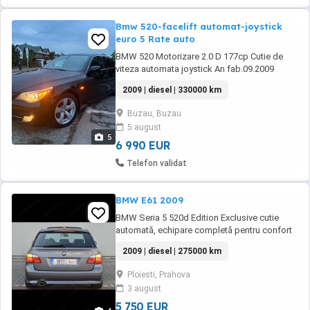
Bmw 520-facelift automat-joystick
euro 5 Rate auto
BMW 520 Motorizare 2.0 D 177cp Cutie de
viteza automata joystick An fab.09.2009
Norma poluare euro 5(filtru de particule activ)
2009 | diesel | 330000 km
Tara de provenienta Germania neinmatriculata
Oferim posibilitatea vanzarii in rate Transport
Buzau, Buzau
auto Nr provizorii Dublu climatronik Navigație
5 august
Incalzire in scaune Proiectoare ...
5
6 990 EUR
Telefon validat
BMW E61 2009
BMW Seria 5 520d Edition Exclusive cutie
automată, echipare completă pentru confort
si siguranță. Proprietar de 5 ani, schimbate în
2009 | diesel | 275000 km
decursul anilor: * distribuție * revizie
efectuată cutie completă * fulie * perne spate
Ploiesti, Prahova
* discuri placute Tot ceea ce s-a schimbat la
3 august
mașina, s-a schimbat în service ...
5 750 EUR