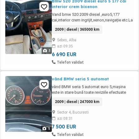
Bmw 520 2009 diesel euro 5 177 cai
interior crem bixenon
Vand bmw 520 2009 diesel ,euro5,177
cai,interior crem ingrijit,xenon,navigație etc.La
masina i s au făcut revizii la timp,nu bate
2009 | diesel | 365000 km
lanțul la rece si nu are martori in bord
aprinși.Pretul e ușor negociabil in limita
Sebes, Alba
bunului simt.Mai multe la numarul din
azi 09:35
anunț.Itp martie 2027
3
6 690 EUR
Telefon validat
vând BMW seria 5 automat
vând BMW seria 5 automat euro 5,mașina
este in stare bună toate reviziile efectuate
doar in service pentru orice detaliu va stau la
2009 | diesel | 247000 km
dispoziție
Sector 4, Bucuresti
azi 08:31
7 500 EUR
5
Telefon validat