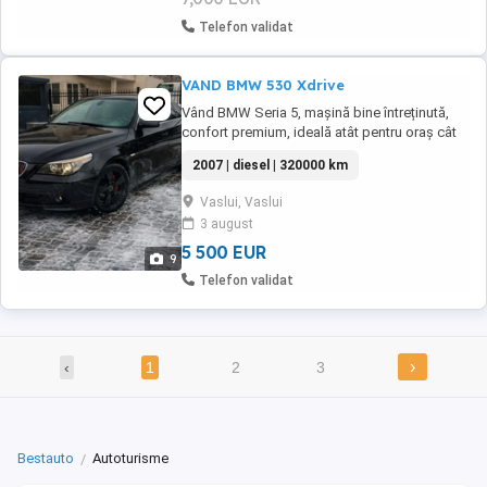
Telefon validat
VAND BMW 530 Xdrive
Vând BMW Seria 5, mașină bine întreținută,
confort premium, ideală atât pentru oraș cât
și pentru drumuri lungi. Motor: 3.0 diesel 4x4
2007 | diesel | 320000 km
An fabricație: 2007 Kilometraj: 320000km
(real) Cutie automată (schimba perfect )
Vaslui, Vaslui
Combustibil: diesel Tracțiune xDrive Dotări:
3 august
Climatizare automată Navigație Senzori ...
5 500 EUR
9
Telefon validat
›
‹
1
2
3
Bestauto
Autoturisme