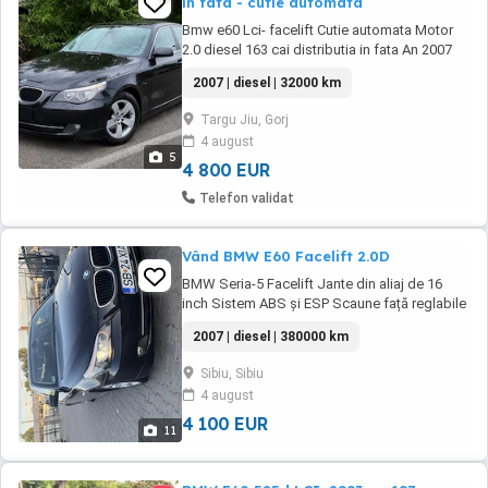
in fata - cutie automata
Bmw e60 Lci- facelift Cutie automata Motor
2.0 diesel 163 cai distributia in fata An 2007
Recent adus Tobe curate Masina arata si
2007 | diesel | 32000 km
functioneaza foarte bine Pentru detalii
contactati !
Targu Jiu, Gorj
4 august
5
4 800 EUR
Telefon validat
Vând BMW E60 Facelift 2.0D
BMW Seria-5 Facelift Jante din aliaj de 16
inch Sistem ABS și ESP Scaune față reglabile
electric și încălzite Scaun față șofer cu
2007 | diesel | 380000 km
memorie Oglinzi electrice, încălzite și
rabatabile Senzor de ploaie Geamuri electrice
Sibiu, Sibiu
față și spate Interior cu tapițerie din piele
4 august
Distribuție schimbată Mașina circulă ...
4 100 EUR
11