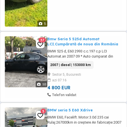
5
Bmw Seria 5 525d Automat
37
LCI.Cumpărată de noua din România
BMW 525 d, E60 2993 c.c.197 c.p LCI
Automat.an 2007 09 * Auto cumparat din
românia de nouă Reprezentanta BMW
2007 | diesel | 153000 km
*153000 KM 100%,*3 proprietari. Fără
Modificări *2007 09 prima înmatriculare
Sector 5, Bucuresti
*Motor 145 kW (197 CP) Capacitate cilindrică
azi 07:16
2.993 cc *schimbat ulei,consumabile la
10
fiecare 10000 km Necesita ...
4 800 EUR
Telefon validat
BMW seria 5 E60 Xdrive
5
BMW E60, Facelift. Motor:3.0d 235 cai
Rulaj:267000km in creștere An fabricație:2007