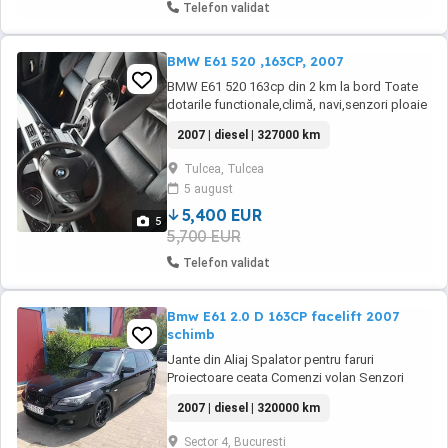
Telefon validat
BMW E61 520 ,163CP, 2007
BMW E61 520 163cp din 2 km la bord Toate
dotarile functionale,climă, navi,senzori ploaie
și lumini,bixenon, full piele, automată,2
2007 | diesel | 327000 km
rânduri de jante(iarnă-vară),este o mașină
întreținută
Tulcea, Tulcea
5 august
5,400 EUR
5
5,700 EUR
Telefon validat
Bmw E61 2.0 D 163CP facelift 2007
schimb
Jante din Aliaj Spalator pentru faruri
Proiectoare ceata Comenzi volan Senzori
parcare fata spate Stopuri led Faruri xenon
2007 | diesel | 320000 km
Faruri Automate Model facelift Incalzire
scaune,inclusiv bancheta spate Geamuri
Sector 4, Bucuresti