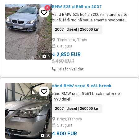
BMW 525 d E65 an 2007
2
Vând BMW 525 E61 an 2007 in stare foarte
bună, fără rugină sau elemente revopsite,
înmatriculată Ro cu acte la zi , se vinde doar
2007 | diesel | 256000 km
cu transcrier, fiscal pe loc, mai multe detalii la
telefon, preț 2850 euro negociabil,
Timisoara, Timis
6 august
2,850 EUR
5
3,450 EUR
Telefon validat
vând BMW seria 5 e61 break
vând BMW seria 5 e61 break motor de
1998.disel
2007 | diesel | 260000 km
Brazi, Prahova
5 august
4 800 EUR
10