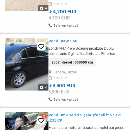
electrice fata-spate Oglinzi electrice
5 august
Climatronic Navigatie color Interior piele
4
Comenzi volan Modelul ...
4,200 EUR
4,300 EUR
Telefon validat
Vand BMW E60
E6 tdi M47 Piele Scaune încălzite Dublu
climatronic Oglinzi încălzite ...... Ptr orice
întrebare va rog sa ma contactați
2007 | diesel | 350000 km
Sapoca, Buzau
5 august
3,300 EUR
4
3,500 EUR
Telefon validat
Vand Bmv seria 5 (e60)facelift 530 d
2
,231 CP
Masina are motorul reparat complet ,cu piese