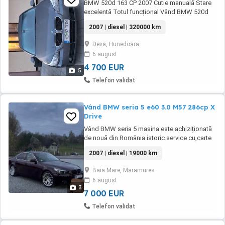
BMW 520d 163 CP 2007 Cutie manuală Stare
excelentă Totul funcțional Vând BMW 520d
(E60) an 2007, motor diesel de 163 CP, cu
2007 | diesel | 320000 km
cutie manuală. Mașina este întreținută foarte
bine, funcționează perfect și nu are probleme
Deva, Hunedoara
ascunse. Motor sănătos, pornește la sfert,
6 august
trage foarte bine Cutie manuală ...
4 700 EUR
5
Telefon validat
Vând BMW seria 5 e60 3.0 M57 286cp X
Drive
Vând BMW seria 5 masina este achiziționată
de nouă din România istoric service cu,carte
service. km 190.000 în creștere. Mașină fără
2007 | diesel | 19000 km
daune Mașina are toate schimburile necesare
efectuate la zi Jante iarnă vara echipate
Baia Mare, Maramures
Toate actele la zi Pentru alte detalii mă puteți
6 august
contacta în privat
3
7 000 EUR
Telefon validat