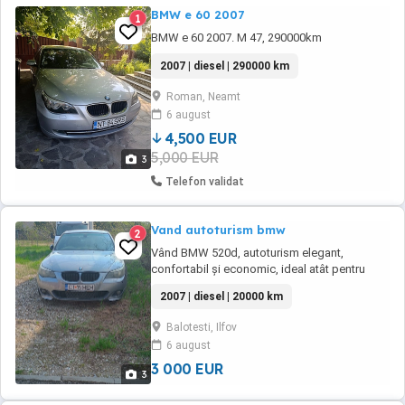
BMW e 60 2007
1
BMW e 60 2007. M 47, 290000km
2007 | diesel | 290000 km
Roman, Neamt
6 august
4,500 EUR
5,000 EUR
3
Telefon validat
Vand autoturism bmw
2
Vând BMW 520d, autoturism elegant,
confortabil și economic, ideal atât pentru
oraș, cât și pentru drumuri lungi. Mașina este
2007 | diesel | 20000 km
bine întreținută, funcționează impecabil și se
prezintă foarte bine din punct de vedere
Balotesti, Ilfov
estetic și tehnic. Motor diesel fiabil și
6 august
economic Interior curat și îngrijit Mașină ...
3 000 EUR
3