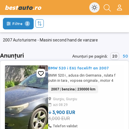
best
auto
.ro
Filtre
2
2007 Autoturisme - Masini second hand de vanzare
Anunțuri
20
50
Anunțuri pe pagină:
BMW 520 i E61 facelift an 2007
BMW 520 i , adusa din Germania , rulata f
putin in tara , vopsea originala , motor 4
cilindri benzina , tapiterie piele neagra , trapa
2007 | benzina | 230000 km
dubla sticla. Se ofera factura + fiscal Nu
accept schimburi
Giurgiu, Giurgiu
azi 08:29
3,900 EUR
4,000 EUR
Telefon validat