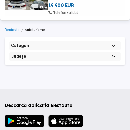
Mașina este ...
19 900 EUR
4
Telefon validat
Bestauto
Autoturisme
Categorii
Județe
Descarcă aplicația Bestauto