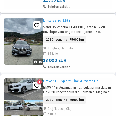
21 750 EUR
Telefon validat
bmw seria 118 i
Vând BMW seria 1 F40 118 i, jante R 17 cu
anvelope vara brigestone + jante r16 cu
anvelope iarna. Motorizare 1.5 benzina 140
2020 | benzina | 75000 km
cp.Mașina este foarte întreținută, recent i-am
făcut revizia . Dotării: Android auto & Apple
Tulghes, Harghita
carplay Bluetooth Climatizare automata
15 iulie
Geamuri electrice fata spate Oglinzi
heliomate ...
18 000 EUR
10
Telefon validat
BMW 118i Sport Line Automatic
1
BMW 118i Automat, înmatriculat prima dată în
07 2020, recent adus din Germania. Mașina e
personală, cumpărată în 2024, întreținere
2020 | benzina | 70000 km
făcute la reprezentanta. Recent au fost
schimbate discurile și plăcuțele față,
Cluj-Napoca, Cluj
plăcuțele spate, următorul schimb de ulei
6 iulie
este în 9000 km, recomandat de BMW.